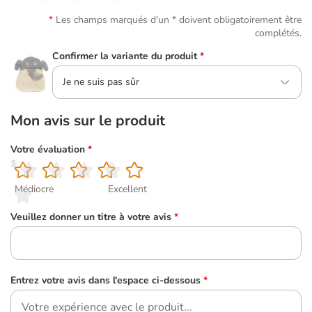
Les champs marqués d'un * doivent obligatoirement être
complétés.
Confirmer la variante du produit
*
Je ne suis pas sûr
Mon avis sur le produit
Votre évaluation
*
1
2
3
4
5
Médiocre
Excellent
Veuillez donner un titre à votre avis
*
Entrez votre avis dans l'espace ci-dessous
*