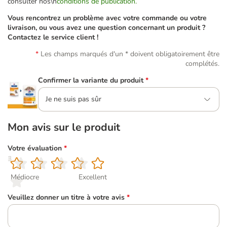
consulter nos\n
conditions de publication.
Vous rencontrez un problème avec votre commande ou votre
livraison, ou vous avez une question concernant un produit ?
Contactez le service client !
Les champs marqués d'un * doivent obligatoirement être
complétés.
Confirmer la variante du produit
*
Je ne suis pas sûr
Mon avis sur le produit
Votre évaluation
*
1
2
3
4
5
Médiocre
Excellent
Veuillez donner un titre à votre avis
*