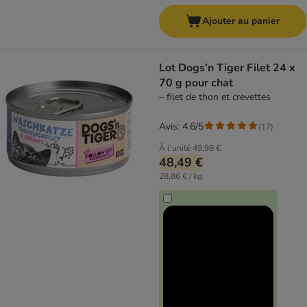
Ajouter au panier
Lot Dogs’n Tiger Filet 24 x
70 g pour chat
– filet de thon et crevettes
Avis: 4.6/5
(
17
)
À l'unité
49,98 €
48,49 €
28,86 € / kg