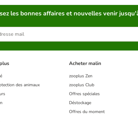
sez les bonnes affaires et nouvelles venir jusqu'
plus
Acheter malin
té
zooplus Zen
tection des animaux
zooplus Club
urs
Offres spéciales
on
Déstockage
Offres du moment
s