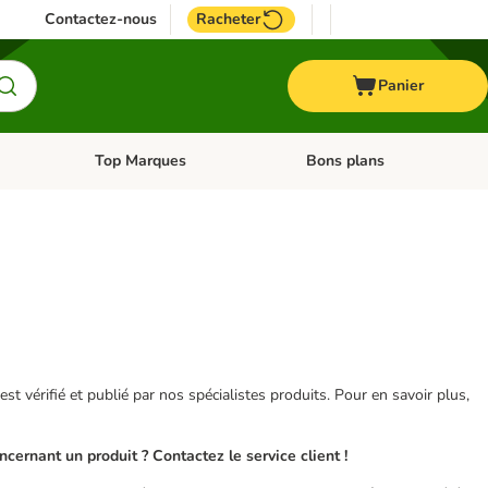
Contactez-nous
Racheter
Panier
Top Marques
Bons plans
catégories: Oiseau
Dérouler les catégories: Cheval
Dérouler les catégories: Top
 est vérifié et publié par nos spécialistes produits. Pour en savoir plus,
ernant un produit ? Contactez le service client !