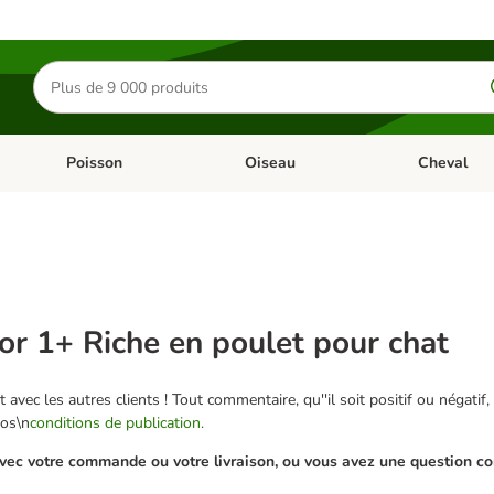
Rechercher
des
produits
Poisson
Oiseau
Cheval
Chat
Dérouler les catégories: Rongeur & Co
Dérouler les catégories: Poisson
Dérouler les 
oor 1+ Riche en poulet pour chat
 avec les autres clients ! Tout commentaire, qu''il soit positif ou négatif,
nos\n
conditions de publication.
ec votre commande ou votre livraison, ou vous avez une question conc