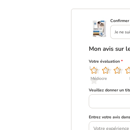
Confirmer 
Je ne su
Mon avis sur l
Votre évaluation
*
1
2
3
4
5
Médiocre
Veuillez donner un tit
Entrez votre avis dan