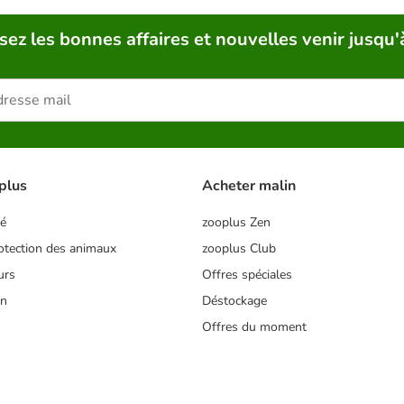
sez les bonnes affaires et nouvelles venir jusqu'
plus
Acheter malin
té
zooplus Zen
tection des animaux
zooplus Club
urs
Offres spéciales
on
Déstockage
Offres du moment
s