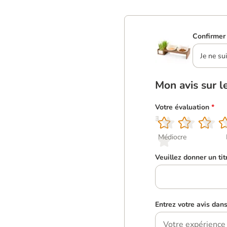
Confirmer 
Je ne su
Mon avis sur l
Votre évaluation
*
1
2
3
4
5
Médiocre
Veuillez donner un tit
Entrez votre avis dan