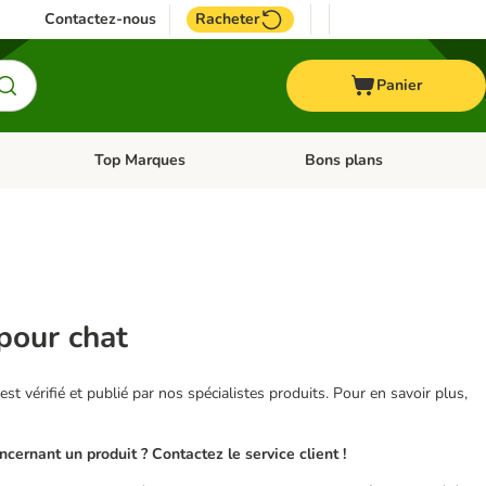
Contactez-nous
Racheter
Panier
Top Marques
Bons plans
catégories: Oiseau
Dérouler les catégories: Cheval
Dérouler les catégories: Top
pour chat
 est vérifié et publié par nos spécialistes produits. Pour en savoir plus,
ernant un produit ? Contactez le service client !