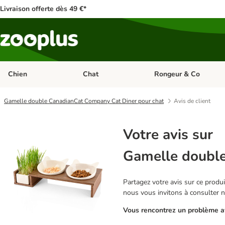
Livraison offerte dès 49 €*
Chien
Chat
Rongeur & Co
Dérouler les catégories: Chien
Dérouler les catégories: 
Gamelle double CanadianCat Company Cat Diner pour chat
Avis de client
Votre avis sur
Gamelle double
Partagez votre avis sur ce produit
nous vous invitons à consulter 
Vous rencontrez un problème av