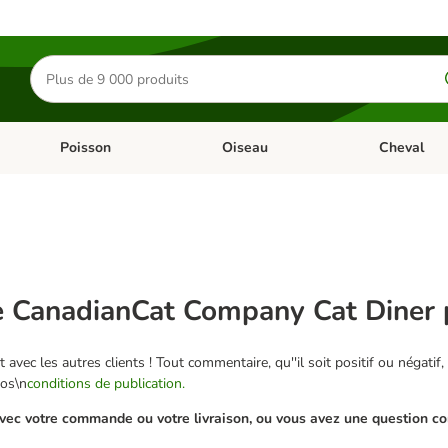
Rechercher
des
produits
Poisson
Oiseau
Cheval
Chat
Dérouler les catégories: Rongeur & Co
Dérouler les catégories: Poisson
Dérouler les 
 CanadianCat Company Cat Diner 
 avec les autres clients ! Tout commentaire, qu''il soit positif ou négatif,
nos\n
conditions de publication.
ec votre commande ou votre livraison, ou vous avez une question conc