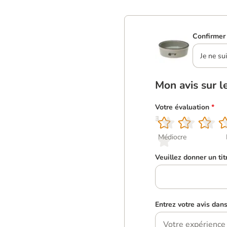
Confirmer 
Je ne su
Mon avis sur l
Votre évaluation
*
1
2
3
4
5
Médiocre
Veuillez donner un tit
Entrez votre avis dan