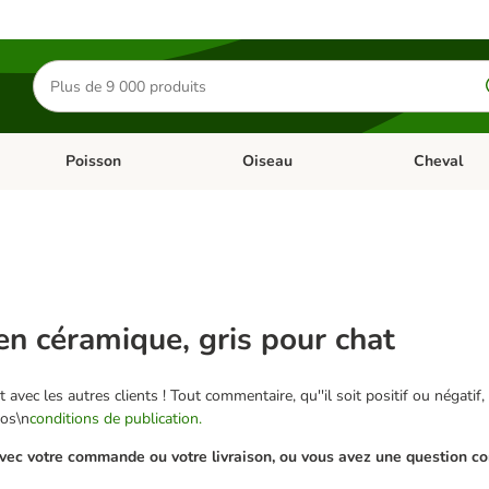
Rechercher
des
produits
Poisson
Oiseau
Cheval
Chat
Dérouler les catégories: Rongeur & Co
Dérouler les catégories: Poisson
Dérouler les 
en céramique, gris pour chat
 avec les autres clients ! Tout commentaire, qu''il soit positif ou négatif,
nos\n
conditions de publication.
ec votre commande ou votre livraison, ou vous avez une question conc