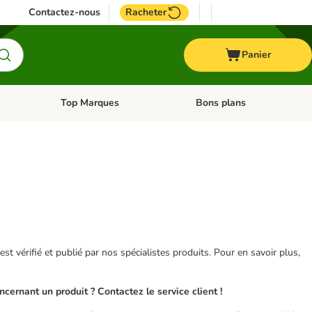
Contactez-nous
Racheter
Panier
Top Marques
Bons plans
catégories: Oiseau
Dérouler les catégories: Cheval
Dérouler les catégories: Top
 est vérifié et publié par nos spécialistes produits. Pour en savoir plus,
ernant un produit ? Contactez le service client !