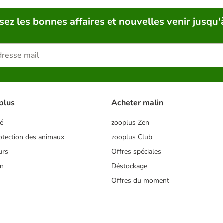
sez les bonnes affaires et nouvelles venir jusqu'
plus
Acheter malin
té
zooplus Zen
tection des animaux
zooplus Club
urs
Offres spéciales
on
Déstockage
Offres du moment
s