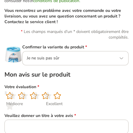
consulter nos\n
conditions de publication.
Vous rencontrez un problème avec votre commande ou votre
livraison, ou vous avez une question concernant un produit ?
Contactez le service client !
Les champs marqués d'un * doivent obligatoirement être
complétés.
Confirmer la variante du produit
*
Je ne suis pas sûr
Mon avis sur le produit
Votre évaluation
*
1
2
3
4
5
Médiocre
Excellent
Veuillez donner un titre à votre avis
*