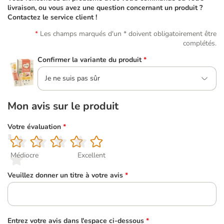
livraison, ou vous avez une question concernant un produit ?
Contactez le service client !
Les champs marqués d'un * doivent obligatoirement être
complétés.
Confirmer la variante du produit
*
Je ne suis pas sûr
Mon avis sur le produit
Votre évaluation
*
1
2
3
4
5
Médiocre
Excellent
Veuillez donner un titre à votre avis
*
Entrez votre avis dans l'espace ci-dessous
*