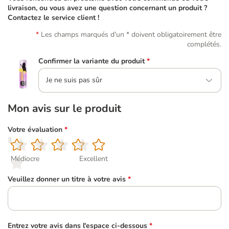
livraison, ou vous avez une question concernant un produit ?
Contactez le service client !
Les champs marqués d'un * doivent obligatoirement être
complétés.
Confirmer la variante du produit
*
Je ne suis pas sûr
Mon avis sur le produit
Votre évaluation
*
1
2
3
4
5
Médiocre
Excellent
Veuillez donner un titre à votre avis
*
Entrez votre avis dans l'espace ci-dessous
*