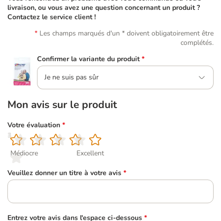
livraison, ou vous avez une question concernant un produit ?
Contactez le service client !
Les champs marqués d'un * doivent obligatoirement être
complétés.
Confirmer la variante du produit
*
Je ne suis pas sûr
Mon avis sur le produit
Votre évaluation
*
1
2
3
4
5
Médiocre
Excellent
Veuillez donner un titre à votre avis
*
Entrez votre avis dans l'espace ci-dessous
*