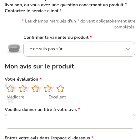
livraison, ou vous avez une question concernant un produit ?
Contactez le service client !
Les champs marqués d'un * doivent obligatoirement être
complétés.
Confirmer la variante du produit
*
Je ne suis pas sûr
Mon avis sur le produit
Votre évaluation
*
1
2
3
4
5
Médiocre
Excellent
Veuillez donner un titre à votre avis
*
Entrez votre avis dans l'espace ci-dessous
*