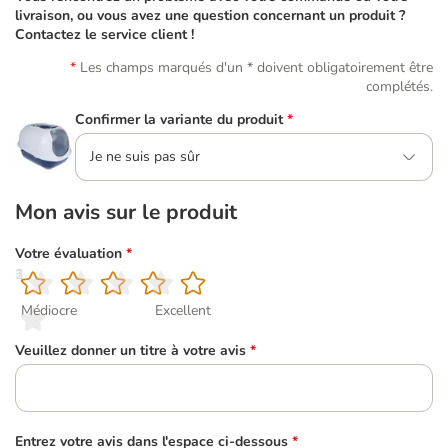
livraison, ou vous avez une question concernant un produit ?
Contactez le service client !
Les champs marqués d'un * doivent obligatoirement être
complétés.
Confirmer la variante du produit
*
Je ne suis pas sûr
Mon avis sur le produit
Votre évaluation
*
1
2
3
4
5
Médiocre
Excellent
Veuillez donner un titre à votre avis
*
Entrez votre avis dans l'espace ci-dessous
*