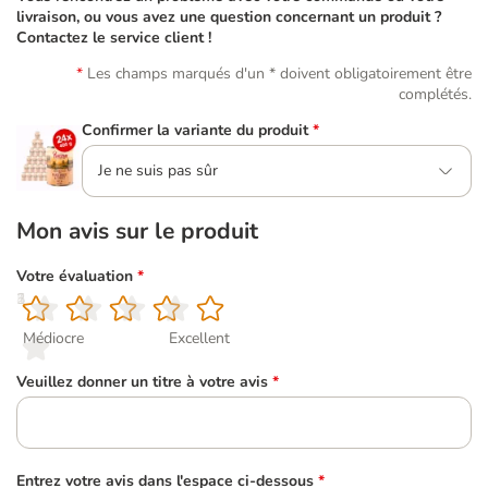
livraison, ou vous avez une question concernant un produit ?
Contactez le service client !
Les champs marqués d'un * doivent obligatoirement être
complétés.
Confirmer la variante du produit
*
Je ne suis pas sûr
Mon avis sur le produit
Votre évaluation
*
1
2
3
4
5
Médiocre
Excellent
Veuillez donner un titre à votre avis
*
Entrez votre avis dans l'espace ci-dessous
*