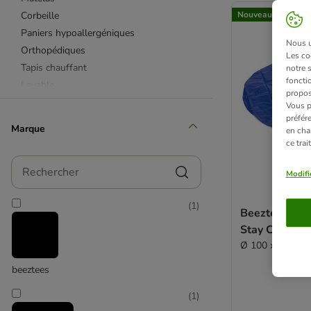
Corbeille
Nouveau
Paniers hypoallergéniques
Nous ut
Orthopédiques
Les co
Tapis chauffant
notre 
fonctio
Lavable
propos
Grand chien
Vous p
préfér
Chiot et petit chien
Marque
en cha
Extérieur et imperméable
ce tra
Vetbed®
Rechercher
Matériaux naturels
Modifi
Plastique
(
1
)
Cuir synthétique
Beeztees Tapi
Peluche
Stay Cool, bl
Fibres synthétiques
Ø 100 x H 5 cm
Canapé et fauteuil
beeztees
Couverture réversible
Antidérapant
(
1
)
Rafraichissant