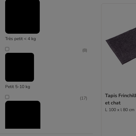
Grottes
Modern Living
(
8
)
Très petit < 4 kg
(
8
)
Nomad Tales
Petit 5-10 kg
Tapis Frinchil
(
17
)
et chat
L 100 x l 80 cm