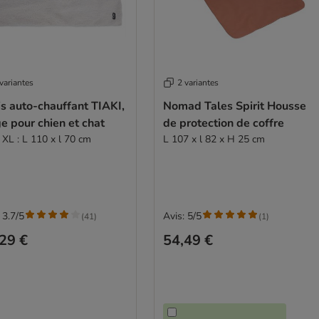
variantes
2 variantes
s auto-chauffant TIAKI,
Nomad Tales Spirit Housse
e pour chien et chat
de protection de coffre
e XL : L 110 x l 70 cm
L 107 x l 82 x H 25 cm
 3.7/5
Avis: 5/5
(
41
)
(
1
)
29 €
54,49 €