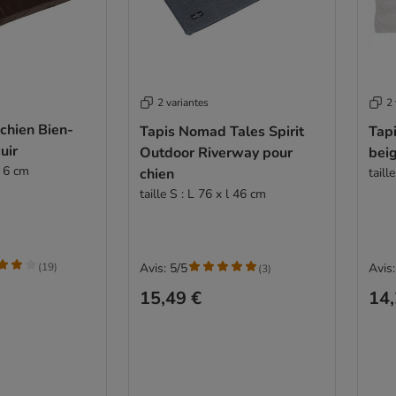
2 variantes
2 
chien Bien-
Tapis Nomad Tales Spirit
Tapi
uir
Outdoor Riverway pour
beig
H 6 cm
chien
taill
taille S : L 76 x l 46 cm
(
19
)
Avis: 5/5
Avis:
(
3
)
15,49 €
14,