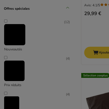
Moyen 11-25 kg
Avis: 4.1/5
Offres spéciales
29,99 €
(
11
)
(
12
)
Grand 26-44 kg
Nouveautés
Ajoute
(
4
)
(
4
)
Sélection zooplus
Prix réduits
Très grand > 45 kg
(
4
)