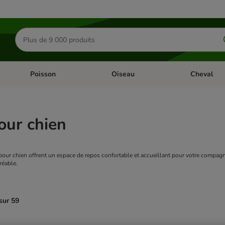
Rechercher
des
produits
Poisson
Oiseau
Cheval
Chat
Dérouler les catégories: Rongeur & Co
Dérouler les catégories: Poisson
Dérouler les 
our chien
réable.
sur 59
ve been changed