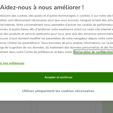
Aidez-nous à nous améliorer !
ilisons des cookies, des pixels et d'autres technologies (« cookies ») sur notre site I
okies sont absolument nécessaires pour que vous puissiez naviguer et faire des acha
site Internet. Votre consentement nous permettra d'activer les cookies de performanc
nnels et publicitaires afin d'améliorer votre expérience client sur notre site internet 
er des produits et services pertinents pour vous ainsi que des annonces personnalis
ouvez à tout moment modifier les paramètres de votre navigateur depuis notre centr
ences («Gérer les paramètres»). Vous trouverez de plus amples informations sur la p
rge de la gestion de vos données, du traitement des données personnelles et des fin
itement dans notre Centre de préférences et dans notre
Déclaration de confidential
er mes préférences
s arroseur
Matelas hygiénique pour
Accepter et continuer
eu
chien Mister Big
L 100 x l 70 x H 4 cm
Utiliser uniquement les cookies nécessaires
é