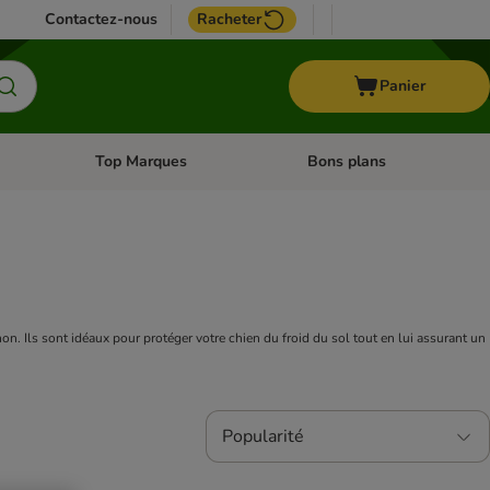
Contactez-nous
Racheter
Panier
Top Marques
Bons plans
catégories: Oiseau
Dérouler les catégories: Cheval
Dérouler les catégories: Top
Les tapis et matelas pour chien offrent un espace de repos confortable et accueillant pour votre compagnon. Ils sont idéaux pour protéger votre chien du froid du sol tout en lui assurant un 
Popularité