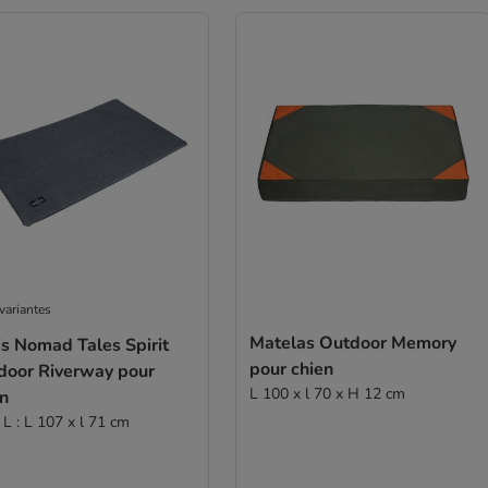
variantes
Matelas Outdoor Memory
s Nomad Tales Spirit
pour chien
door Riverway pour
L 100 x l 70 x H 12 cm
en
e L : L 107 x l 71 cm