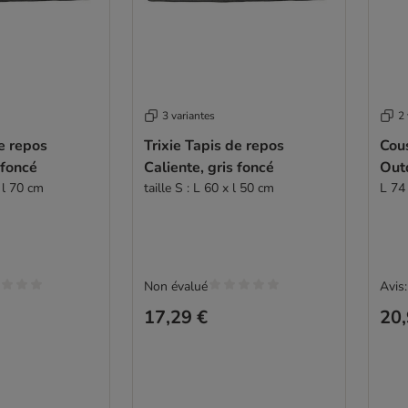
3 variantes
2 
de repos
Trixie Tapis de repos
Cou
 foncé
Caliente, gris foncé
Out
x l 70 cm
taille S : L 60 x l 50 cm
L 74
Non évalué
Avis:
17,29 €
20,