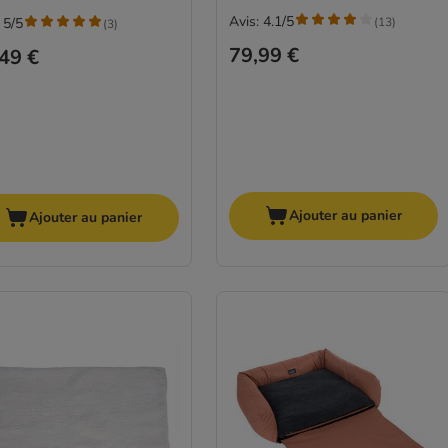
Avis: 4.1/5
(
13
)
 5/5
(
3
)
79,99 €
49 €
Ajouter au panier
Ajouter au panier