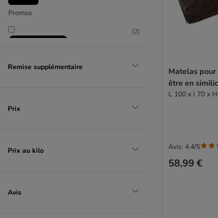
Promos
(
2
)
Remise supplémentaire
Matelas pour 
être en similic
L 100 x l 70 x 
Sélection zooplus
Prix
Avis: 4.4/5
Prix au kilo
58,99 €
Avis