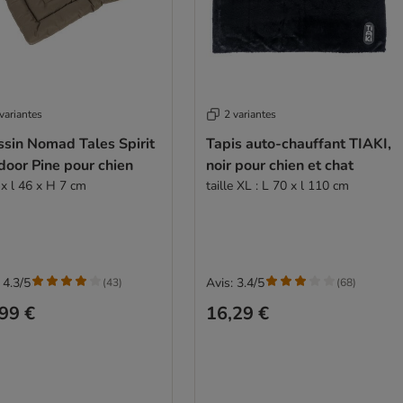
variantes
2 variantes
ssin Nomad Tales Spirit
Tapis auto-chauffant TIAKI,
door Pine pour chien
noir pour chien et chat
 x l 46 x H 7 cm
taille XL : L 70 x l 110 cm
 4.3/5
Avis: 3.4/5
(
43
)
(
68
)
99 €
16,29 €