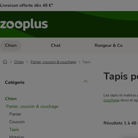
Livraison offerte dès 49 €*
Chien
Chat
Rongeur & Co
Dérouler les catégories: Chien
Dérouler les catégories: 
Chien
Panier, coussin & couchage
Tapis
Tapis p
Catégorie
Chien
couchage
 doux et ag
Panier, coussin & couchage
Panier
Coussin
Résultats 1 à 48 
Tapis
Matelas
product items ha