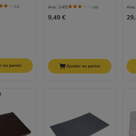
(
14
)
Avis: 3.4/5
Avis:
(
68
)
9,49 €
29,
r au panier
Ajouter au panier