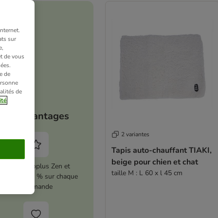
nternet.
ts sur
e,
et de vous
ées.
e de
ersonne
alités de
ité
Vos avantages
2 variantes
Tapis auto-chauffant TIAKI,
beige pour chien et chat
Activez zooplus Zen et
taille M : L 60 x l 45 cm
conomisez 5 % sur chaque
commande