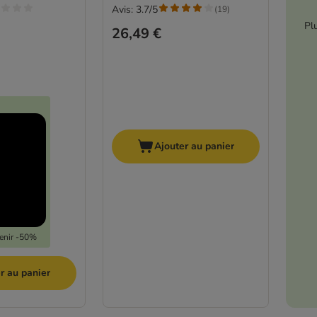
Avis: 3.7/5
(
19
)
Pl
26,49 €
Ajouter au panier
tenir -50%
r au panier