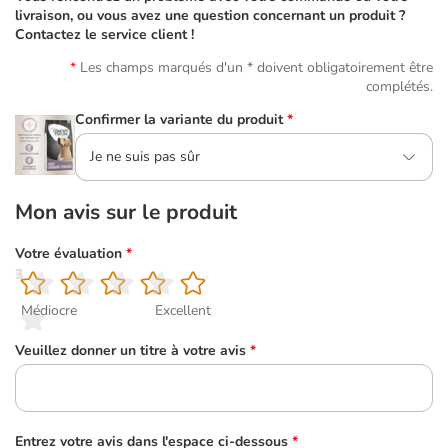
livraison, ou vous avez une question concernant un produit ?
Contactez le service client !
Les champs marqués d'un * doivent obligatoirement être
complétés.
Confirmer la variante du produit
*
Je ne suis pas sûr
Mon avis sur le produit
Votre évaluation
*
1
2
3
4
5
Médiocre
Excellent
Veuillez donner un titre à votre avis
*
Entrez votre avis dans l'espace ci-dessous
*