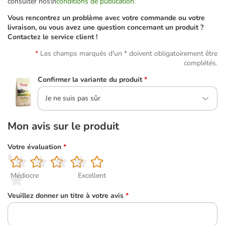
consulter nos\n
conditions de publication.
Vous rencontrez un problème avec votre commande ou votre
livraison, ou vous avez une question concernant un produit ?
Contactez le service client !
Les champs marqués d'un * doivent obligatoirement être
complétés.
Confirmer la variante du produit
*
Je ne suis pas sûr
Mon avis sur le produit
Votre évaluation
*
1
2
3
4
5
Médiocre
Excellent
Veuillez donner un titre à votre avis
*