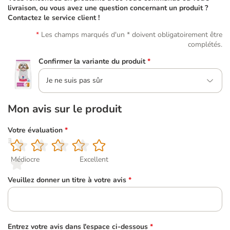
livraison, ou vous avez une question concernant un produit ?
Contactez le service client !
Les champs marqués d'un * doivent obligatoirement être
complétés.
Confirmer la variante du produit
*
Je ne suis pas sûr
Mon avis sur le produit
Votre évaluation
*
1
2
3
4
5
Médiocre
Excellent
Veuillez donner un titre à votre avis
*
Entrez votre avis dans l'espace ci-dessous
*