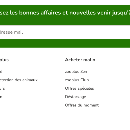
sez les bonnes affaires et nouvelles venir jusqu'
plus
Acheter malin
té
zooplus Zen
tection des animaux
zooplus Club
urs
Offres spéciales
on
Déstockage
Offres du moment
s