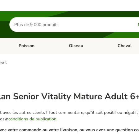
Rechercher
des
produits
Poisson
Oiseau
Cheval
Chat
Dérouler les catégories: Rongeur & Co
Dérouler les catégories: Poisson
Dérouler les 
lient
Plan Senior Vitality Mature Adult 6
 avec les autres clients ! Tout commentaire, qu''il soit positif ou négatif,
nos\n
conditions de publication.
ec votre commande ou votre livraison, ou vous avez une question conc