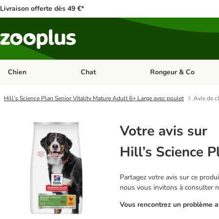
Livraison offerte dès 49 €*
Chien
Chat
Rongeur & Co
Dérouler les catégories: Chien
Dérouler les catégories: 
Hill’s Science Plan Senior Vitality Mature Adult 6+ Large avec poulet
Avis de c
Votre avis sur
Hill’s Science 
Partagez votre avis sur ce produit
nous vous invitons à consulter 
Vous rencontrez un problème av