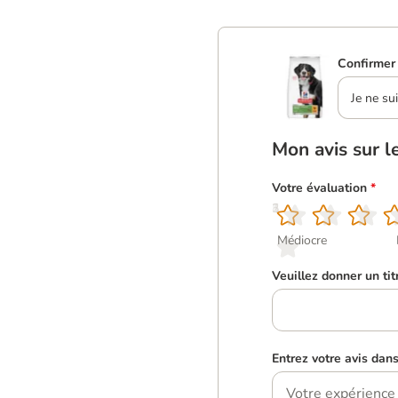
Confirmer 
Je ne su
Mon avis sur l
Votre évaluation
*
1
2
3
4
5
Médiocre
Veuillez donner un tit
Entrez votre avis dan