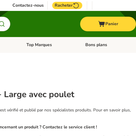
Contactez-nous
Racheter
Panier
Top Marques
Bons plans
catégories: Oiseau
Dérouler les catégories: Cheval
Dérouler les catégories: Top
+ Large avec poulet
 est vérifié et publié par nos spécialistes produits. Pour en savoir plus,
ernant un produit ? Contactez le service client !