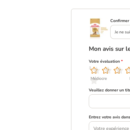
Confirmer 
Je ne su
Mon avis sur l
Votre évaluation
*
1
2
3
4
5
Médiocre
Veuillez donner un tit
Entrez votre avis dan