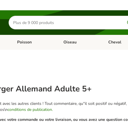
Rechercher
des
produits
Poisson
Oiseau
Cheval
Chat
Dérouler les catégories: Rongeur & Co
Dérouler les catégories: Poisson
Dérouler les 
rger Allemand Adulte 5+
 avec les autres clients ! Tout commentaire, qu''il soit positif ou négatif,
nos\n
conditions de publication.
ec votre commande ou votre livraison, ou vous avez une question conc