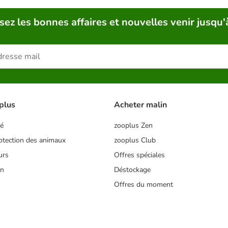
sez les bonnes affaires et nouvelles venir jusqu'
plus
Acheter malin
té
zooplus Zen
tection des animaux
zooplus Club
urs
Offres spéciales
on
Déstockage
Offres du moment
s