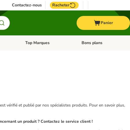
Contactez-nous
Racheter
Panier
Top Marques
Bons plans
catégories: Oiseau
Dérouler les catégories: Cheval
Dérouler les catégories: Top
 est vérifié et publié par nos spécialistes produits. Pour en savoir plus,
ernant un produit ? Contactez le service client !