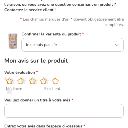
livraison, ou vous avez une question concernant un produit ?
Contactez le service client !
Les champs marqués d'un * doivent obligatoirement être
complétés.
Confirmer la variante du produit
*
Je ne suis pas sûr
Mon avis sur le produit
Votre évaluation
*
1
2
3
4
5
Médiocre
Excellent
Veuillez donner un titre à votre avis
*
Entrez votre avis dans l'espace ci-dessous
*