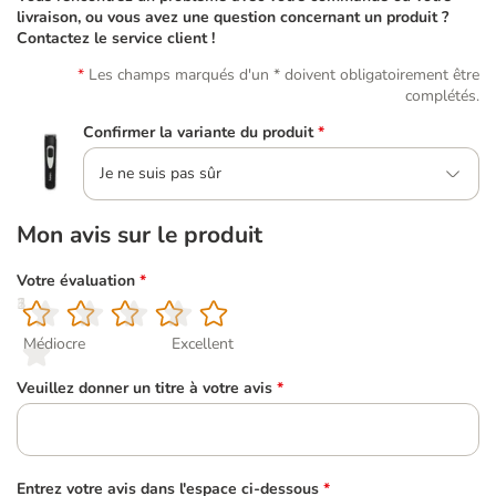
livraison, ou vous avez une question concernant un produit ?
Contactez le service client !
Les champs marqués d'un * doivent obligatoirement être
complétés.
Confirmer la variante du produit
*
Je ne suis pas sûr
Mon avis sur le produit
Votre évaluation
*
1
2
3
4
5
Médiocre
Excellent
Veuillez donner un titre à votre avis
*
Entrez votre avis dans l'espace ci-dessous
*