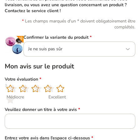
livraison, ou vous avez une question concernant un produit ?
Contactez le service client !
Les champs marqués d'un * doivent obligatoirement être
complétés.
Confirmer la variante du produit
*
Je ne suis pas sûr
Mon avis sur le produit
Votre évaluation
*
1
2
3
4
5
Médiocre
Excellent
Veuillez donner un titre à votre avis
*
Entrez votre avis dans l'espace ci-dessous
*