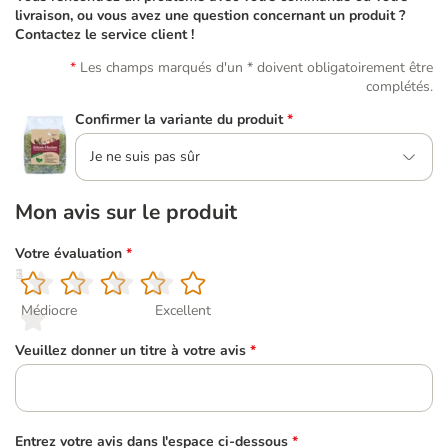
livraison, ou vous avez une question concernant un produit ?
Contactez le service client !
Les champs marqués d'un * doivent obligatoirement être
complétés.
Confirmer la variante du produit
*
Je ne suis pas sûr
Mon avis sur le produit
Votre évaluation
*
1
2
3
4
5
Médiocre
Excellent
Veuillez donner un titre à votre avis
*
Entrez votre avis dans l'espace ci-dessous
*