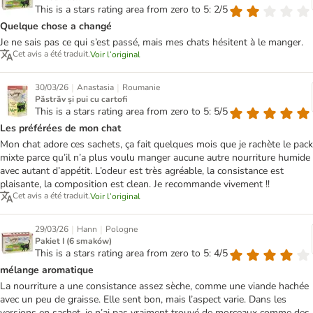
This is a stars rating area from zero to 5: 2/5
Quelque chose a changé
Je ne sais pas ce qui s’est passé, mais mes chats hésitent à le manger.
Cet avis a été traduit.
Voir l’original
|
|
30/03/26
Anastasia
Roumanie
Păstrăv și pui cu cartofi
This is a stars rating area from zero to 5: 5/5
Les préférées de mon chat
Mon chat adore ces sachets, ça fait quelques mois que je rachète le pack
mixte parce qu’il n’a plus voulu manger aucune autre nourriture humide
avec autant d’appétit. L’odeur est très agréable, la consistance est
plaisante, la composition est clean. Je recommande vivement !!
Cet avis a été traduit.
Voir l’original
|
|
29/03/26
Hann
Pologne
Pakiet I (6 smaków)
This is a stars rating area from zero to 5: 4/5
mélange aromatique
La nourriture a une consistance assez sèche, comme une viande hachée
avec un peu de graisse. Elle sent bon, mais l’aspect varie. Dans les
versions en sachet, je n’ai pas vraiment trouvé de morceaux comme des