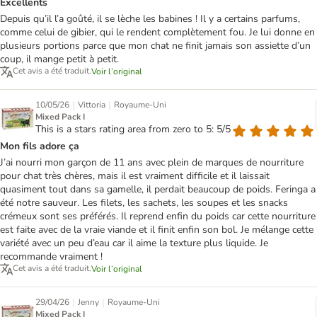
Excellents
Depuis qu’il l’a goûté, il se lèche les babines ! Il y a certains parfums,
comme celui de gibier, qui le rendent complètement fou. Je lui donne en
plusieurs portions parce que mon chat ne finit jamais son assiette d’un
coup, il mange petit à petit.
Cet avis a été traduit.
Voir l’original
|
|
10/05/26
Vittoria
Royaume-Uni
Mixed Pack I
This is a stars rating area from zero to 5: 5/5
Mon fils adore ça
J’ai nourri mon garçon de 11 ans avec plein de marques de nourriture
pour chat très chères, mais il est vraiment difficile et il laissait
quasiment tout dans sa gamelle, il perdait beaucoup de poids. Feringa a
été notre sauveur. Les filets, les sachets, les soupes et les snacks
crémeux sont ses préférés. Il reprend enfin du poids car cette nourriture
est faite avec de la vraie viande et il finit enfin son bol. Je mélange cette
variété avec un peu d’eau car il aime la texture plus liquide. Je
recommande vraiment !
Cet avis a été traduit.
Voir l’original
|
|
29/04/26
Jenny
Royaume-Uni
Mixed Pack I