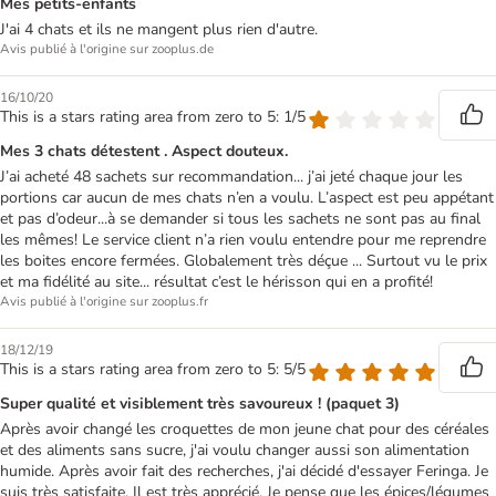
Mes petits-enfants
J'ai 4 chats et ils ne mangent plus rien d'autre.
Avis publié à l'origine sur zooplus.de
16/10/20
This is a stars rating area from zero to 5: 1/5
Mes 3 chats détestent . Aspect douteux.
J’ai acheté 48 sachets sur recommandation... j’ai jeté chaque jour les
portions car aucun de mes chats n’en a voulu. L’aspect est peu appétant
et pas d’odeur...à se demander si tous les sachets ne sont pas au final
les mêmes! Le service client n’a rien voulu entendre pour me reprendre
les boites encore fermées. Globalement très déçue ... Surtout vu le prix
et ma fidélité au site... résultat c’est le hérisson qui en a profité!
Avis publié à l'origine sur zooplus.fr
18/12/19
This is a stars rating area from zero to 5: 5/5
Super qualité et visiblement très savoureux ! (paquet 3)
Après avoir changé les croquettes de mon jeune chat pour des céréales
et des aliments sans sucre, j'ai voulu changer aussi son alimentation
humide. Après avoir fait des recherches, j'ai décidé d'essayer Feringa. Je
suis très satisfaite. Il est très apprécié. Je pense que les épices/légumes