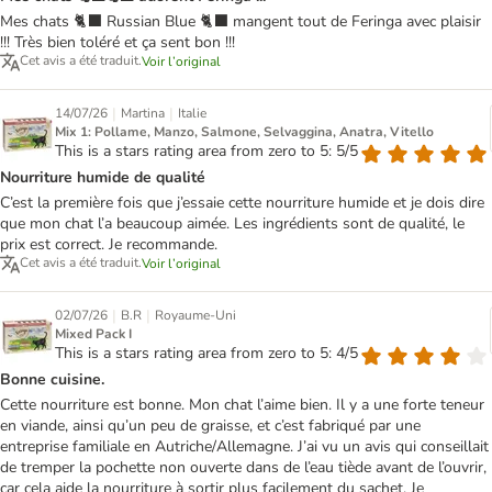
Mes chats 🐈‍⬛ Russian Blue 🐈‍⬛ mangent tout de Feringa avec plaisir
!!! Très bien toléré et ça sent bon !!!
Cet avis a été traduit.
Voir l’original
|
|
14/07/26
Martina
Italie
Mix 1: Pollame, Manzo, Salmone, Selvaggina, Anatra, Vitello
This is a stars rating area from zero to 5: 5/5
Nourriture humide de qualité
C’est la première fois que j’essaie cette nourriture humide et je dois dire
que mon chat l’a beaucoup aimée. Les ingrédients sont de qualité, le
prix est correct. Je recommande.
Cet avis a été traduit.
Voir l’original
|
|
02/07/26
B.R
Royaume-Uni
Mixed Pack I
This is a stars rating area from zero to 5: 4/5
Bonne cuisine.
Cette nourriture est bonne. Mon chat l’aime bien. Il y a une forte teneur
en viande, ainsi qu’un peu de graisse, et c’est fabriqué par une
entreprise familiale en Autriche/Allemagne. J’ai vu un avis qui conseillait
de tremper la pochette non ouverte dans de l’eau tiède avant de l’ouvrir,
car cela aide la nourriture à sortir plus facilement du sachet. Je