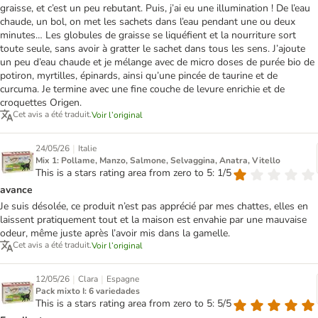
graisse, et c’est un peu rebutant. Puis, j’ai eu une illumination ! De l’eau
chaude, un bol, on met les sachets dans l’eau pendant une ou deux
minutes… Les globules de graisse se liquéfient et la nourriture sort
toute seule, sans avoir à gratter le sachet dans tous les sens. J’ajoute
un peu d’eau chaude et je mélange avec de micro doses de purée bio de
potiron, myrtilles, épinards, ainsi qu’une pincée de taurine et de
curcuma. Je termine avec une fine couche de levure enrichie et de
croquettes Origen.
Cet avis a été traduit.
Voir l’original
|
24/05/26
Italie
Mix 1: Pollame, Manzo, Salmone, Selvaggina, Anatra, Vitello
This is a stars rating area from zero to 5: 1/5
avance
Je suis désolée, ce produit n’est pas apprécié par mes chattes, elles en
laissent pratiquement tout et la maison est envahie par une mauvaise
odeur, même juste après l’avoir mis dans la gamelle.
Cet avis a été traduit.
Voir l’original
|
|
12/05/26
Clara
Espagne
Pack mixto I: 6 variedades
This is a stars rating area from zero to 5: 5/5