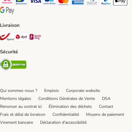
Payconiq Payment Method
bancontact Payment Method
Visa Payment Method
carte bleue Payment Method
Master card Payment Method
American express Payment Meth
Diners club Payment Met
Paypal Payment 
Apple Pa
Google Pay Payment Method
Livraison
Bpost Shipping Method
DPD Shipping Method
Mondial relay Shipping Method
Sécurité
Security
Qui sommes-nous ?
Emplois
Corporate website
Mentions légales
Conditions Générales de Vente
DSA
Renoncer au contrat ici
Élimination des déchets
Contact
Frais et délai de livraison
Confidentialité
Moyens de paiement
Virement bancaire
Déclaration d'accessibilité