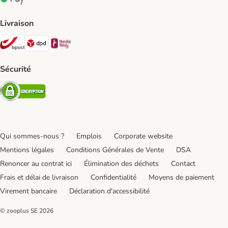
Google Pay Payment Method
Livraison
Bpost Shipping Method
DPD Shipping Method
Mondial relay Shipping Method
Sécurité
Security
Qui sommes-nous ?
Emplois
Corporate website
Mentions légales
Conditions Générales de Vente
DSA
Renoncer au contrat ici
Élimination des déchets
Contact
Frais et délai de livraison
Confidentialité
Moyens de paiement
Virement bancaire
Déclaration d'accessibilité
© zooplus SE
2026