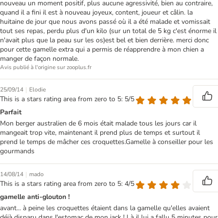
nouveau un moment positif, plus aucune agressivité, bien au contraire,
quand il a fini il est à nouveau joyeux, content, joueur et câlin. la
huitaine de jour que nous avons passé où il a été malade et vomissait
tout ses repas, perdu plus d'un kilo (sur un total de 5 kg c'est énorme il
n'avait plus que la peau sur les os)est bel et bien derrière. merci donc
pour cette gamelle extra qui a permis de réapprendre à mon chien a
manger de façon normale.
Avis publié à l'origine sur zooplus.fr
|
25/09/14
Elodie
This is a stars rating area from zero to 5: 5/5
Parfait
Mon berger australien de 6 mois était malade tous les jours car il
mangeait trop vite, maintenant il prend plus de temps et surtout il
prend le temps de mâcher ces croquettes.Gamelle à conseiller pour les
gourmands
|
14/08/14
mado
This is a stars rating area from zero to 5: 4/5
gamelle anti-glouton !
avant... à peine les croquettes étaient dans la gamelle qu'elles avaient
déjà disparu dans l'estomac de mon jack ! Là il lui a fallu 5 minutes pour