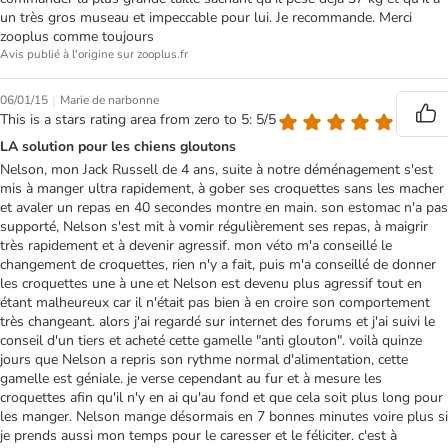
un très gros museau et impeccable pour lui. Je recommande. Merci
zooplus comme toujours
Avis publié à l'origine sur zooplus.fr
|
06/01/15
Marie de narbonne
This is a stars rating area from zero to 5: 5/5
LA solution pour les chiens gloutons
Nelson, mon Jack Russell de 4 ans, suite à notre déménagement s'est
mis à manger ultra rapidement, à gober ses croquettes sans les macher
et avaler un repas en 40 secondes montre en main. son estomac n'a pas
supporté, Nelson s'est mit à vomir régulièrement ses repas, à maigrir
très rapidement et à devenir agressif. mon véto m'a conseillé le
changement de croquettes, rien n'y a fait, puis m'a conseillé de donner
les croquettes une à une et Nelson est devenu plus agressif tout en
étant malheureux car il n'était pas bien à en croire son comportement
très changeant. alors j'ai regardé sur internet des forums et j'ai suivi le
conseil d'un tiers et acheté cette gamelle "anti glouton". voilà quinze
jours que Nelson a repris son rythme normal d'alimentation, cette
gamelle est géniale. je verse cependant au fur et à mesure les
croquettes afin qu'il n'y en ai qu'au fond et que cela soit plus long pour
les manger. Nelson mange désormais en 7 bonnes minutes voire plus si
je prends aussi mon temps pour le caresser et le féliciter. c'est à