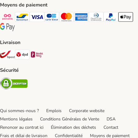
Moyens de paiement
Payconiq Payment Method
bancontact Payment Method
Visa Payment Method
carte bleue Payment Method
Master card Payment Method
American express Payment Meth
Diners club Payment Met
Paypal Payment 
Apple Pa
Google Pay Payment Method
Livraison
Bpost Shipping Method
DPD Shipping Method
Mondial relay Shipping Method
Sécurité
Security
Qui sommes-nous ?
Emplois
Corporate website
Mentions légales
Conditions Générales de Vente
DSA
Renoncer au contrat ici
Élimination des déchets
Contact
Frais et délai de livraison
Confidentialité
Moyens de paiement