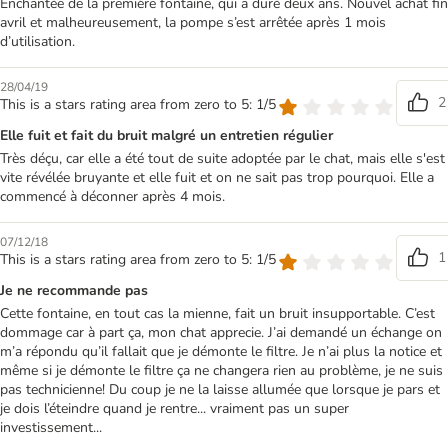
Enchantée de la première fontaine, qui a duré deux ans. Nouvel achat fin
avril et malheureusement, la pompe s’est arrêtée après 1 mois
d’utilisation.
28/04/19
2
This is a stars rating area from zero to 5: 1/5
Elle fuit et fait du bruit malgré un entretien régulier
Très déçu, car elle a été tout de suite adoptée par le chat, mais elle s'est
vite révélée bruyante et elle fuit et on ne sait pas trop pourquoi. Elle a
commencé à déconner après 4 mois.
07/12/18
1
This is a stars rating area from zero to 5: 1/5
Je ne recommande pas
Cette fontaine, en tout cas la mienne, fait un bruit insupportable. C’est
dommage car à part ça, mon chat apprecie. J’ai demandé un échange on
m’a répondu qu’il fallait que je démonte le filtre. Je n’ai plus la notice et
même si je démonte le filtre ça ne changera rien au problème, je ne suis
pas technicienne! Du coup je ne la laisse allumée que lorsque je pars et
je dois l’éteindre quand je rentre... vraiment pas un super
investissement...