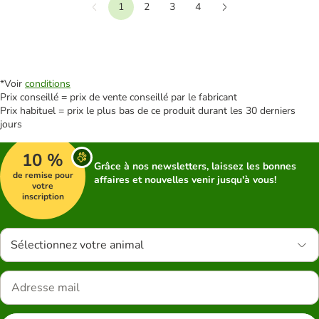
1
2
3
4
Précédent
Suivant
*Voir
conditions
Prix conseillé = prix de vente conseillé par le fabricant
Prix habituel = prix le plus bas de ce produit durant les 30 derniers
jours
10 %
Grâce à nos newsletters, laissez les bonnes
de remise pour
affaires et nouvelles venir jusqu'à vous!
votre
inscription
Sélectionnez votre animal