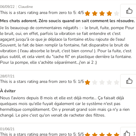
|
06/09/22
Claudine
This is a stars rating area from zero to 5: 4/5
Mes chats adorent. Zéro soucis quand on sait comment les résoudre.
Je lis beaucoup de commentaires négatifs : - le bruit, fuite, pompe Pour
le bruit, oui, en effet, parfois la vibration se fait entendre et c'est
agaçant jusqu'à ce que je déplace la fontaine et/ou rajoute de l'eau!
Souvent, le fait de bien remplir la fontaine, fait disparaitre le bruit de
vibration ( l'eau absorbe le bruit, c'est bien connu! ). Pour la fuite, c'est
plus subtil, et cela vient du "cache fil" en plastique derrière la fontaine.
Pour la pompe, elle s'achète séparément...j'en ai 2 ;)
28/07/21
This is a stars rating area from zero to 5: 1/5
À éviter
Nous l'avions depuis 8 mois et elle est déjà morte... Ça faisait déjà
quelques mois qu'elle fuyait également car le système n'est pas
hermétique complètement. On y prenait grand soin mais ça n'y a rien
changé. Le pire c'est qu'on venait de racheter des filtres.
01/06/21
1
This is a stars rating area from zero to 5: 5/5