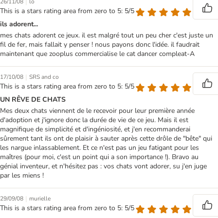
|
26/11/08
lo
This is a stars rating area from zero to 5: 5/5
ils adorent...
mes chats adorent ce jeux. il est malgré tout un peu cher c'est juste un
fil de fer, mais fallait y penser ! nous payons donc l'idée. il faudrait
maintenant que zooplus commercialise le cat dancer compleat-A
|
17/10/08
SRS and co
This is a stars rating area from zero to 5: 5/5
UN RÊVE DE CHATS
Mes deux chats viennent de le recevoir pour leur première année
d'adoption et j'ignore donc la durée de vie de ce jeu. Mais il est
magnifique de simplicité et d'ingéniosité, et j'en recommanderai
sûrement tant ils ont de plaisir à sauter après cette drôle de "bête" qui
les nargue inlassablement. Et ce n'est pas un jeu fatigant pour les
maîtres (pour moi, c'est un point qui a son importance !). Bravo au
génial inventeur, et n'hésitez pas : vos chats vont adorer, su j'en juge
par les miens !
|
29/09/08
murielle
This is a stars rating area from zero to 5: 5/5