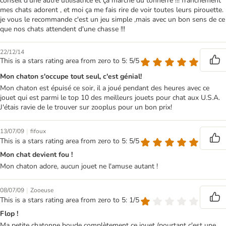
conseil d'une autre utilisatrice et ça marche du tonnerre !!! franchement
mes chats adorent , et moi ça me fais rire de voir toutes leurs pirouette.
je vous le recommande c'est un jeu simple ,mais avec un bon sens de ce
que nos chats attendent d'une chasse !!!
22/12/14
This is a stars rating area from zero to 5: 5/5
Mon chaton s'occupe tout seul, c'est génial!
Mon chaton est épuisé ce soir, il a joué pendant des heures avec ce
jouet qui est parmi le top 10 des meilleurs jouets pour chat aux U.S.A.
J'étais ravie de le trouver sur zooplus pour un bon prix!
|
13/07/09
fifoux
This is a stars rating area from zero to 5: 5/5
Mon chat devient fou !
Mon chaton adore, aucun jouet ne l'amuse autant !
|
08/07/09
Zooeuse
This is a stars rating area from zero to 5: 1/5
Flop !
Ma petite chatonne boude complètement ce jouet (pourtant c'est une