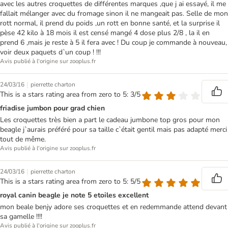
avec les autres croquettes de différentes marques ,que j ai essayé, il me
fallait mélanger avec du fromage sinon il ne mangeait pas. Selle de mon
rott normal, il prend du poids ,un rott en bonne santé, et la surprise il
pèse 42 kilo à 18 mois il est censé mangé 4 dose plus 2/8 , la il en
prend 6 ,mais je reste à 5 il fera avec ! Du coup je commande à nouveau,
voir deux paquets d`un coup ! !!!
Avis publié à l'origine sur zooplus.fr
|
24/03/16
pierrette charton
This is a stars rating area from zero to 5: 3/5
friadise jumbon pour grad chien
Les croquettes très bien a part le cadeau jumbone top gros pour mon
beagle j`aurais préféré pour sa taille c`était gentil mais pas adapté merci
tout de même.
Avis publié à l'origine sur zooplus.fr
|
24/03/16
pierrette charton
This is a stars rating area from zero to 5: 5/5
royal canin beagle je note 5 etoiles excellent
mon beale benjy adore ses croquettes et en redemmande attend devant
sa gamelle !!!!
Avis publié à l'origine sur zooplus.fr