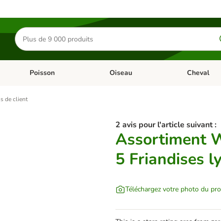
Rechercher
des
produits
Poisson
Oiseau
Cheval
Chat
Dérouler les catégories: Rongeur & Co
Dérouler les catégories: Poisson
Dérouler les 
s de client
2 avis pour l'article suivant :
Assortiment 
5 Friandises l
Téléchargez votre photo du pro