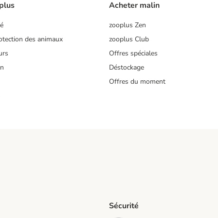
plus
Acheter malin
té
zooplus Zen
tection des animaux
zooplus Club
urs
Offres spéciales
on
Déstockage
Offres du moment
s
Sécurité