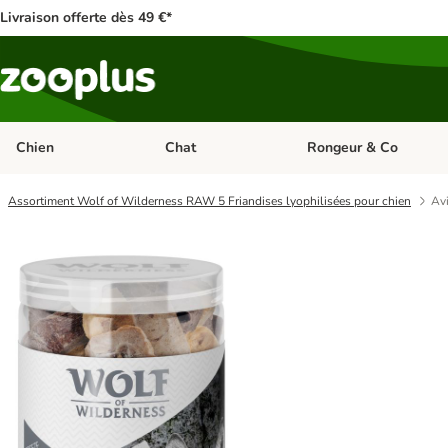
Livraison offerte dès 49 €*
Chien
Chat
Rongeur & Co
Dérouler les catégories: Chien
Dérouler les catégories: 
Assortiment Wolf of Wilderness RAW 5 Friandises lyophilisées pour chien
Avi