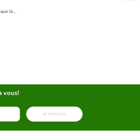
ue là....
à vous!
Je m'inscris