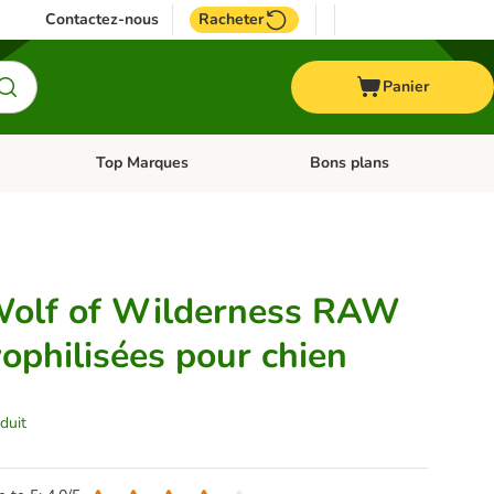
Contactez-nous
Racheter
Panier
Top Marques
Bons plans
catégories: Oiseau
Dérouler les catégories: Cheval
Dérouler les catégories: Top
Wolf of Wilderness RAW
yophilisées pour chien
duit