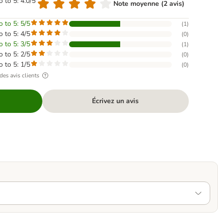
o to 5: 4.0/5
Note moyenne (2 avis)
o to 5: 5/5
(
1
)
o to 5: 4/5
(
0
)
o to 5: 3/5
(
1
)
o to 5: 2/5
(
0
)
o to 5: 1/5
(
0
)
des avis clients
Écrivez un avis