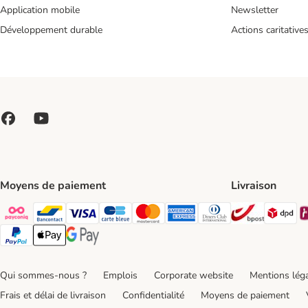
Application mobile
Newsletter
Développement durable
Actions caritative
Moyens de paiement
Livraison
Bpost Shi
DP
Payconiq Payment Method
bancontact Payment Method
Visa Payment Method
carte bleue Payment Method
Master card Payment Method
American express Payment Meth
Diners club Payment Met
Paypal Payment Method
Apple Pay Payment Method
Google Pay Payment Method
Qui sommes-nous ?
Emplois
Corporate website
Mentions lég
Frais et délai de livraison
Confidentialité
Moyens de paiement