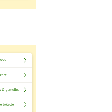
tion
 chat
s & gamelles
 toilette