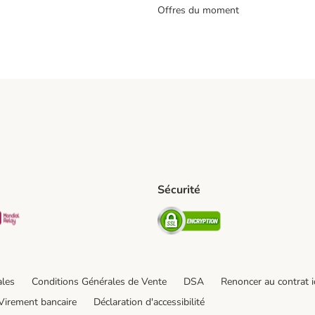
Offres du moment
s
Sécurité
pping Method
D Shipping Method
Mondial relay Shipping Method
Security
od
hod
ales
Conditions Générales de Vente
DSA
Renoncer au contrat i
Virement bancaire
Déclaration d'accessibilité