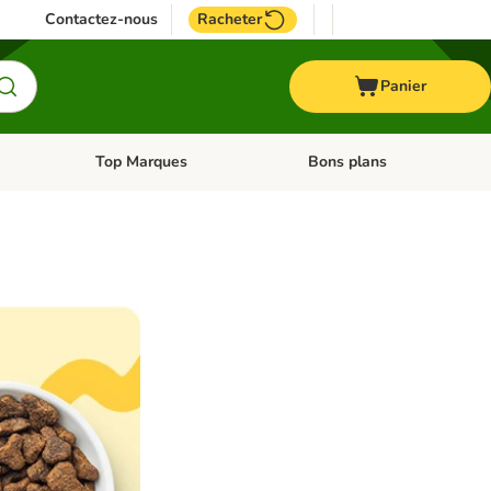
Contactez-nous
Racheter
Panier
Top Marques
Bons plans
catégories: Oiseau
Dérouler les catégories: Cheval
Dérouler les catégories: Top