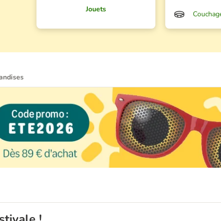
Jouets
Couchag
iandises
tivale !