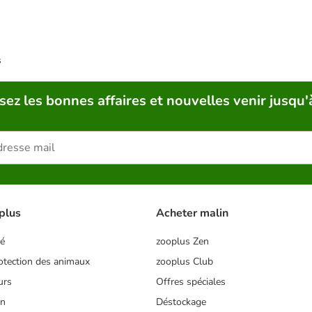
s
sez les bonnes affaires et nouvelles venir jusqu'
plus
Acheter malin
té
zooplus Zen
tection des animaux
zooplus Club
urs
Offres spéciales
on
Déstockage