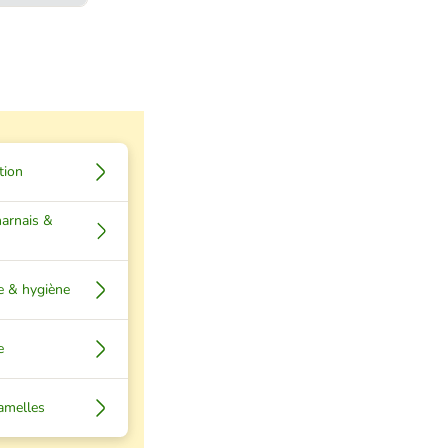
tion
harnais &
ge & hygiène
e
amelles