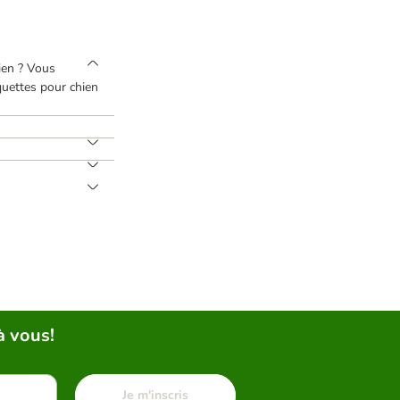
dien ? Vous
quettes pour chien
à vous!
Je m'inscris