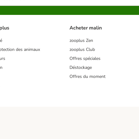
plus
Acheter malin
té
zooplus Zen
tection des animaux
zooplus Club
urs
Offres spéciales
on
Déstockage
Offres du moment
s