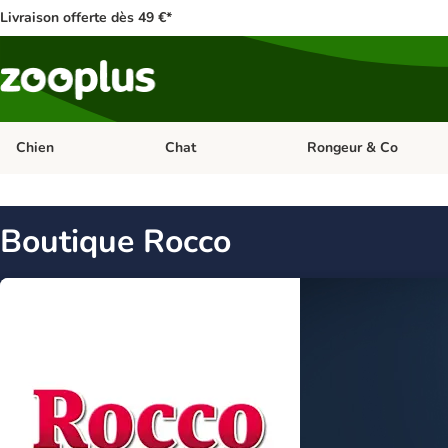
Livraison offerte dès 49 €*
Chien
Chat
Rongeur & Co
Dérouler les catégories: Chien
Dérouler les catégories: 
Boutique Rocco