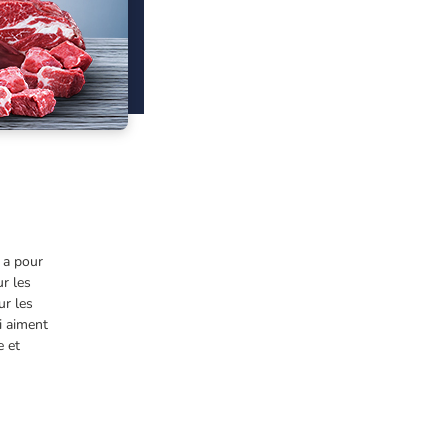
n a pour
ur les
ur les
i aiment
e et