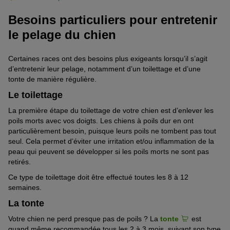
Besoins particuliers pour entretenir
le pelage du chien
Certaines races ont des besoins plus exigeants lorsqu’il s’agit
d’entretenir leur pelage
,
notamment d’un toilettage et d’une
tonte
de manière
régulière.
Le toilettage
La première étape du toilettage de votre chien est d’
enlever les
poils morts avec vos doigts. Les chiens à poils dur e
n ont
particulièrement besoin
, puisque leurs poils ne tombent pas tout
seul. Cela permet d’éviter
une
irritation
et/ou
inflammation de la
peau
qui peu
vent se développer
si les poils morts ne sont pas
retirés.
Ce type de toilettage doit être effectu
é
toutes les 8 à 12
semaines.
La tonte
Votre chien ne perd presque pas de poils ?
La
tonte
est
quand même recommandée tous les
2 à 3 mois
, suivant son type