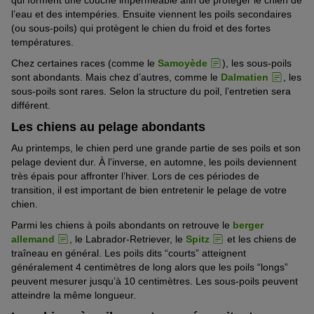
l’eau et des intempéries. Ensuite viennent les poils secondaires
(ou sous-poils) qui protègent le chien du froid et des fortes
températures.
Chez certaines races (comme le
Samoyède
), les sous-poils
sont abondants. Mais chez d’autres, comme le
Dalmatien
, les
sous-poils sont rares. Selon la structure du poil, l’entretien sera
différent.
Les chiens au pelage abondants
Au
p
rintemps, le chien perd une grande partie de ses poils et son
pelage devient dur. À l’inverse, en automne, les poils deviennent
très épais pour affronter l’hiver. Lors de ces périodes de
transition, il est important de bien entretenir le pelage de votre
chien.
Parmi les chiens à poils
abondants
on retrouve le
berger
allemand
, le Labrador-Retriever, le
Spitz
et les chiens de
traîneau en général. Les poils dits “courts” atteignent
généralement 4 centimètres de long alors que les poils “longs”
peuvent mesurer jusqu’à 10 centimètres. Les sous-poils peuvent
atteindre la même longueur.