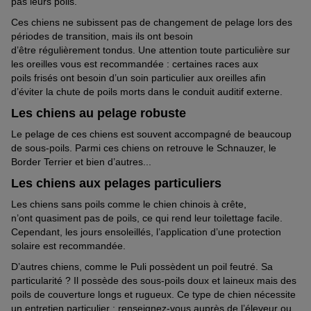
pas leurs poils.
Ces chiens ne subissent pas de changement de pelage lors des
périodes de transition
, m
ais ils ont besoin
d’être
régulièrement
tondus.
Une attention toute particulière sur
les oreilles vous est recommandée
: certain
e
s races aux
poils
frisés
ont besoin d’un soin particulier aux oreilles afin
d’éviter la chute de poils mo
r
ts dans le conduit
auditif
externe.
Les chiens au pelage robuste
Le pelage de ces chiens est souvent accompagné de beaucoup
de
sous-poils
. Parmi ces chiens on retrouve le Schnauzer, le
Border Terrier et bien d’autres
..
.
Les chiens aux pelages particuliers
Les chiens sans poils comme le chien chinois à crête,
n’
ont
quasiment pas de poils, ce qui rend
leur
toilettage facile.
Cependant, les jours ensoleillés,
l’application d’
une protection
solaire
est recommandée
.
D’autres chiens, comme le Puli possèdent un poil feutré. Sa
particularité ? Il possède des sous-poils doux et laineux mais des
poils de couverture longs et rugueux. Ce type de chien nécessite
un entretien particulier : renseignez-vous auprès de l’éleveur ou