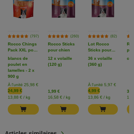
(797)
(260)
(82)
Rocco Chings
Rocco Sticks
Lot Rocco
Roc
Pack XXL pour
pour chien
Sticks pour
pou
chien
chien
blancs de
12 x volaille
36 x volaille
can
poulet en
(120 g)
(360 g)
lamelles - 2 x
900 g
À l'unité 25,98 €
À l'unité 5,97 €
24,99 €
4,99 €
1,99 €
3,9
13,88 € / kg
16,58 € / kg
13,86 € / kg
19,
Articles similaires