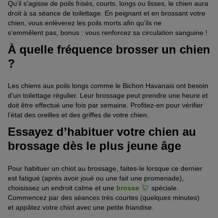
Qu’il s’agisse de poils
frisés
, courts, longs ou lisses, le chien aura
droit à sa séance de toilettage. E
n
peignant et en brossant votre
chien, vous enlèverez les poils morts afin qu’ils ne
s’
emmêlent
pas
, bonus :
vous renforcez sa circulation sanguine
!
À quelle fréquence brosser un chien
?
Les chiens aux poils longs comme le Bichon Havanais ont besoin
d’u
n
toilettage régulier. Leur brossage peut prendre une heure et
doit être effectué une fois par semaine. Profitez-en pour vérifier
l’état des oreilles et des griffes de votre chien.
Essayez d’habituer votre chien au
brossage dès le plus jeune âge
Pour habituer un chiot au brossage,
faites-le
lorsque ce dernier
est fatigué
(
après avoir joué
ou une fait une
promenade
),
c
hoisissez un endroit calme et une
brosse
spéciale.
Commencez par des séances très courtes
(
quelques minutes)
et
appâtez
votre chiot avec une petite friandise.