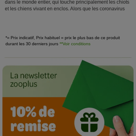
dans le monde entier, qui touche principalement les chiots
et les chiens vivant en enclos. Alors que les coronavirus
des humains engendrent des difficultés respiratoires, les
coronavirus chez le chien causent des troubles gastro-
intestinaux. L’infection au coronavirus canin est souvent
bégnine mais peut entraîner des crises de
*= Prix indicatif, Prix habituel = prix le plus bas de ce produit
diarrhée
sévères ou même la mort chez les chiens au
durant les 30 derniers jours
**Voir conditions
système immunitaire affaibli.