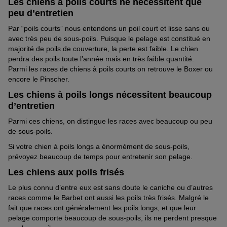
Les chiens à poils courts ne nécessitent que
peu d’entretien
Par “poils courts” nous entendons un poil court et lisse sans ou
avec très peu de sous-poils. Puisque le pelage est
constitué
en
majorité de poils de couverture, la perte
est faible. Le chien
perdra des poils toute l’année mais en très faible quantité.
Parmi
les races de chiens à poils courts
on retrouve le Boxer ou
encore le Pinscher.
Les chiens à poils longs nécessitent beaucoup
d’entretien
Parmi ces chiens, on distingue les races avec beaucoup ou peu
de sous-poils.
Si votre chien à poils longs a
énormément
de sous-poils,
prévoyez beaucoup de temps pour entretenir son pelage.
Les chiens aux poils frisés
Le plus connu d’entre eux est sans doute le caniche
ou
d’autres
races comme le Barbet ont aussi les poils très
frisés
.
Malgré le
fait que
races ont généralement les poils longs, et
que
leur
pelage comporte beaucoup de
sous-poils
,
ils ne perdent presque