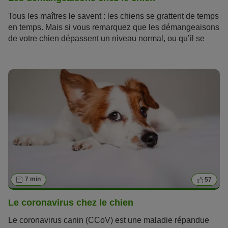
Tous les maîtres le savent : les chiens se grattent de temps
en temps. Mais si vous remarquez que les démangeaisons
de votre chien dépassent un niveau normal, ou qu’il se
lèche et se nettoie plus souvent que d'habitude, vous
devez agir immédiatement contre les démangeaisons. Les
démangeaisons chez le chien peuvent gravement nuire à
son bien-être et à sa qualité de vie. Parfois, elles sont si
intenses que le chien et son maître ne peuvent plus dormir.
7 min
57
Le coronavirus chez le chien
Le coronavirus canin (CCoV) est une maladie répandue