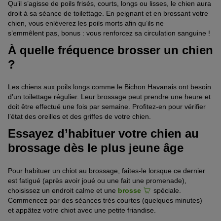
Qu’il s’agisse de poils
frisés
, courts, longs ou lisses, le chien aura
droit à sa séance de toilettage. E
n
peignant et en brossant votre
chien, vous enlèverez les poils morts afin qu’ils ne
s’
emmêlent
pas
, bonus :
vous renforcez sa circulation sanguine
!
À quelle fréquence brosser un chien
?
Les chiens aux poils longs comme le Bichon Havanais ont besoin
d’u
n
toilettage régulier. Leur brossage peut prendre une heure et
doit être effectué une fois par semaine. Profitez-en pour vérifier
l’état des oreilles et des griffes de votre chien.
Essayez d’habituer votre chien au
brossage dès le plus jeune âge
Pour habituer un chiot au brossage,
faites-le
lorsque ce dernier
est fatigué
(
après avoir joué
ou une fait une
promenade
),
c
hoisissez un endroit calme et une
brosse
spéciale.
Commencez par des séances très courtes
(
quelques minutes)
et
appâtez
votre chiot avec une petite friandise.