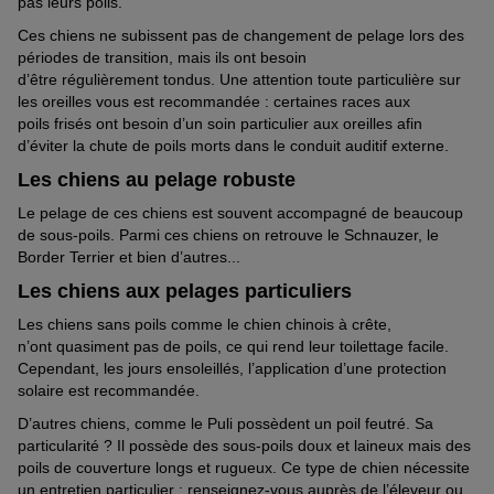
pas leurs poils.
Ces chiens ne subissent pas de changement de pelage lors des
périodes de transition
, m
ais ils ont besoin
d’être
régulièrement
tondus.
Une attention toute particulière sur
les oreilles vous est recommandée
: certain
e
s races aux
poils
frisés
ont besoin d’un soin particulier aux oreilles afin
d’éviter la chute de poils mo
r
ts dans le conduit
auditif
externe.
Les chiens au pelage robuste
Le pelage de ces chiens est souvent accompagné de beaucoup
de
sous-poils
. Parmi ces chiens on retrouve le Schnauzer, le
Border Terrier et bien d’autres
..
.
Les chiens aux pelages particuliers
Les chiens sans poils comme le chien chinois à crête,
n’
ont
quasiment pas de poils, ce qui rend
leur
toilettage facile.
Cependant, les jours ensoleillés,
l’application d’
une protection
solaire
est recommandée
.
D’autres chiens, comme le Puli possèdent un poil feutré. Sa
particularité ? Il possède des sous-poils doux et laineux mais des
poils de couverture longs et rugueux. Ce type de chien nécessite
un entretien particulier : renseignez-vous auprès de l’éleveur ou