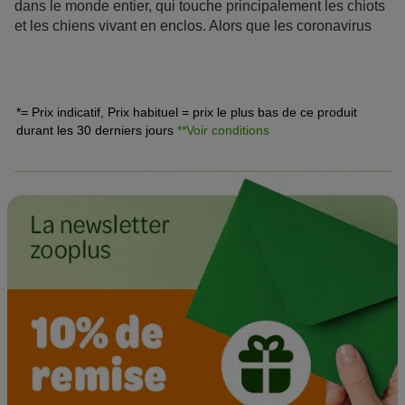
dans le monde entier, qui touche principalement les chiots
et les chiens vivant en enclos. Alors que les coronavirus
des humains engendrent des difficultés respiratoires, les
coronavirus chez le chien causent des troubles gastro-
intestinaux. L’infection au coronavirus canin est souvent
bégnine mais peut entraîner des crises de
*= Prix indicatif, Prix habituel = prix le plus bas de ce produit
diarrhée
sévères ou même la mort chez les chiens au
durant les 30 derniers jours
**Voir conditions
système immunitaire affaibli.