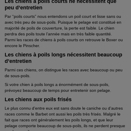
Les chiens à poils courts ne nécessitent que
peu d’entretien
Par “poils courts” nous entendons un poil court et lisse sans ou
avec très peu de sous-poils. Puisque le pelage est
constitué
en
majorité de poils de couverture, la perte
est faible. Le chien
perdra des poils toute l’année mais en très faible quantité.
Parmi
les races de chiens à poils courts
on retrouve le Boxer ou
encore le Pinscher.
Les chiens à poils longs nécessitent beaucoup
d’entretien
Parmi ces chiens, on distingue les races avec beaucoup ou peu
de sous-poils.
Si votre chien à poils longs a
énormément
de sous-poils,
prévoyez beaucoup de temps pour entretenir son pelage.
Les chiens aux poils frisés
Le plus connu d’entre eux est sans doute le caniche
ou
d’autres
races comme le Barbet ont aussi les poils très
frisés
.
Malgré le
fait que
races ont généralement les poils longs, et
que
leur
pelage comporte beaucoup de
sous-poils
,
ils ne perdent presque