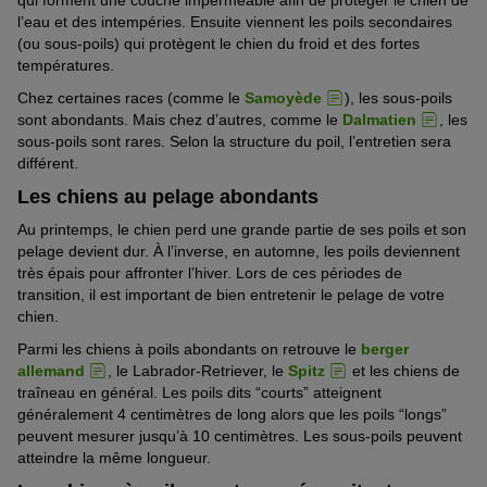
l’eau et des intempéries. Ensuite viennent les poils secondaires
(ou sous-poils) qui protègent le chien du froid et des fortes
températures.
Chez certaines races (comme le
Samoyède
), les sous-poils
sont abondants. Mais chez d’autres, comme le
Dalmatien
, les
sous-poils sont rares. Selon la structure du poil, l’entretien sera
différent.
Les chiens au pelage abondants
Au
p
rintemps, le chien perd une grande partie de ses poils et son
pelage devient dur. À l’inverse, en automne, les poils deviennent
très épais pour affronter l’hiver. Lors de ces périodes de
transition, il est important de bien entretenir le pelage de votre
chien.
Parmi les chiens à poils
abondants
on retrouve le
berger
allemand
, le Labrador-Retriever, le
Spitz
et les chiens de
traîneau en général. Les poils dits “courts” atteignent
généralement 4 centimètres de long alors que les poils “longs”
peuvent mesurer jusqu’à 10 centimètres. Les sous-poils peuvent
atteindre la même longueur.