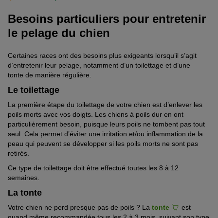
Besoins particuliers pour entretenir
le pelage du chien
Certaines races ont des besoins plus exigeants lorsqu’il s’agit
d’entretenir leur pelage
,
notamment d’un toilettage et d’une
tonte
de manière
régulière.
Le toilettage
La première étape du toilettage de votre chien est d’
enlever les
poils morts avec vos doigts. Les chiens à poils dur e
n ont
particulièrement besoin
, puisque leurs poils ne tombent pas tout
seul. Cela permet d’éviter
une
irritation
et/ou
inflammation de la
peau
qui peu
vent se développer
si les poils morts ne sont pas
retirés.
Ce type de toilettage doit être effectu
é
toutes les 8 à 12
semaines.
La tonte
Votre chien ne perd presque pas de poils ?
La
tonte
est
quand même recommandée tous les
2 à 3 mois
, suivant son type