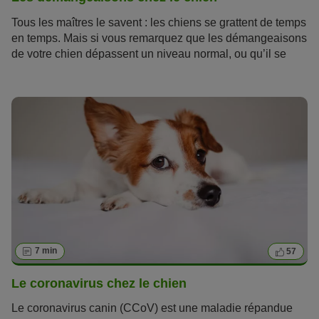
Tous les maîtres le savent : les chiens se grattent de temps
en temps. Mais si vous remarquez que les démangeaisons
de votre chien dépassent un niveau normal, ou qu’il se
lèche et se nettoie plus souvent que d'habitude, vous
devez agir immédiatement contre les démangeaisons. Les
démangeaisons chez le chien peuvent gravement nuire à
son bien-être et à sa qualité de vie. Parfois, elles sont si
intenses que le chien et son maître ne peuvent plus dormir.
7 min
57
Le coronavirus chez le chien
Le coronavirus canin (CCoV) est une maladie répandue