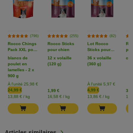
(796)
(255)
(82)
Rocco Chings
Rocco Sticks
Lot Rocco
Roc
Pack XXL pour
pour chien
Sticks pour
pou
chien
chien
blancs de
12 x volaille
36 x volaille
can
poulet en
(120 g)
(360 g)
lamelles - 2 x
900 g
À l'unité 25,98 €
À l'unité 5,97 €
24,99 €
4,99 €
1,99 €
3,9
13,88 € / kg
16,58 € / kg
13,86 € / kg
19,
Articles similaires