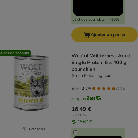
Je clique pour obtenir -10%
Ajouter au panier
élection zooplus
Wolf of Wilderness Adult -
Single Protein 6 x 400 g
pour chien
Green Fields, agneau
Avis: 4.7/5
(
750
)
16,49 €
6,87 € / kg
15,67 €
9 variantes