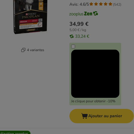
Avis: 4.6/5
(
542
)
34,99 €
5,00 € / kg
33,24 €
4 variantes
Je clique pour obtenir -10%
Ajouter au panier
élection zooplus