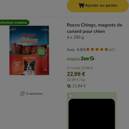
Ajouter au panier
élection zooplus
Rocco Chings, magrets de
canard pour chien
4 x 250 g
Avis: 4.9/5
(
67
)
À l'unité
23,96 €
22,99 €
22,99 € / kg
21,84 €
3 variantes