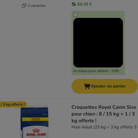
66,49 €
2 variantes
Je clique pour obtenir -15%
Ajouter au panier
 / 3 kg offerts !
Croquettes Royal Canin Size
pour chien : 8 / 15 kg + 1 / 3
kg offerts !
Maxi Adult (15 kg + 3 kg offerts !)