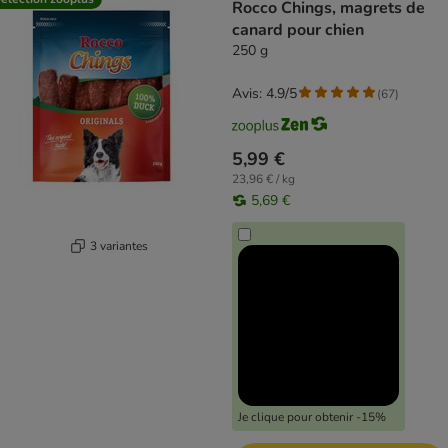
Rocco Chings, magrets de
canard pour chien
250 g
Avis: 4.9/5
(
67
)
5,99 €
23,96 € / kg
5,69 €
3 variantes
Je clique pour obtenir -15%