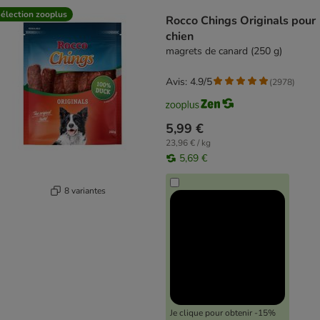
product items have been changed
élection zooplus
Rocco Chings Originals pour
chien
magrets de canard (250 g)
Avis: 4.9/5
(
2978
)
5,99 €
23,96 € / kg
5,69 €
8 variantes
Je clique pour obtenir -15%