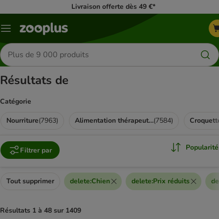
Livraison offerte dès 49 €*
Menu
Rechercher
des
produits
Résultats de
Catégorie
Nourriture
(
7963
)
Alimentation thérapeutique
(
7584
)
Croquett
Popularité
Filtrer par
Tout supprimer
delete
:
Chien
delete
:
Prix réduits
de
Résultats 1 à 48 sur 1409