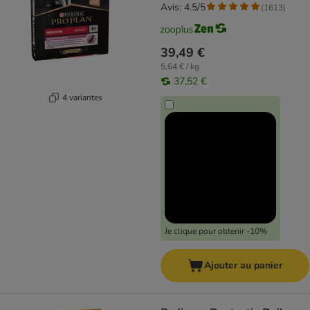
Avis: 4.5/5
(
1613
)
39,49 €
5,64 € / kg
37,52 €
4 variantes
Je clique pour obtenir -10%
Ajouter au panier