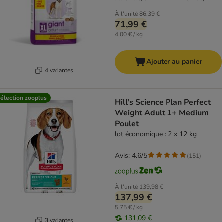
À l'unité
86,39 €
71,99 €
4,00 € / kg
Ajouter au panier
4 variantes
élection zooplus
Hill's Science Plan Perfect
Weight Adult 1+ Medium
Poulet
lot économique : 2 x 12 kg
Avis: 4.6/5
(
151
)
À l'unité
139,98 €
137,99 €
5,75 € / kg
131,09 €
3 variantes