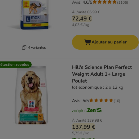
Avis: 4.6/5
(
1106
)
À l'unité
86,99 €
72,49 €
4,03 € / kg
Ajouter au panier
4 variantes
élection zooplus
Hill's Science Plan Perfect
Weight Adult 1+ Large
Poulet
lot économique : 2 x 12 kg
Avis: 5/5
(
10
)
À l'unité
139,98 €
137,99 €
5,75 € / kg