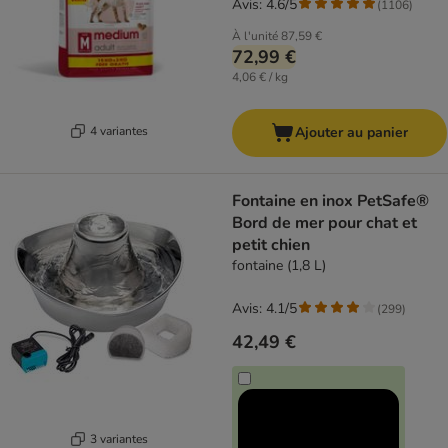
Avis: 4.6/5
(
1106
)
À l'unité
87,59 €
72,99 €
4,06 € / kg
4 variantes
Ajouter au panier
Fontaine en inox PetSafe®
Bord de mer pour chat et
petit chien
fontaine (1,8 L)
Avis: 4.1/5
(
299
)
42,49 €
3 variantes