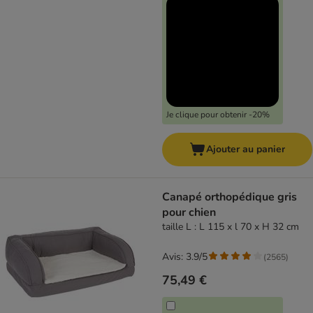
Je clique pour obtenir -20%
Ajouter au panier
Canapé orthopédique gris
pour chien
taille L : L 115 x l 70 x H 32 cm
Avis: 3.9/5
(
2565
)
75,49 €