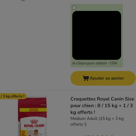
Je clique pour obtenir -15%
Ajouter au panier
 / 3 kg offerts !
Croquettes Royal Canin Size
pour chien : 8 / 15 kg + 1 / 3
kg offerts !
Medium Adult (15 kg + 3 kg
offerts !)