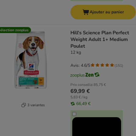
Ajouter au panier
élection zooplus
Hill's Science Plan Perfect
Weight Adult 1+ Medium
Poulet
12 kg
Avis: 4.6/5
(
151
)
Prix conseillé
85,75 €
69,99 €
5,83 € / kg
66,49 €
3 variantes