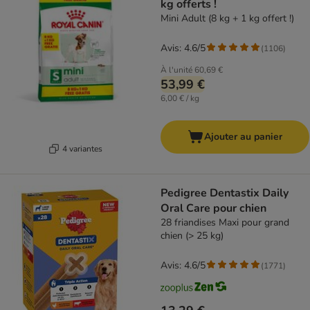
kg offerts !
Mini Adult (8 kg + 1 kg offert !)
Avis: 4.6/5
(
1106
)
À l'unité
60,69 €
53,99 €
6,00 € / kg
Ajouter au panier
4 variantes
Pedigree Dentastix Daily
Oral Care pour chien
28 friandises Maxi pour grand
chien (> 25 kg)
Avis: 4.6/5
(
1771
)