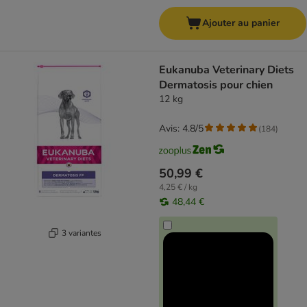
Ajouter au panier
Eukanuba Veterinary Diets
Dermatosis pour chien
12 kg
Avis: 4.8/5
(
184
)
50,99 €
4,25 € / kg
48,44 €
3 variantes