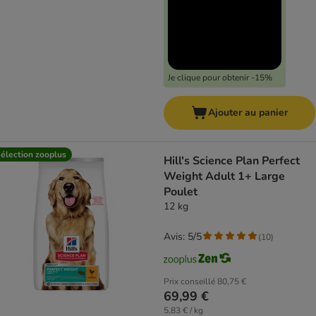
Je clique pour obtenir -15%
Ajouter au panier
élection zooplus
Hill's Science Plan Perfect
Weight Adult 1+ Large
Poulet
12 kg
Avis: 5/5
(
10
)
Prix conseillé
80,75 €
69,99 €
5,83 € / kg