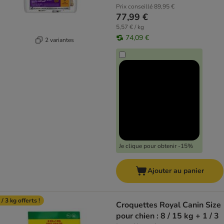
Prix conseillé
89,95 €
77,99 €
5,57 € / kg
74,09 €
2 variantes
Je clique pour obtenir -15%
Ajouter au panier
 / 3 kg offerts !
Croquettes Royal Canin Size
pour chien : 8 / 15 kg + 1 / 3