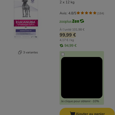
2 x 12 kg
Avis: 4.8/5
(
184
)
À l'unité
101,98 €
99,99 €
4,17 € / kg
94,99 €
3 variantes
Je clique pour obtenir -10%
Ajouter au panier