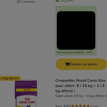
131,09 €
2 variantes
Je clique pour obtenir -15%
Ajouter au panier
 / 3 kg offerts !
Croquettes Royal Canin Size
pour chien : 8 / 15 kg + 1 / 3
kg offerts !
Giant Adult (15 kg + 3 kg offerts !)
Avis: 4.6/5
(
1106
)