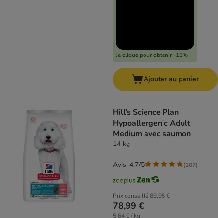
Je clique pour obtenir -15%
Ajouter au panier
Hill’s Science Plan
Hypoallergenic Adult
Medium avec saumon
14 kg
Avis: 4.7/5
(
107
)
Prix conseillé
89,95 €
78,99 €
5,64 € / kg