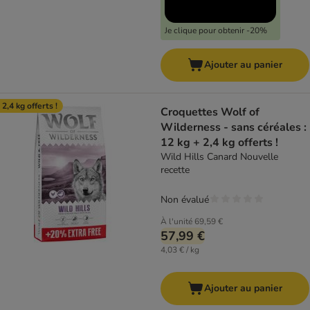
Je clique pour obtenir -20%
Ajouter au panier
 2,4 kg offerts !
Croquettes Wolf of
Wilderness - sans céréales :
12 kg + 2,4 kg offerts !
Wild Hills Canard Nouvelle
recette
Non évalué
À l'unité
69,59 €
57,99 €
4,03 € / kg
Ajouter au panier