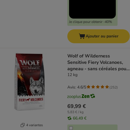
Je clique pour obtenir -40%
Ajouter au panier
Wolf of Wilderness
Sensitive Fiery Volcanoes,
agneau - sans céréales pour
chien
12 kg
Avis: 4.6/5
(
252
)
69,99 €
5,83 € / kg
66,49 €
4 variantes