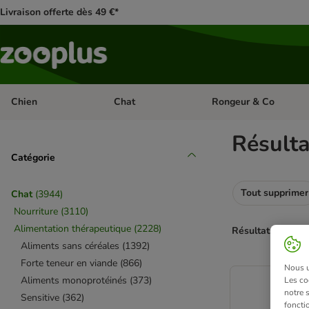
Livraison offerte dès 49 €*
Chien
Chat
Rongeur & Co
Dérouler les catégories: Chien
Dérouler les catégories: 
Résulta
Catégorie
Tout supprimer
Chat
(
3944
)
Nourriture
(
3110
)
Alimentation thérapeutique
(
2228
)
Résultats 1 à 2 s
Aliments sans céréales
(
1392
)
Forte teneur en viande
(
866
)
product items ha
Nous ut
Aliments monoprotéinés
(
373
)
Les co
notre 
Sensitive
(
362
)
fonctio