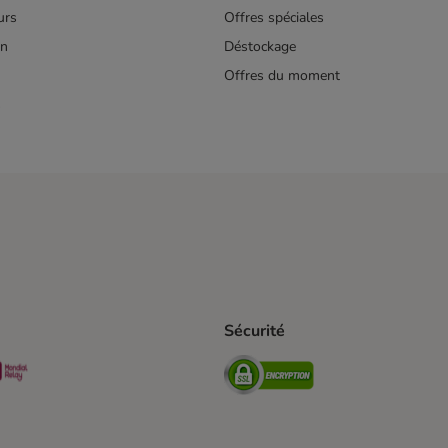
urs
Offres spéciales
on
Déstockage
Offres du moment
s
Sécurité
pping Method
D Shipping Method
Mondial relay Shipping Method
Security
od
hod