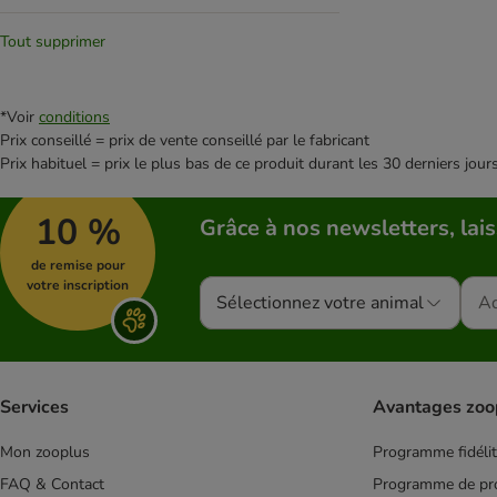
Hill's Prescription Diet
(
9
)
Tout supprimer
ShinyCat
(
8
)
MjAMjAM
(
7
)
Carnilove
(
6
)
*Voir
conditions
Problèmes articulaires
(
6
)
Prix conseillé = prix de vente conseillé par le fabricant
Prix habituel = prix le plus bas de ce produit durant les 30 derniers jour
Sans poulet
(
6
)
Smilla Veterinary Diet
(
6
)
10 %
JosiCat
(
5
)
Grâce à nos newsletters, lais
Dogs'n Tiger
(
4
)
de remise pour
James Wellbeloved
(
4
)
votre inscription
Sélectionnez votre animal
Maine Coon
(
4
)
Nutrivet
(
4
)
Green Petfood FairCat
(
3
)
Kitekat
(
3
)
Services
Avantages zoo
Anti-stress
(
2
)
Purizon
(
2
)
Mon zooplus
Programme fidéli
Croquettes
(
726
)
FAQ & Contact
Programme de pro