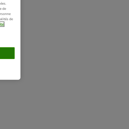
ées.
e de
ersonne
alités de
ité