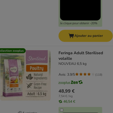
Je clique pour obtenir -20%
Ajouter au panier
élection zooplus
Feringa Adult Sterilised
volaille
NOUVEAU 6,5 kg
Avis: 3.9/5
(
118
)
48,99 €
7,54 € / kg
46,54 €
5 variantes