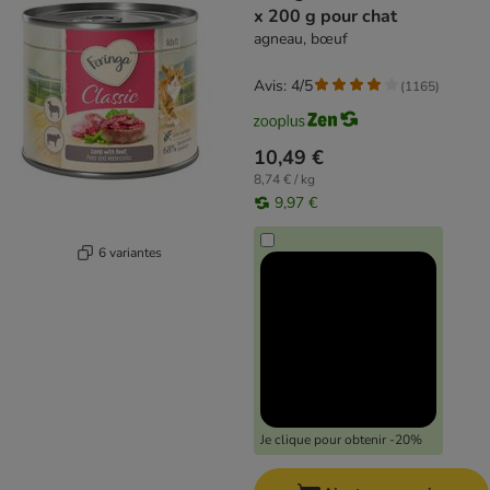
x 200 g pour chat
agneau, bœuf
Avis: 4/5
(
1165
)
10,49 €
8,74 € / kg
9,97 €
6 variantes
Je clique pour obtenir -20%