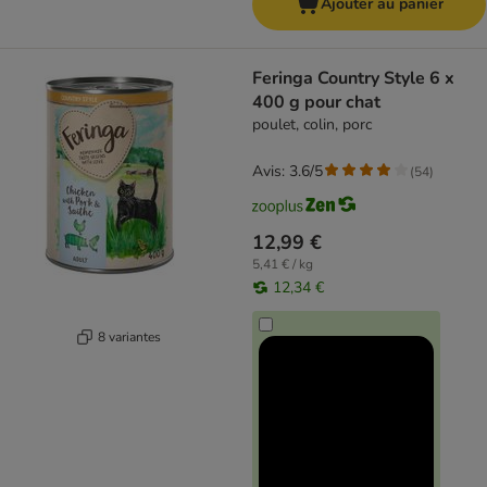
Ajouter au panier
Feringa Country Style 6 x
400 g pour chat
poulet, colin, porc
Avis: 3.6/5
(
54
)
12,99 €
5,41 € / kg
12,34 €
8 variantes