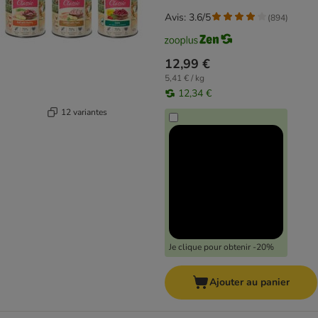
Avis: 3.6/5
(
894
)
12,99 €
5,41 € / kg
12,34 €
12 variantes
Je clique pour obtenir -20%
Ajouter au panier