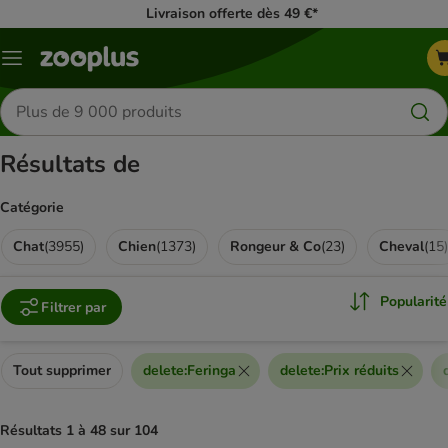
Livraison offerte dès 49 €*
Menu
Rechercher
des
produits
Résultats de
Catégorie
Chat
(
3955
)
Chien
(
1373
)
Rongeur & Co
(
23
)
Cheval
(
15
)
Popularité
Filtrer par
Tout supprimer
delete
:
Feringa
delete
:
Prix réduits
Résultats 1 à 48 sur 104