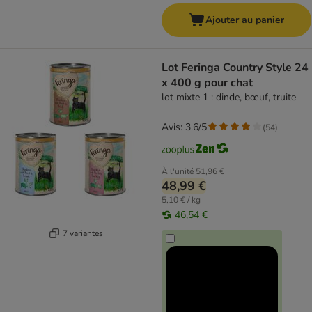
Ajouter au panier
Lot Feringa Country Style 24
x 400 g pour chat
lot mixte 1 : dinde, bœuf, truite
Avis: 3.6/5
(
54
)
À l'unité
51,96 €
48,99 €
5,10 € / kg
46,54 €
7 variantes