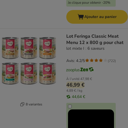
Je clique pour obtenir -20%
Ajouter au panier
Lot Feringa Classic Meat
Menu 12 x 800 g pour chat
lot mixte I : 6 saveurs
Avis: 4.2/5
(
722
)
À l'unité
47,98 €
46,99 €
4,89 € / kg
44,64 €
8 variantes