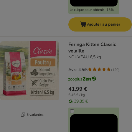
Je clique pour obtenir -15%
Ajouter au panier
Feringa Kitten Classic
volaille
NOUVEAU 6,5 kg
Avis: 4.5/5
(
120
)
41,99 €
6,46 € / kg
39,89 €
5 variantes