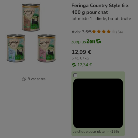
Feringa Country Style 6 x
400 g pour chat
lot mixte 1 : dinde, bœuf, truite
Avis: 3.6/5
(
54
)
12,99 €
5,41 € / kg
12,34 €
8 variantes
Je clique pour obtenir -15%