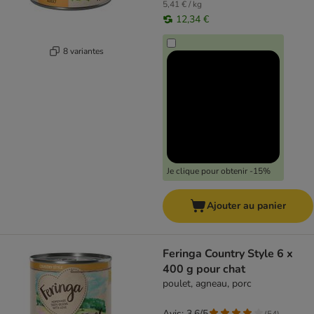
5,41 € / kg
12,34 €
8 variantes
Je clique pour obtenir -15%
Ajouter au panier
Feringa Country Style 6 x
400 g pour chat
poulet, agneau, porc
Avis: 3.6/5
(
54
)