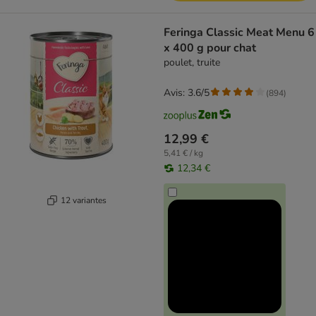
Feringa Classic Meat Menu 6
x 400 g pour chat
poulet, truite
Avis: 3.6/5
(
894
)
12,99 €
5,41 € / kg
12,34 €
12 variantes