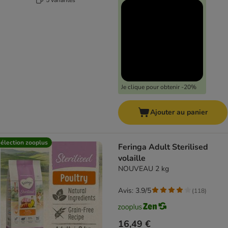
Je clique pour obtenir -20%
Ajouter au panier
élection zooplus
Feringa Adult Sterilised
volaille
NOUVEAU 2 kg
Avis: 3.9/5
(
118
)
16,49 €