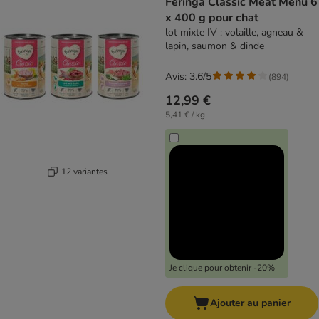
Feringa Classic Meat Menu 6
x 400 g pour chat
lot mixte IV : volaille, agneau &
lapin, saumon & dinde
Avis: 3.6/5
(
894
)
12,99 €
5,41 € / kg
12 variantes
Je clique pour obtenir -20%
Ajouter au panier