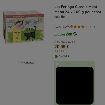
product items have been changed
Lot Feringa Classic Meat
Menu 24 x 100 g pour chat
volaille
Avis: 4.2/5
(
716
)
À l'unité
21,96 €
20,99 €
8,75 € / kg
19,94 €
4 variantes