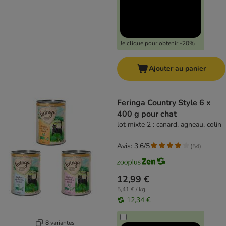
Je clique pour obtenir -20%
Ajouter au panier
Feringa Country Style 6 x
400 g pour chat
lot mixte 2 : canard, agneau, colin
Avis: 3.6/5
(
54
)
12,99 €
5,41 € / kg
12,34 €
8 variantes