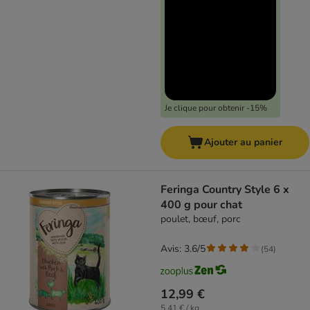
Je clique pour obtenir -15%
Ajouter au panier
Feringa Country Style 6 x
400 g pour chat
poulet, bœuf, porc
Avis: 3.6/5
(
54
)
12,99 €
5,41 € / kg