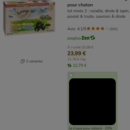
pour chaton
lot mixte 2 : volaille, dinde & lapin,
poulet & truite, saumon & dinde
Avis: 4.1/5
(
889
)
À l'unité
25,98 €
23,99 €
11,76 € / kg
2 variantes
22,79 €
Je clique pour obtenir -20%