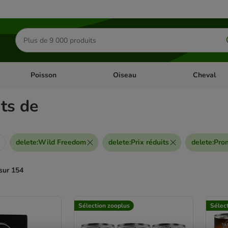
Rechercher
des
produits
Poisson
Oiseau
Cheval
Chat
Dérouler les catégories: Rongeur & Co
Dérouler les catégories: Poisson
Dérouler les 
ts de
delete
:
Wild Freedom
delete
:
Prix réduits
delete
:
Pro
sur 154
ve been changed
Sélection zooplus
Sélec