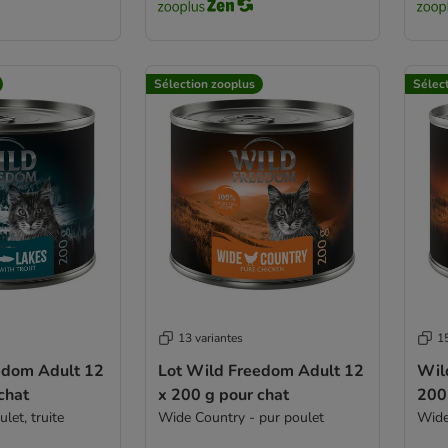
Sélection zooplus
Sélec
13 variantes
15
edom Adult 12
Lot Wild Freedom Adult 12
Wil
chat
x 200 g pour chat
200 
let, truite
Wide Country - pur poulet
Wide