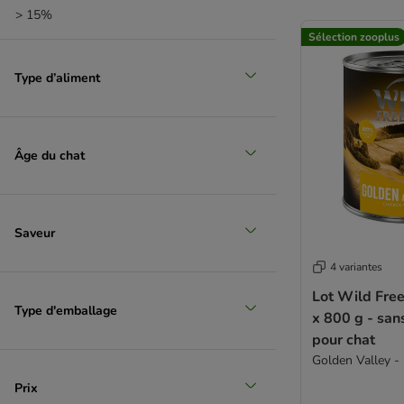
> 15%
Sanabelle
(
11
)
Sélection zooplus
Hill's Prescription Diet
(
9
)
MjAMjAM
(
9
)
Type d’aliment
Dogs'n Tiger
(
8
)
ShinyCat
(
8
)
Smilla Veterinary Diet
(
8
)
Âge du chat
Carnilove
(
6
)
Problèmes articulaires
(
6
)
Sans poulet
(
6
)
JosiCat
(
5
)
Saveur
James Wellbeloved
(
4
)
4 variantes
Maine Coon
(
4
)
Nutrivet
(
4
)
Lot Wild Fre
Type d'emballage
Green Petfood FairCat
(
3
)
x 800 g - sans céréales
Kitekat
(
3
)
pour chat
Anti-stress
(
2
)
Golden Valley - 
Purizon
(
2
)
Prix