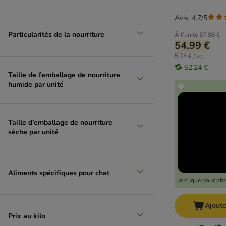
Croquettes
(
740
)
Avis: 4.7/5
Adulte
(
525
)
Aliments médicalisés & spécifiques
(
426
)
Particularités de la nourriture
À l'unité
57,98 €
54,99 €
Sans sucres
(
276
)
Sans céréales
(
252
)
5,73 € / kg
52,24 €
Croquettes sans poulet
(
242
)
Taille de l’emballage de nourriture
Chat stérilisé/castré
(
184
)
humide par unité
Sans gluten
(
123
)
Chaton
(
102
)
Chat âgé
(
93
)
Taille d’emballage de nourriture
sèche par unité
Troubles alimentaires
(
89
)
Concept for Life
(
78
)
Wild Freedom
(
56
)
Ultima
(
52
)
Aliments spécifiques pour chat
Je clique pour ob
Light
(
46
)
Boules de poils
(
41
)
Ajoute
IAMS
(
40
)
Prix au kilo
Feringa
(
37
)