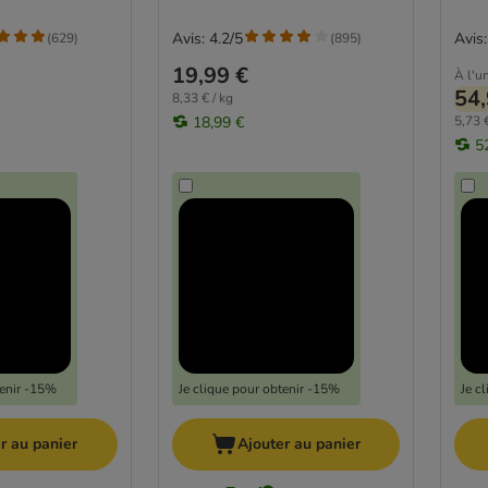
Avis: 4.2/5
Avis:
(
629
)
(
895
)
19,99 €
À l'un
54,
8,33 € / kg
18,99 €
5,73 €
5
tenir -15%
Je clique pour obtenir -15%
Je c
r au panier
Ajouter au panier