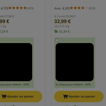
 4.7/5
Avis: 4.3/5
(
629
)
(
518
)
ité
57,98 €
À l'unité
35,96 €
99 €
32,99 €
 / kg
16,17 € / kg
2,24 €
31,34 €
lique pour obtenir -15%
Je clique pour obtenir -15%
Ajouter au panier
Ajouter au panier