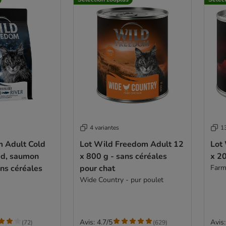
4 variantes
13
 Adult Cold
Lot Wild Freedom Adult 12
Lot
sed, saumon
x 800 g - sans céréales
x 20
ans céréales
pour chat
Farm
Wide Country - pur poulet
Avis: 4.7/5
Avis:
(
72
)
(
629
)