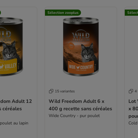
Sélection zooplus
Sélec
15 variantes
4 
edom Adult 12
Wild Freedom Adult 6 x
Lot
400 g recette sans céréales
x 800 g -
Wide Country - pur poulet
pou
poulet au lapin
Cold