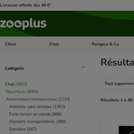
Livraison offerte dès 49 €*
Chien
Chat
Rongeur & Co
Dérouler les catégories: Chien
Dérouler les catégories: 
Résulta
Catégorie
Tout supprimer
Chat
(
3953
)
Nourriture
(
3093
)
Alimentation thérapeutique
(
2219
)
Résultats 1 à 48 
Aliments sans céréales
(
1361
)
Forte teneur en viande
(
866
)
product items ha
Aliments monoprotéinés
(
389
)
Sensitive
(
367
)