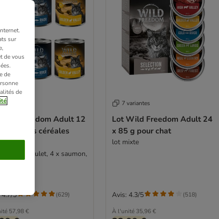
nternet.
ts sur
e,
et de vous
ées.
e de
ersonne
alités de
ité
variantes
7 variantes
 Wild Freedom Adult 12
Lot Wild Freedom Adult 24
 sans céréales
x 85 g pour chat
r chat
lot mixte
ixte (4 x poulet, 4 x saumon,
apin)
 4.7/5
Avis: 4.3/5
(
629
)
(
518
)
ité
57,98 €
À l'unité
35,96 €