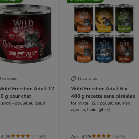
 variantes
15 variantes
 Wild Freedom Adult 12
Wild Freedom Adult 6 x
0 g pour chat
400 g recette sans céréales
lands - poulet au bœuf
lot mixte I (2 x poulet, saumon,
agneau, lapin, gibier)
 4.2/5
Avis: 4.2/5
(
1097
)
(
895
)