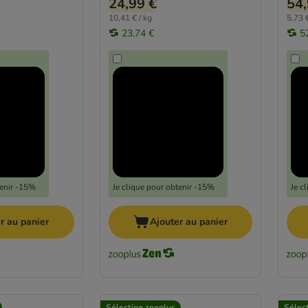
24,99 €
54,
10,41 € / kg
5,73 €
23,74 €
5
tenir -15%
Je clique pour obtenir -15%
Je c
r au panier
Ajouter au panier
Sélection zooplus
Sélec