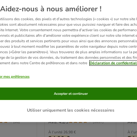
Aidez-nous à nous améliorer !
ilisons des cookies, des pixels et d'autres technologies (« cookies ») sur notre site I
okies sont absolument nécessaires pour que vous puissiez naviguer et faire des acha
site Internet. Votre consentement nous permettra d'activer les cookies de performanc
nnels et publicitaires afin d'améliorer votre expérience client sur notre site internet 
er des produits et services pertinents pour vous ainsi que des annonces personnalis
ouvez à tout moment modifier les paramètres de votre navigateur depuis notre centr
ences («Gérer les paramètres»). Vous trouverez de plus amples informations sur la p
rge de la gestion de vos données, du traitement des données personnelles et des fin
itement dans notre Centre de préférences et dans notre
Déclaration de confidential
13 variantes
4 
m Adult
Lot Wild Freedom Adult 12
Lot
er mes préférences
 Sterilised,
x 200 g pour chat
x 800 g -
t - sans
lot mixte I (4 x poulet, 2 x
pou
Accepter et continuer
saumon, 2 x agneau, 2 x lapin, 2
lot m
x gibier)
4 x l
Utiliser uniquement les cookies nécessaires
Avis: 4.2/5
Avis:
(
60
)
(
1097
)
À l'unité
26,98 €
À l'un