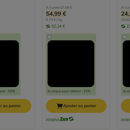
À l'unité
57,98 €
À l'un
54,99 €
24,
5,73 € / kg
10,41
52,24 €
2
tenir -15%
Je clique pour obtenir -15%
Je c
r au panier
Ajouter au panier