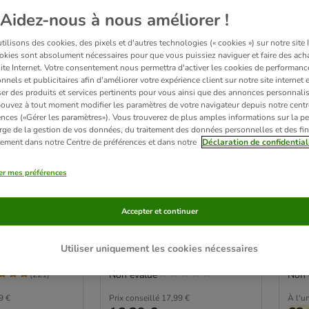
Aidez-nous à nous améliorer !
ilisons des cookies, des pixels et d'autres technologies (« cookies ») sur notre site I
okies sont absolument nécessaires pour que vous puissiez naviguer et faire des acha
site Internet. Votre consentement nous permettra d'activer les cookies de performanc
nnels et publicitaires afin d'améliorer votre expérience client sur notre site internet 
er des produits et services pertinents pour vous ainsi que des annonces personnalis
ouvez à tout moment modifier les paramètres de votre navigateur depuis notre centr
ences («Gérer les paramètres»). Vous trouverez de plus amples informations sur la p
rge de la gestion de vos données, du traitement des données personnelles et des fin
itement dans notre Centre de préférences et dans notre
Déclaration de confidential
3 variantes
3 
inary Diets
Advance Veterinary Diets
Adv
er mes préférences
chat
Renal
Ren
12 x 85 g
48 x
Accepter et continuer
Utiliser uniquement les cookies nécessaires
Non évalué
Non 
(
221
)
9 €
Prix conseillé
17,99 €
À l'un