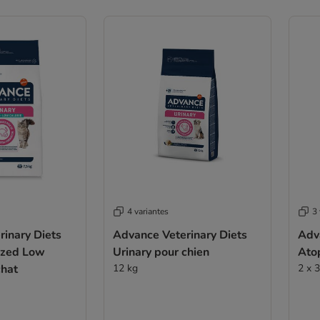
4 variantes
3 
inary Diets
Advance Veterinary Diets
Adv
lized Low
Urinary pour chien
Atop
chat
12 kg
2 x 