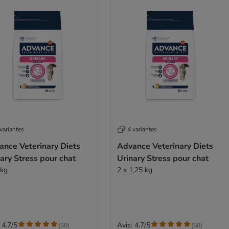
variantes
4 variantes
ance Veterinary Diets
Advance Veterinary Diets
ary Stress pour chat
Urinary Stress pour chat
 kg
2 x 1,25 kg
 4.7/5
Avis: 4.7/5
(
50
)
(
50
)