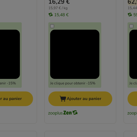
16,29 €
62,
15,97 € / kg
15,44
15,48 €
5
tenir -15%
Je clique pour obtenir -15%
Je c
r au panier
Ajouter au panier