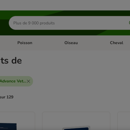
Rechercher
des
produits
Poisson
Oiseau
Cheval
Chat
Dérouler les catégories: Rongeur & Co
Dérouler les catégories: Poisson
Dérouler les 
ts de
 Advance Veterinary Diets
sur 129
ve been changed