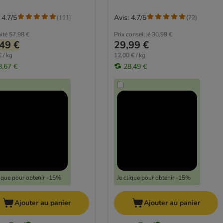
 4.7/5
Avis: 4.7/5
(
111
)
(
72
)
ité
57,98 €
Prix conseillé
30,99 €
49 €
29,99 €
 / kg
12,00 € / kg
3,67 €
28,49 €
lique pour obtenir -15%
Je clique pour obtenir -15%
Ajouter au panier
Ajouter au panier