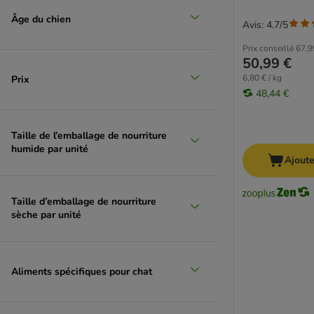
IAMS
(
33
)
Âge du chien
Avis: 4.7/5
Smølke
(
32
)
Prix conseillé
67,9
Pedigree
(
31
)
50,99 €
PURINA ONE
(
30
)
6,80 € / kg
Prix
Alpha Spirit
(
28
)
48,44 €
Burns
(
28
)
Affinity Libra
(
27
)
Taille de l’emballage de nourriture
Almo Nature
(
27
)
humide par unité
Green Petfood
(
27
)
Ajoute
Labrador Retriever
(
27
)
Applaws
(
26
)
Taille d’emballage de nourriture
Arion
(
25
)
sèche par unité
BugBell
(
24
)
Dolina Noteci
(
24
)
Simpsons Premium
(
23
)
Aliments spécifiques pour chat
SPECIFIC
(
22
)
Concept for Life Veterinary Diet
(
21
)
Friskies
(
20
)