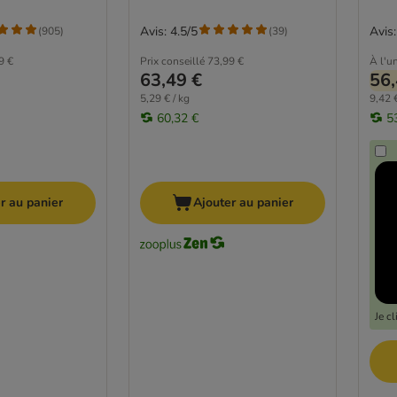
Avis: 4.5/5
Avis:
(
905
)
(
39
)
9 €
Prix conseillé
73,99 €
À l'un
63,49 €
56,
5,29 € / kg
9,42 €
60,32 €
5
r au panier
Ajouter au panier
Je c