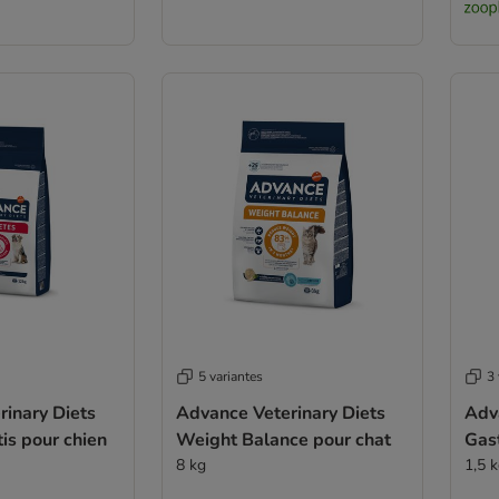
5 variantes
3 
inary Diets
Advance Veterinary Diets
Adv
tis pour chien
Weight Balance pour chat
Gast
8 kg
1,5 