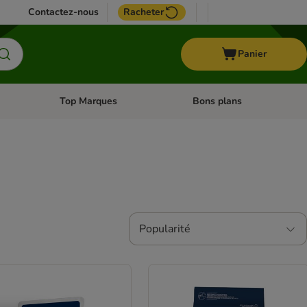
Contactez-nous
Racheter
Panier
Top Marques
Bons plans
catégories: Oiseau
Dérouler les catégories: Cheval
Dérouler les catégories: Top
Popularité