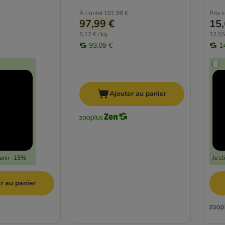
À l'unité
101,98 €
Prix 
97,99 €
15,
6,12 € / kg
12,55
93,09 €
1
Ajouter au panier
tenir -15%
Je c
r au panier