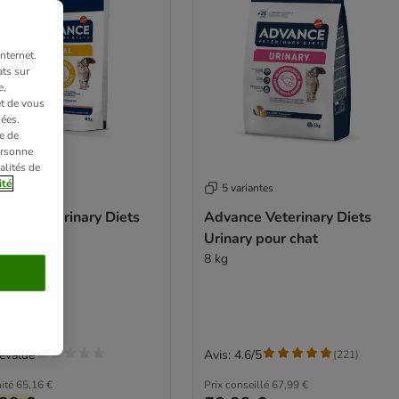
nternet.
ts sur
e,
et de vous
ées.
e de
ersonne
alités de
ité
variantes
5 variantes
ance Veterinary Diets
Advance Veterinary Diets
al
Urinary pour chat
 85 g
8 kg
évalué
Avis: 4.6/5
(
221
)
ité
65,16 €
Prix conseillé
67,99 €