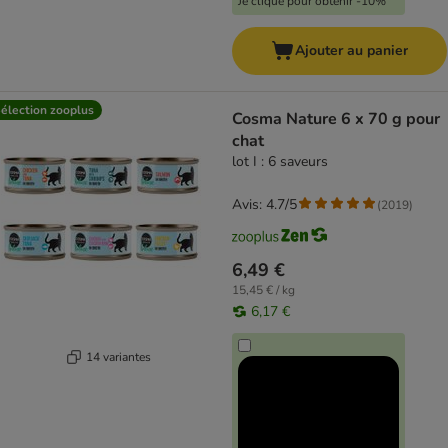
Je clique pour obtenir -10%
Ajouter au panier
élection zooplus
Cosma Nature 6 x 70 g pour
chat
lot I : 6 saveurs
Avis: 4.7/5
(
2019
)
6,49 €
15,45 € / kg
6,17 €
14 variantes