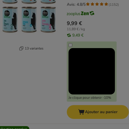
Avis: 4.8/5
(
1152
)
9,99 €
11,89 € / kg
9,49 €
13 variantes
Je clique pour obtenir -10%
Ajouter au panier
élection zooplus