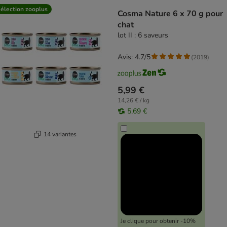
élection zooplus
Cosma Nature 6 x 70 g pour
chat
lot II : 6 saveurs
Avis: 4.7/5
(
2019
)
5,99 €
14,26 € / kg
5,69 €
14 variantes
Je clique pour obtenir -10%