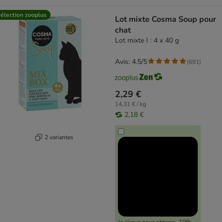
élection zooplus
Lot mixte Cosma Soup pour
chat
Lot mixte I : 4 x 40 g
Avis: 4.5/5
(
691
)
2,29 €
14,31 € / kg
2,18 €
2 variantes