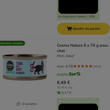
Je clique pour obtenir -10%
Ajouter au panier
élection zooplus
Cosma Nature 6 x 70 g pour
chat
thon, bœuf
Avis: 4.7/5
(
2019
)
6,49 €
15,45 € / kg
6,17 €
14 variantes