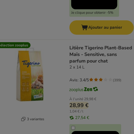
Je clique pour obtenir -5%
Ajouter au panier
élection zooplus
Litière Tigerino Plant-Based
Maïs - Sensitive, sans
parfum pour chat
2 x 14 L
Avis: 3.4/5
(
399
)
À l'unité
29,98 €
28,99 €
1,04 € / l
27,54 €
3 variantes