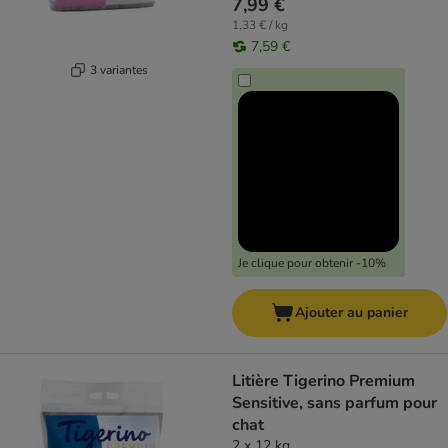
7,99 €
1,33 € / kg
7,59 €
3 variantes
Je clique pour obtenir -10%
Ajouter au panier
Litière Tigerino Premium
Sensitive, sans parfum pour
chat
2 x 12 kg