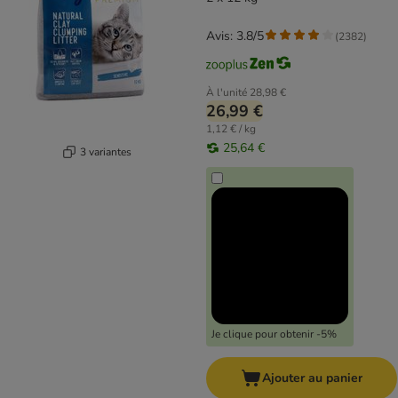
Avis: 3.8/5
(
2382
)
À l'unité
28,98 €
26,99 €
1,12 € / kg
25,64 €
3 variantes
Je clique pour obtenir -5%
Ajouter au panier