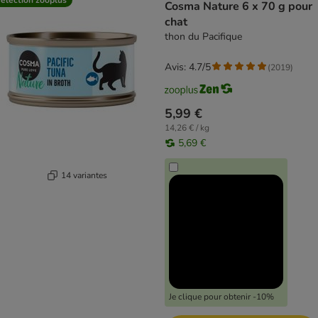
Cosma Nature 6 x 70 g pour
chat
thon du Pacifique
Avis: 4.7/5
(
2019
)
5,99 €
14,26 € / kg
5,69 €
14 variantes
Je clique pour obtenir -10%