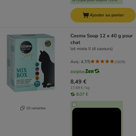
Je clique pour obtenir -10%
Ajouter au panier
Cosma Soup 12 x 40 g pour
chat
lot mixte II (4 saveurs)
Avis: 4.7/5
(
1609
)
8,49 €
17,69 € / kg
8,07 €
10 variantes