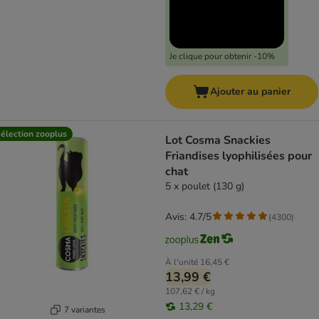
Je clique pour obtenir -10%
Ajouter au panier
élection zooplus
Lot Cosma Snackies
Friandises lyophilisées pour
chat
5 x poulet (130 g)
Avis: 4.7/5
(
4300
)
À l'unité
16,45 €
13,99 €
107,62 € / kg
13,29 €
7 variantes