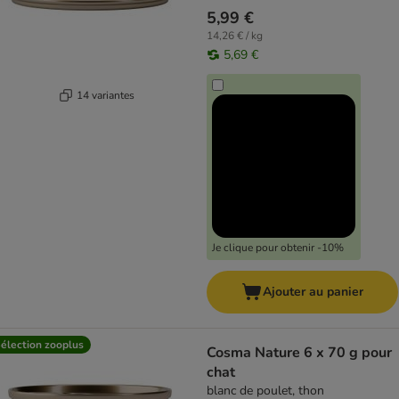
5,99 €
14,26 € / kg
5,69 €
14 variantes
Je clique pour obtenir -10%
Ajouter au panier
élection zooplus
Cosma Nature 6 x 70 g pour
chat
blanc de poulet, thon