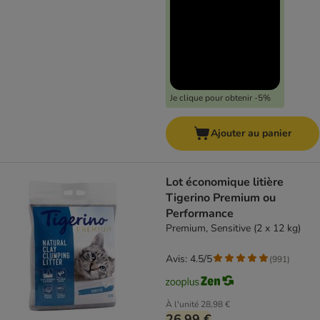
Je clique pour obtenir -5%
Ajouter au panier
Lot économique litière
Tigerino Premium ou
Performance
Premium, Sensitive (2 x 12 kg)
Avis: 4.5/5
(
991
)
À l'unité
28,98 €
26,99 €