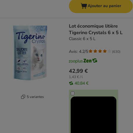
Ajouter au panier
Lot économique litière
Tigerino Crystals 6 x 5 L
Classic 6 x 5 L
Avis: 4.2/5
(
630
)
42,99 €
1,43 € / l
40,84 €
5 variantes