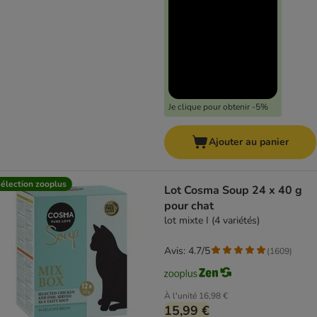
Je clique pour obtenir -5%
Ajouter au panier
élection zooplus
Lot Cosma Soup 24 x 40 g
pour chat
lot mixte I (4 variétés)
Avis: 4.7/5
(
1609
)
À l'unité
16,98 €
15,99 €