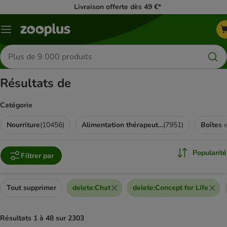
Livraison offerte dès 49 €*
Menu
Rechercher
des
produits
Résultats de
Catégorie
Nourriture
(
10456
)
Alimentation thérapeutique
(
7951
)
Boîtes 
Popularité
Filtrer par
Tout supprimer
delete
:
Chat
delete
:
Concept for Life
Résultats 1 à 48 sur 2303