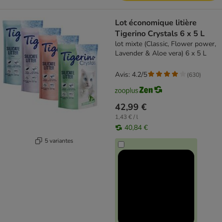
Lot économique litière
Tigerino Crystals 6 x 5 L
lot mixte (Classic, Flower power,
Lavender & Aloe vera) 6 x 5 L
Avis: 4.2/5
(
630
)
42,99 €
1,43 € / l
40,84 €
5 variantes