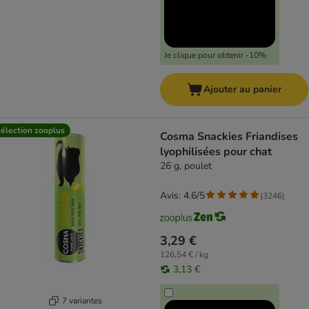
Je clique pour obtenir -10%
Ajouter au panier
élection zooplus
Cosma Snackies Friandises
lyophilisées pour chat
26 g, poulet
Avis: 4.6/5
(
3246
)
3,29 €
126,54 € / kg
3,13 €
7 variantes