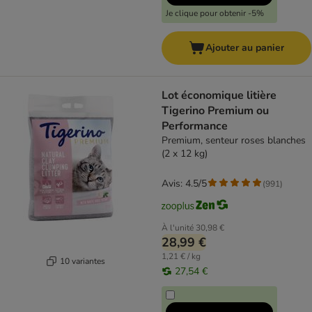
Je clique pour obtenir -5%
Ajouter au panier
Lot économique litière
Tigerino Premium ou
Performance
Premium, senteur roses blanches
(2 x 12 kg)
Avis: 4.5/5
(
991
)
À l'unité
30,98 €
28,99 €
1,21 € / kg
10 variantes
27,54 €