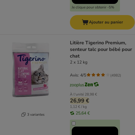
Je clique pour obtenir -5%
Ajouter au panier
Litière Tigerino Premium,
senteur talc pour bébé pour
chat
2 x 12 kg
Avis: 4/5
(
4982
)
À l'unité
28,98 €
26,99 €
1,12 € / kg
25,64 €
3 variantes