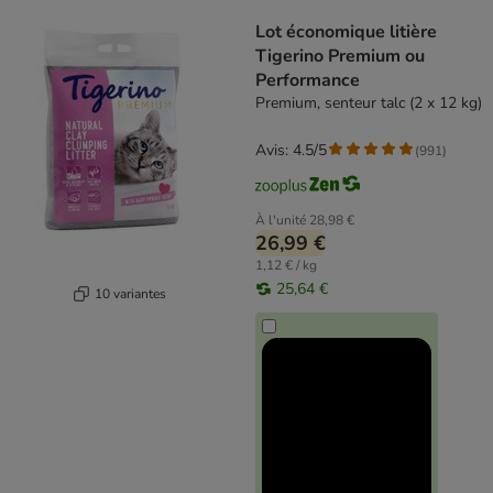
product items have been changed
Lot économique litière
Tigerino Premium ou
Performance
Premium, senteur talc (2 x 12 kg)
Avis: 4.5/5
(
991
)
À l'unité
28,98 €
26,99 €
1,12 € / kg
25,64 €
10 variantes