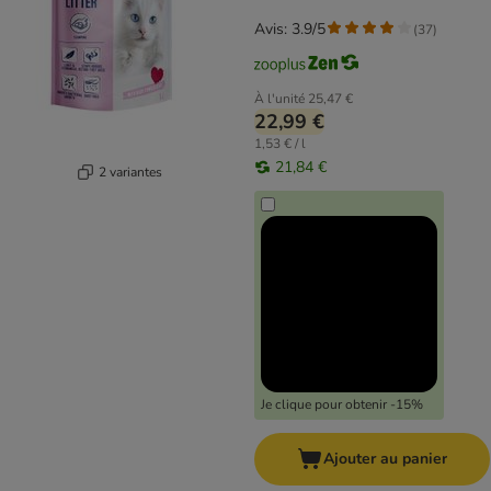
Avis: 3.9/5
(
37
)
À l'unité
25,47 €
22,99 €
1,53 € / l
21,84 €
2 variantes
Je clique pour obtenir -15%
Ajouter au panier