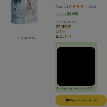
Avis: 4/5
(
4688
)
À l'unité
25,47 €
22,99 €
1,53 € / l
21,84 €
3 variantes
Je clique pour obtenir -15%
Ajouter au panier