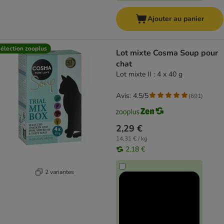
Ajouter au panier
élection zooplus
Lot mixte Cosma Soup pour
chat
Lot mixte II : 4 x 40 g
Avis: 4.5/5
(
691
)
2,29 €
14,31 € / kg
2,18 €
2 variantes