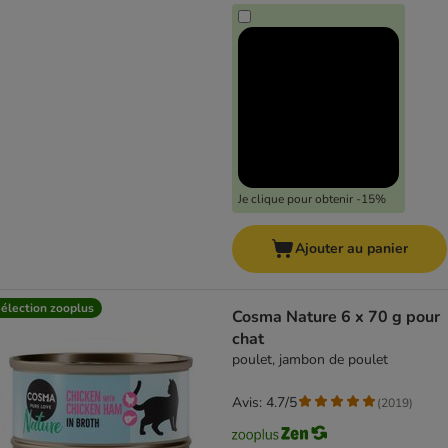
Je clique pour obtenir -15%
Ajouter au panier
élection zooplus
Cosma Nature 6 x 70 g pour
chat
poulet, jambon de poulet
Avis: 4.7/5
(
2019
)