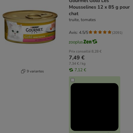
Gourmet Gold Les
Mousselines 12 x 85 g pour
chat
truite, tomates
Avis: 4.5/5
(
2091
)
Prix conseillé
8,28 €
7,49 €
7,34 € / kg
7,12 €
9 variantes