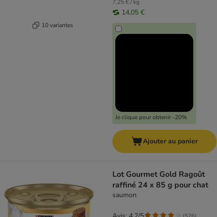
7,25 € / kg
14,05 €
10 variantes
Je clique pour obtenir -20%
Ajouter au panier
Lot Gourmet Gold Ragoût
raffiné 24 x 85 g pour chat
saumon
Avis: 4.2/5
(
576
)