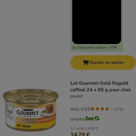
Je clique pour obtenir -20%
Ajouter au panier
Lot Gourmet Gold Ragoût
raffiné 24 x 85 g pour chat
poulet
Avis: 4.2/5
(
576
)
À l'unité
14,98 €
14,29 €