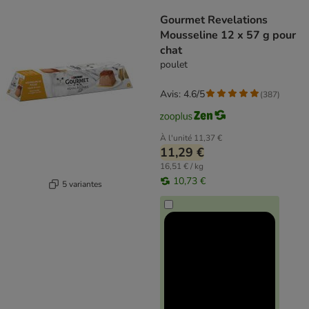
product items have been changed
Gourmet Revelations
Mousseline 12 x 57 g pour
chat
poulet
Avis: 4.6/5
(
387
)
À l'unité
11,37 €
11,29 €
16,51 € / kg
10,73 €
5 variantes