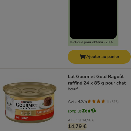
Je clique pour obtenir -20%
Ajouter au panier
Lot Gourmet Gold Ragoût
raffiné 24 x 85 g pour chat
bœuf
Avis: 4.2/5
(
576
)
À l'unité
14,98 €
14,79 €