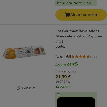
Je clique pour obtenir -20%
Ajouter au panier
Lot Gourmet Revelations
Mousseline 24 x 57 g pour
chat
poulet
Avis: 4.6/5
(
388
)
À l'unité
22,74 €
21,99 €
16,07 € / kg
20,89 €
4 variantes