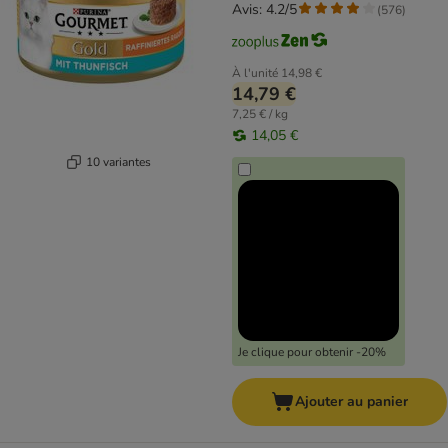
Avis: 4.2/5
(
576
)
À l'unité
14,98 €
14,79 €
7,25 € / kg
14,05 €
10 variantes
Je clique pour obtenir -20%
Ajouter au panier