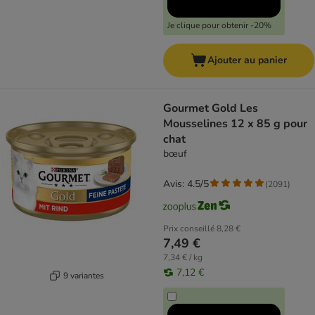
Je clique pour obtenir -20%
Ajouter au panier
Gourmet Gold Les
Mousselines 12 x 85 g pour
chat
bœuf
Avis: 4.5/5
(
2091
)
Prix conseillé
8,28 €
7,49 €
7,34 € / kg
7,12 €
9 variantes