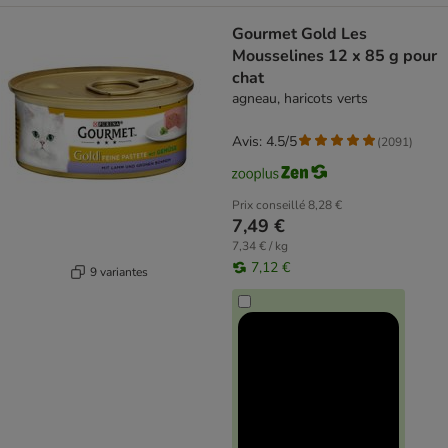
Gourmet Gold Les
Mousselines 12 x 85 g pour
chat
agneau, haricots verts
Avis: 4.5/5
(
2091
)
Prix conseillé
8,28 €
7,49 €
7,34 € / kg
7,12 €
9 variantes