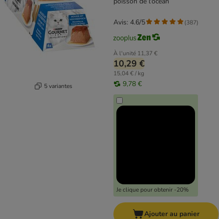
poisson de l'océan
Avis: 4.6/5
(
387
)
À l'unité
11,37 €
10,29 €
15,04 € / kg
9,78 €
5 variantes
Je clique pour obtenir -20%
Ajouter au panier