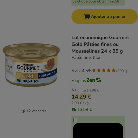
Je clique pour obtenir -20%
Ajouter au panier
Lot économique Gourmet
Gold Pâtées fines ou
Mousselines 24 x 85 g
Pâtée fine, thon
Avis: 4.5/5
(
2091
)
À l'unité
14,98 €
14,29 €
7,00 € / kg
13,58 €
12 variantes