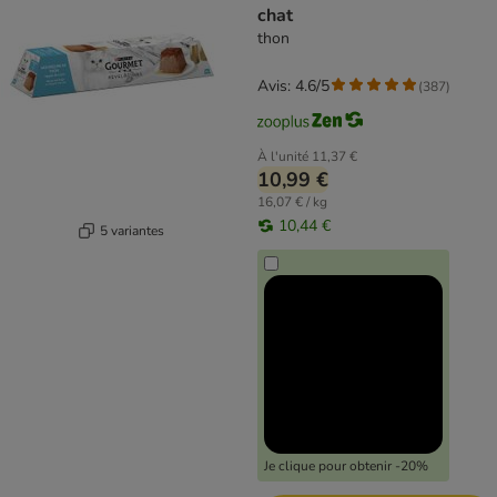
chat
thon
Avis: 4.6/5
(
387
)
À l'unité
11,37 €
10,99 €
16,07 € / kg
10,44 €
5 variantes
Je clique pour obtenir -20%