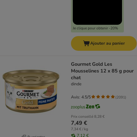
Je clique pour obtenir -20%
Ajouter au panier
Gourmet Gold Les
Mousselines 12 x 85 g pour
chat
dinde
Avis: 4.5/5
(
2091
)
Prix conseillé
8,28 €
7,49 €
7,34 € / kg
7,12 €
9 variantes