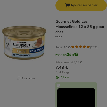
Ajouter au panier
Gourmet Gold Les
Mousselines 12 x 85 g pour
chat
thon
Avis: 4.5/5
(
2091
)
Prix conseillé
8,28 €
7,49 €
7,34 € / kg
7,12 €
9 variantes