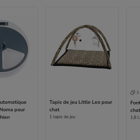
3 
automatique
Tapis de jeu Little Leo pour
Font
e Noma pour
chat
cha
chien
1 tapis de jeu
1,8 L