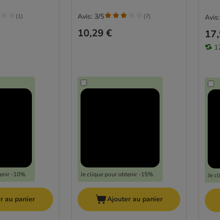
Avis: 3/5
(
1
)
(
7
)
Avis:
10,29 €
17,
1
tenir -10%
Je clique pour obtenir -15%
Je c
r au panier
Ajouter au panier