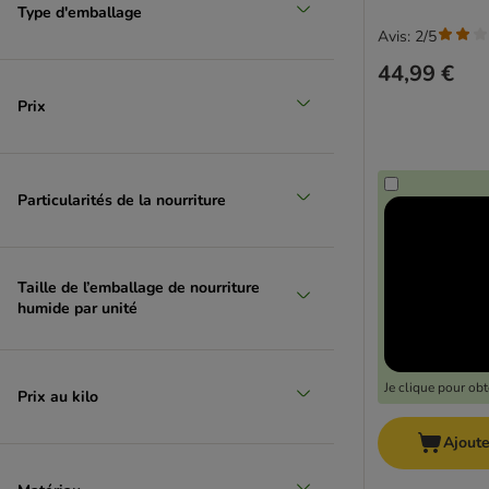
Type d'emballage
Adulte
(
17
)
Avis: 2/5
Senior
(
17
)
44,99 €
Wild Freedom
(
17
)
Prix
Monoprotein
(
14
)
Purizon
(
14
)
Au thon
(
13
)
BIO
(
6
)
Particularités de la nourriture
Rosie's Farm
(
5
)
Catessy
(
4
)
Problèmes articulaires
(
4
)
Taille de l’emballage de nourriture
Problèmes de peau et pelage
(
4
)
humide par unité
Chat stérilisé
(
2
)
Problèmes de digestion
(
2
)
Je clique pour ob
Accessoires
(
134
)
Prix au kilo
Pet parents - pour toute la famile
(
100
)
Ajoute
Accessoires et décoration pour la
maison
(
57
)