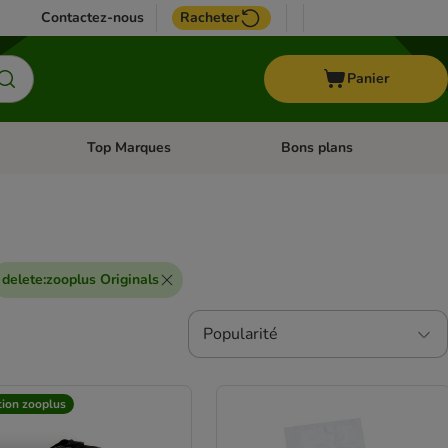
Contactez-nous
Racheter
Panier
Top Marques
Bons plans
catégories: Oiseau
Dérouler les catégories: Cheval
Dérouler les catégories: Top
delete
:
zooplus Originals
Popularité
tion zooplus