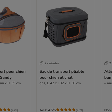
2 variantes
2 
ort pour chien
Sac de transport pliable
Alè
e Sandy
pour chien et chat
bam
l 44 x H 35 cm
gris, L 42 x l 32 x H 30 cm
– me
Avis: 4.5/5
Non 
(
925
)
(
259
)