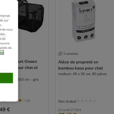
nternet.
ts sur
e,
et de vous
ées.
e de
ersonne
alités de
ité
2 variantes
 de transport Onoen
Alèse de propreté en
 enclos pour chat et
bambou kooa pour chat
t chien
medium: 45 x 30 cm, 80 pièces
x l 26 x H 28,5 cm - gris
 4/5
(
3
)
Non évalué
49 €
À l'unité
27,58 €