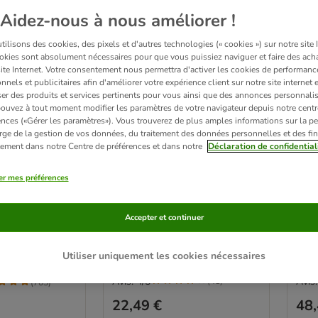
Aidez-nous à nous améliorer !
ilisons des cookies, des pixels et d'autres technologies (« cookies ») sur notre site I
okies sont absolument nécessaires pour que vous puissiez naviguer et faire des acha
site Internet. Votre consentement nous permettra d'activer les cookies de performanc
nnels et publicitaires afin d'améliorer votre expérience client sur notre site internet 
er des produits et services pertinents pour vous ainsi que des annonces personnalis
ouvez à tout moment modifier les paramètres de votre navigateur depuis notre centr
ences («Gérer les paramètres»). Vous trouverez de plus amples informations sur la p
rge de la gestion de vos données, du traitement des données personnelles et des fin
itement dans notre Centre de préférences et dans notre
Déclaration de confidential
Distributeur d'eau et de
Sac
ort pour chien
er mes préférences
nourriture 2 en 1 - 5 L
avec
lon étanche
capacité : 5 L
peti
7 x H 30 cm
Accepter et continuer
L 45 
Utiliser uniquement les cookies nécessaires
Avis: 4/5
Avis:
(
41
)
(
703
)
22,49 €
48,