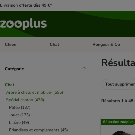
Livraison offerte dès 49 €*
Chien
Chat
Rongeur & Co
Dérouler les catégories: Chien
Dérouler les catégories: 
Résult
Catégorie
Tout supprimer
Chat
Arbre à chats et mobilier
(
595
)
Spécial chaton
(
478
)
Résultats 1 à 48 
Pâtée
(
137
)
Jouet
(
133
)
product items ha
Sélection zooplus
Litière
(
49
)
Friandises et compléments
(
45
)