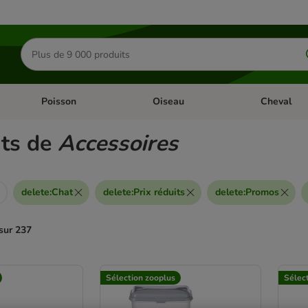
Rechercher
des
produits
Poisson
Oiseau
Cheval
Chat
Dérouler les catégories: Rongeur & Co
Dérouler les catégories: Poisson
Dérouler les 
ats de
Accessoires
delete
:
Chat
delete
:
Prix réduits
delete
:
Promos
sur 237
ve been changed
Sélection zooplus
Sélec