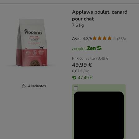
Applaws poulet, canard
pour chat
7,5 kg
Avis: 4.3/5
(
368
)
Prix conseillé
73,49 €
49,99 €
6,67 € / kg
47,49 €
4 variantes