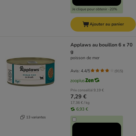
Je clique pour obtenir -20%
Ajouter au panier
Applaws au bouillon 6 x 70
g
poisson de mer
Avis: 4.4/5
(
915
)
Prix conseillé
9,19 €
7,29 €
17,36 € / kg
6,93 €
13 variantes