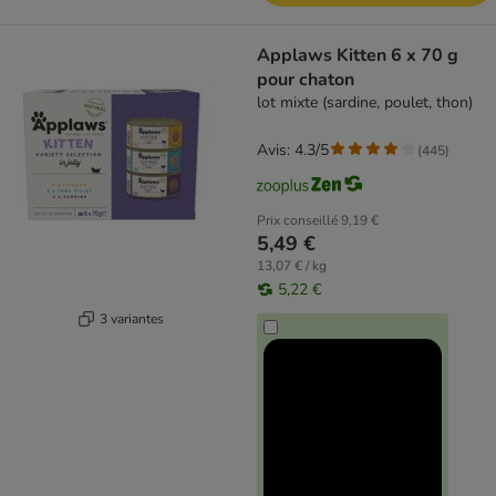
Applaws Kitten 6 x 70 g
pour chaton
lot mixte (sardine, poulet, thon)
Avis: 4.3/5
(
445
)
Prix conseillé
9,19 €
5,49 €
13,07 € / kg
5,22 €
3 variantes