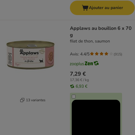
Ajouter au panier
Applaws au bouillon 6 x 70
g
filet de thon, saumon
Avis: 4.4/5
(
915
)
7,29 €
17,36 € / kg
6,93 €
13 variantes