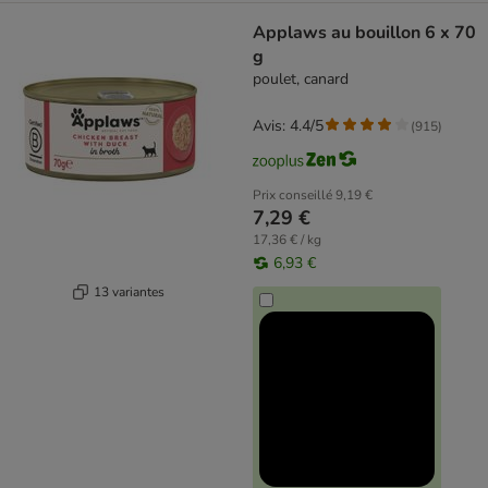
Applaws au bouillon 6 x 70
g
poulet, canard
Avis: 4.4/5
(
915
)
Prix conseillé
9,19 €
7,29 €
17,36 € / kg
6,93 €
13 variantes