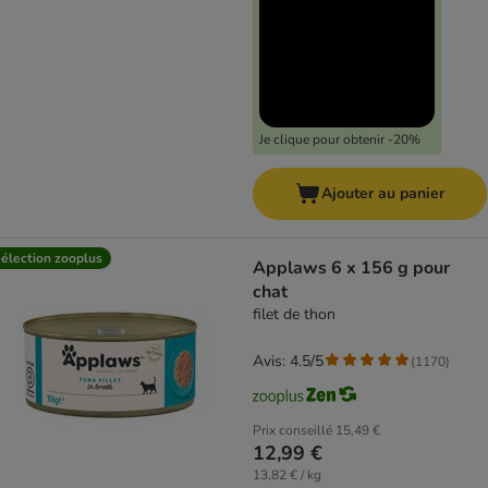
Je clique pour obtenir -20%
Ajouter au panier
élection zooplus
Applaws 6 x 156 g pour
chat
filet de thon
Avis: 4.5/5
(
1170
)
Prix conseillé
15,49 €
12,99 €
13,82 € / kg