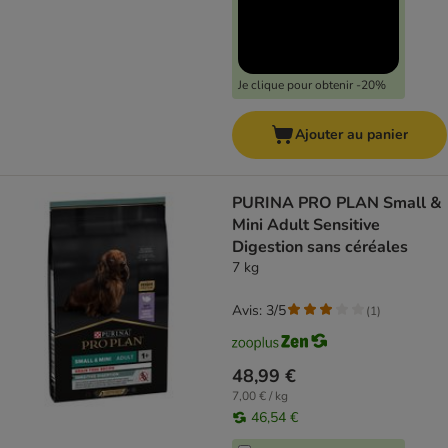
Je clique pour obtenir -20%
Ajouter au panier
PURINA PRO PLAN Small &
Mini Adult Sensitive
Digestion sans céréales
7 kg
Avis: 3/5
(
1
)
48,99 €
7,00 € / kg
46,54 €