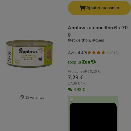
Ajouter au panier
Applaws au bouillon 6 x 70
g
filet de thon, algues
Avis: 4.4/5
(
915
)
Prix conseillé
9,19 €
7,29 €
17,36 € / kg
6,93 €
13 variantes