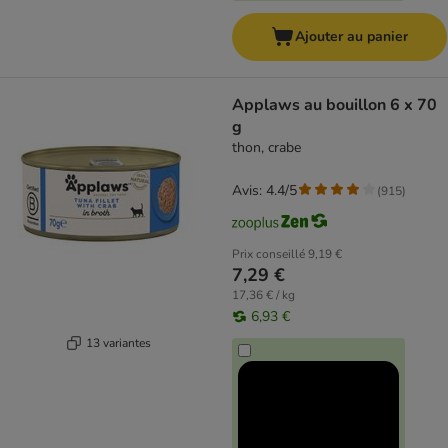
Ajouter au panier
Applaws au bouillon 6 x 70
g
thon, crabe
Avis: 4.4/5
(
915
)
Prix conseillé
9,19 €
7,29 €
17,36 € / kg
6,93 €
13 variantes