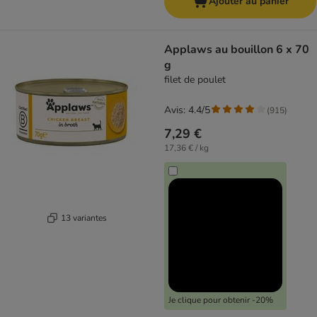
Ajouter au panier
Applaws au bouillon 6 x 70
g
filet de poulet
Avis: 4.4/5
(
915
)
7,29 €
17,36 € / kg
13 variantes
Je clique pour obtenir -20%