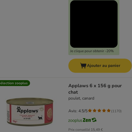
Je clique pour obtenir -20%
Ajouter au panier
élection zooplus
Applaws 6 x 156 g pour
chat
poulet, canard
Avis: 4.5/5
(
1170
)
Prix conseillé
15,49 €