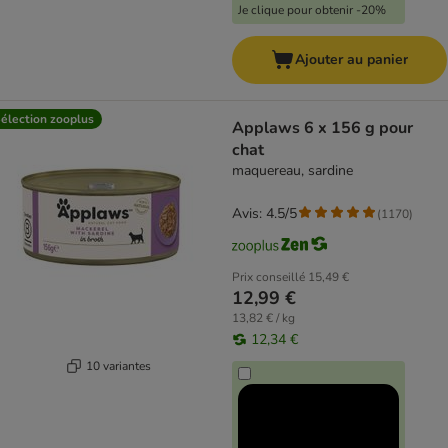
Je clique pour obtenir -20%
Ajouter au panier
élection zooplus
Applaws 6 x 156 g pour
chat
maquereau, sardine
Avis: 4.5/5
(
1170
)
Prix conseillé
15,49 €
12,99 €
13,82 € / kg
12,34 €
10 variantes