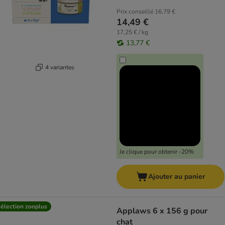
Prix conseillé
16,79 €
14,49 €
17,25 € / kg
13,77 €
4 variantes
Je clique pour obtenir -20%
Ajouter au panier
élection zooplus
Applaws 6 x 156 g pour
chat