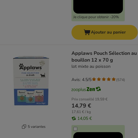
Je clique pour obtenir -20%
Ajouter au panier
Applaws Pouch Sélection au
bouillon 12 x 70 g
lot mixte au poisson
Avis: 4.5/5
(
574
)
Prix conseillé
19,59 €
14,79 €
17,61 € / kg
14,05 €
5 variantes