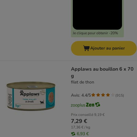
Je clique pour obtenir -20%
Ajouter au panier
Applaws au bouillon 6 x 70
g
filet de thon
Avis: 4.4/5
(
915
)
Prix conseillé
9,19 €
7,29 €
17,36 € / kg
6,93 €