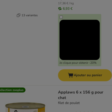
17,36 € / kg
6,93 €
13 variantes
Je clique pour obtenir -20%
Ajouter au panier
élection zooplus
Applaws 6 x 156 g pour
chat
filet de poulet