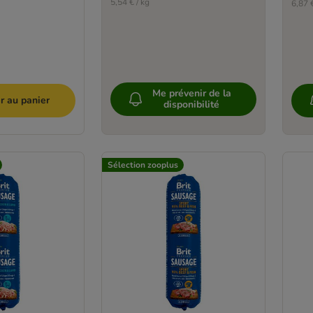
5,54 € / kg
6,87 €
Me prévenir de la
r au panier
disponibilité
Sélection zooplus