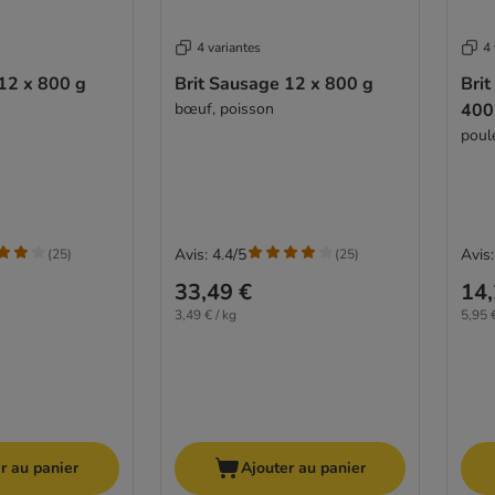
4 variantes
4 
12 x 800 g
Brit Sausage 12 x 800 g
Brit
bœuf, poisson
400
poul
Avis: 4.4/5
Avis:
(
25
)
(
25
)
33,49 €
14,
3,49 € / kg
5,95 €
r au panier
Ajouter au panier