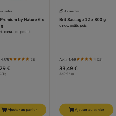
variantes
4 variantes
 Premium by Nature 6 x
Brit Sausage 12 x 800 g
 g
dinde, petits pois
et, cœurs de poulet
 4.8/5
Avis: 4.4/5
(
23
)
(
25
)
29 €
33,49 €
 / kg
3,49 € / kg
Ajouter au panier
Ajouter au panier