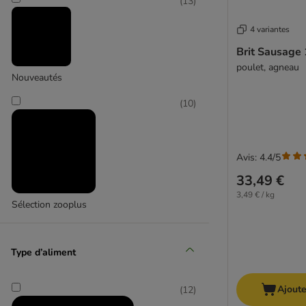
(
13
)
(
22
)
4 variantes
Brit Sausage 
poulet, agneau
Nouveautés
(
10
)
Kattovit Vital Care
(
115
)
Avis: 4.4/5
33,49 €
3,49 € / kg
Sélection zooplus
Rocco Diet Care
Type d’aliment
Ajoute
(
12
)