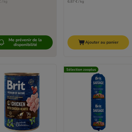
 / kg
6,87 € / kg
Me prévenir de la
Ajouter au panier
disponibilité
Sélection zooplus