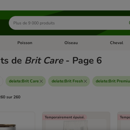
Rechercher
des
produits
Poisson
Oiseau
Cheval
Chat
Dérouler les catégories: Rongeur & Co
Dérouler les catégories: Poisson
Dérouler les 
ats de
Brit Care
- Page 6
delete
:
Brit Care
delete
:
Brit Fresh
delete
:
Brit Premi
260 sur 260
ve been changed
Temporairement épuisé.
Tempo