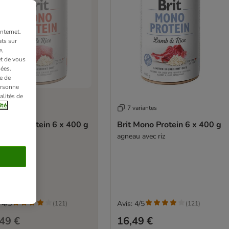
nternet.
ts sur
e,
et de vous
ées.
e de
ersonne
alités de
ité
variantes
7 variantes
 Mono Protein 6 x 400 g
Brit Mono Protein 6 x 400 g
 avec riz
agneau avec riz
 4/5
Avis: 4/5
(
121
)
(
121
)
49 €
16,49 €