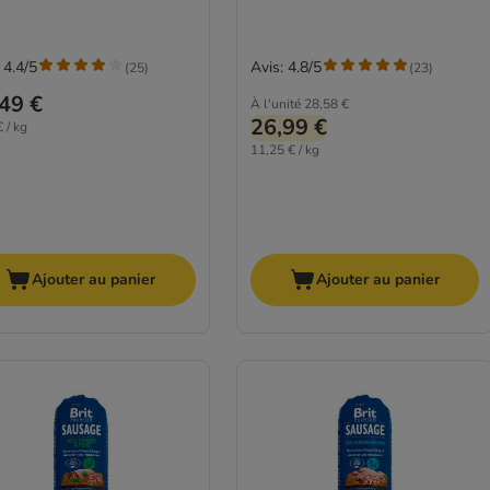
 4.4/5
Avis: 4.8/5
(
25
)
(
23
)
49 €
À l'unité
28,58 €
26,99 €
 / kg
11,25 € / kg
Ajouter au panier
Ajouter au panier