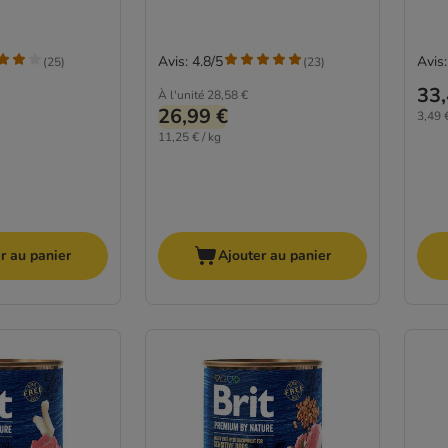
Avis: 4.8/5
Avis:
(
25
)
(
23
)
33,
À l'unité
28,58 €
26,99 €
3,49 €
11,25 € / kg
r au panier
Ajouter au panier