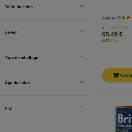
Friandises
Taille du chien
(
59
)
Avis: 4.4/5
À l'unité
66,98 €
Saveur
65,49 €
6,82 € / kg
Type d'emballage
Nourriture humide
Ajoute
Âge du chien
Prix