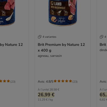
4 variantes
4 
 by Nature 12
Brit Premium by Nature 12
Bri
x 400 g
dinde
agneau, sarrasin
Avis: 4.8/5
Avis:
(
23
)
(
23
)
À l'unité
28,58 €
À l'un
26,99 €
65,
11,25 € / kg
6,82 €