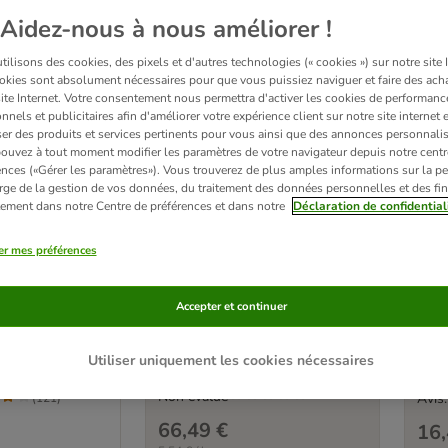
Aidez-nous à nous améliorer !
ilisons des cookies, des pixels et d'autres technologies (« cookies ») sur notre site I
okies sont absolument nécessaires pour que vous puissiez naviguer et faire des acha
site Internet. Votre consentement nous permettra d'activer les cookies de performanc
nnels et publicitaires afin d'améliorer votre expérience client sur notre site internet 
er des produits et services pertinents pour vous ainsi que des annonces personnalis
ouvez à tout moment modifier les paramètres de votre navigateur depuis notre centr
ences («Gérer les paramètres»). Vous trouverez de plus amples informations sur la p
rge de la gestion de vos données, du traitement des données personnelles et des fin
itement dans notre Centre de préférences et dans notre
Déclaration de confidential
7 
Brit Fresh Poulet avec
tein 6 x 400 g
Brit
er mes préférences
pommes de terre Adult
boeuf
Great Life
Accepter et continuer
12 kg
Utiliser uniquement les cookies nécessaires
Non évalué
Avis:
(
121
)
66,49 €
16,