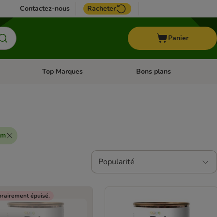
Contactez-nous
Racheter
Panier
Top Marques
Bons plans
catégories: Oiseau
Dérouler les catégories: Cheval
Dérouler les catégories: Top
um
Popularité
rairement épuisé.