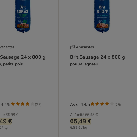
variantes
4 variantes
t Sausage 24 x 800 g
Brit Sausage 24 x 800 g
, petits pois
poulet, agneau
 4.4/5
Avis: 4.4/5
(
25
)
(
25
)
ité
66,98 €
À l'unité
66,98 €
49 €
65,49 €
 / kg
6,82 € / kg