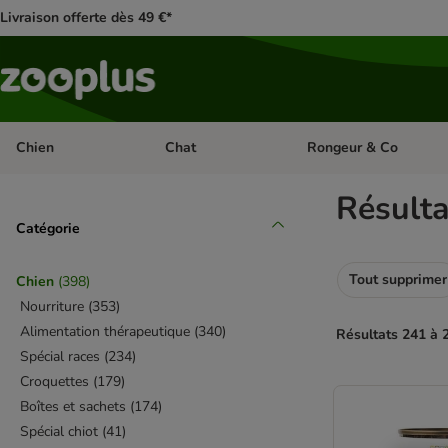
Livraison offerte dès 49 €*
Chien
Chat
Rongeur & Co
Dérouler les catégories: Chien
Dérouler les catégories: 
Résult
Catégorie
Tout supprimer
Chien
(
398
)
Nourriture
(
353
)
Alimentation thérapeutique
(
340
)
Résultats 241 à 
Spécial races
(
234
)
Croquettes
(
179
)
product items ha
Boîtes et sachets
(
174
)
Spécial chiot
(
41
)