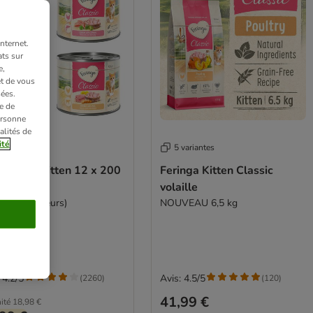
nternet.
ts sur
e,
et de vous
ées.
e de
ersonne
alités de
ité
variantes
5 variantes
Feringa Kitten 12 x 200
Feringa Kitten Classic
our chaton
volaille
ixte (3 saveurs)
NOUVEAU 6,5 kg
 4.2/5
Avis: 4.5/5
(
2260
)
(
120
)
41,99 €
ité
18,98 €