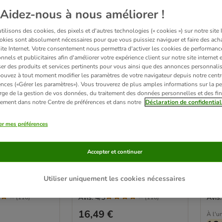
Aidez-nous à nous améliorer !
ilisons des cookies, des pixels et d'autres technologies (« cookies ») sur notre site I
okies sont absolument nécessaires pour que vous puissiez naviguer et faire des acha
site Internet. Votre consentement nous permettra d'activer les cookies de performanc
nnels et publicitaires afin d'améliorer votre expérience client sur notre site internet 
er des produits et services pertinents pour vous ainsi que des annonces personnalis
ouvez à tout moment modifier les paramètres de votre navigateur depuis notre centr
ences («Gérer les paramètres»). Vous trouverez de plus amples informations sur la p
rge de la gestion de vos données, du traitement des données personnelles et des fin
itement dans notre Centre de préférences et dans notre
Déclaration de confidential
5 variantes
4 
 Sterilised
Feringa Adult Sterilised
Lot 
er mes préférences
volaille
g p
kg
NOUVEAU 2 kg
lot m
Accepter et continuer
Utiliser uniquement les cookies nécessaires
Avis: 4/5
Avis:
(
116
)
(
116
)
16,49 €
À l'un