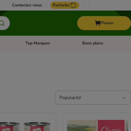
Contactez-nous
Racheter
Panier
Top Marques
Bons plans
catégories: Oiseau
Dérouler les catégories: Cheval
Dérouler les catégories: Top
Popularité