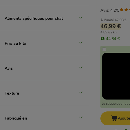
Avis: 4.2/5
Aliments spécifiques pour chat
À l'unité
47,98 €
46,99 €
4,89 € / kg
44,64 €
Prix au kilo
Avis
Texture
Je clique pour ob
Fabriqué en
Ajoute