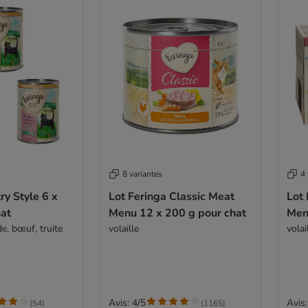
8 variantes
4 
ry Style 6 x
Lot Feringa Classic Meat
Lot 
hat
Menu 12 x 200 g pour chat
Men
de, bœuf, truite
volaille
volai
Avis: 4/5
Avis:
(
54
)
(
1165
)