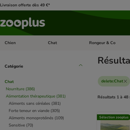
Livraison offerte dès 49 €*
Chien
Chat
Rongeur & Co
Dérouler les catégories: Chien
Dérouler les catégories: 
Résult
Catégorie
delete
:
Chat
Chat
Nourriture
(
386
)
Alimentation thérapeutique
(
381
)
Résultats 1 à 48 
Aliments sans céréales
(
381
)
Forte teneur en viande
(
305
)
product items ha
Sélection zooplus
Aliments monoprotéinés
(
109
)
Sensitive
(
70
)