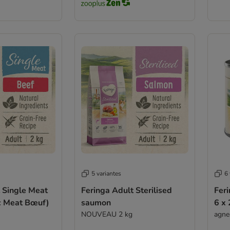
5 variantes
6 
 Single Meat
Feringa Adult Sterilised
Fer
c Meat Bœuf)
saumon
6 x 
NOUVEAU 2 kg
agne