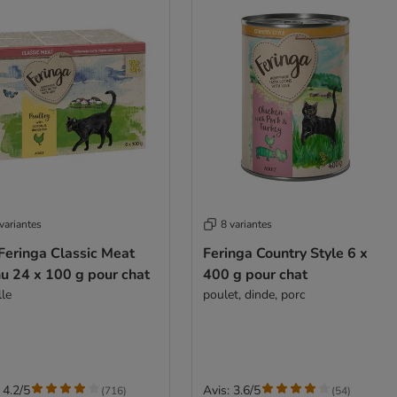
variantes
8 variantes
Feringa Classic Meat
Feringa Country Style 6 x
u 24 x 100 g pour chat
400 g pour chat
lle
poulet, dinde, porc
 4.2/5
Avis: 3.6/5
(
716
)
(
54
)