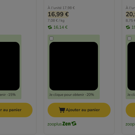
À l'unité
17,98 €
À l'un
16,99 €
20,
7,08 € / kg
8,75 €
16,14 €
1
tenir -15%
Je clique pour obtenir -20%
Je c
r au panier
Ajouter au panier