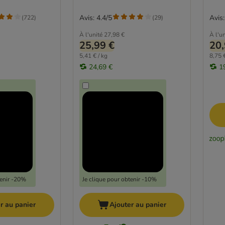
Avis: 4.4/5
Avis:
(
722
)
(
29
)
À l'unité
27,98 €
À l'un
25,99 €
20,
5,41 € / kg
8,75 €
24,69 €
1
tenir -20%
Je clique pour obtenir -10%
r au panier
Ajouter au panier