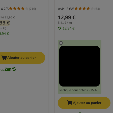
 4.2/5
Avis: 3.6/5
(
716
)
(
54
)
12,99 €
ité
21,96 €
99 €
5,41 € / kg
 / kg
12,34 €
9,94 €
Ajouter au panier
Je clique pour obtenir -15%
Ajouter au panier