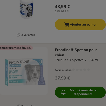
43,99 €
175,96 € / l
Ajouter au panier
2 variantes
emporairement épuisé.
Frontline® Spot on pour
chien
Taille M : 3 pipettes x 1,34 ml
Non évalué
37,99 €
Me prévenir de la
disponibilité