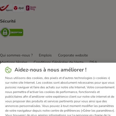
Bpost Shipping Method
DPD Shipping Method
Mondial relay Shipping Method
Sécurité
Security
Qui sommes-nous ?
Emplois
Corporate website
Mentions légales
Conditions Générales de Vente
DSA
Aidez-nous à nous améliorer !
Renoncer au contrat ici
Élimination des déchets
Contact
Frais et délai de livraison
Confidentialité
Moyens de paiement
Nous utilisons des cookies, des pixels et d'autres technologies (« cookies »)
sur notre site Internet. Les cookies sont absolument nécessaires pour que vous
Virement bancaire
Déclaration d'accessibilité
puissiez naviguer et faire des achats sur notre site Internet. Votre consentement
nous permettra d'activer les cookies de performance, fonctionnels et
© zooplus SE
2026
publicitaires afin d'améliorer votre expérience client sur notre site internet et de
vous proposer des produits et services pertinents pour vous ainsi que des
annonces personnalisées. Vous pouvez à tout moment modifier les paramètres
de votre navigateur depuis notre centre de préférences («Gérer les paramètres»).
Vous trouverez de plus amples informations sur la personne en charge de la