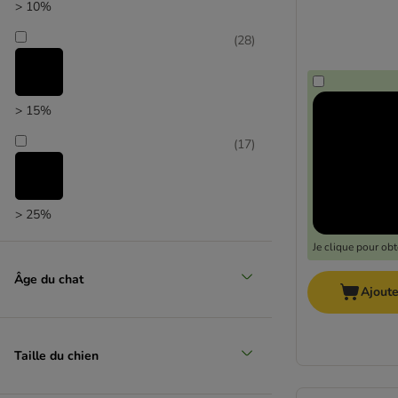
> 10%
(
28
)
> 15%
(
17
)
> 25%
(
3
)
Je clique pour ob
Âge du chat
Ajoute
> 35%
Taille du chien