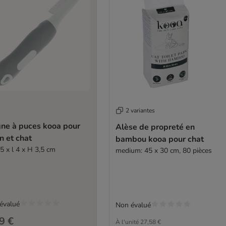
2 variantes
gne à puces kooa pour
Alèse de propreté en
n et chat
bambou kooa pour chat
5 x l 4 x H 3,5 cm
medium: 45 x 30 cm, 80 pièces
évalué
Non évalué
9 €
À l'unité
27,58 €