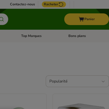
Contactez-nous
Racheter
Panier
Top Marques
Bons plans
catégories: Oiseau
Dérouler les catégories: Cheval
Dérouler les catégories: Top
Popularité