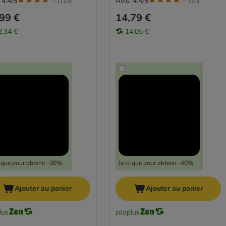
 4.4/5
Avis: 4.4/5
(
123
)
(
20
)
99 €
14,79 €
2,34 €
14,05 €
lique pour obtenir -30%
Je clique pour obtenir -40%
Ajouter au panier
Ajouter au panier