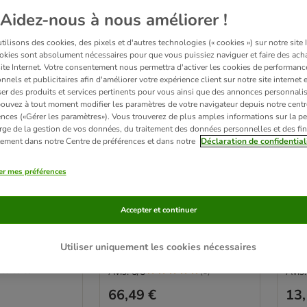
Aidez-nous à nous améliorer !
ilisons des cookies, des pixels et d'autres technologies (« cookies ») sur notre site I
okies sont absolument nécessaires pour que vous puissiez naviguer et faire des acha
site Internet. Votre consentement nous permettra d'activer les cookies de performanc
nnels et publicitaires afin d'améliorer votre expérience client sur notre site internet 
er des produits et services pertinents pour vous ainsi que des annonces personnalis
ouvez à tout moment modifier les paramètres de votre navigateur depuis notre centr
ences («Gérer les paramètres»). Vous trouverez de plus amples informations sur la p
rge de la gestion de vos données, du traitement des données personnelles et des fin
itement dans notre Centre de préférences et dans notre
Déclaration de confidential
ttage double
Maison de toilette kooa
Bro
er mes préférences
avec tiroir à litière pour chat
pou
blanc/menthe
8 cm
Accepter et continuer
Utiliser uniquement les cookies nécessaires
Avis: 5/5
Avis:
(
3
)
66,49 €
13,