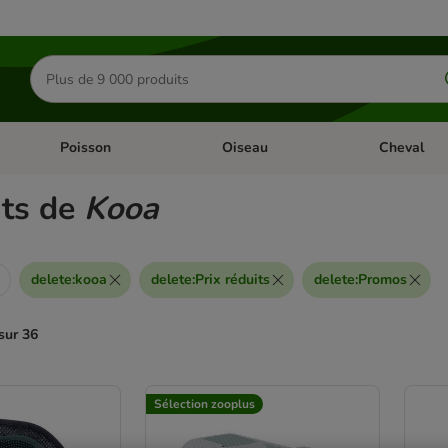
Rechercher
des
produits
Poisson
Oiseau
Cheval
Chat
Dérouler les catégories: Rongeur & Co
Dérouler les catégories: Poisson
Dérouler les 
ats de
Kooa
delete
:
kooa
delete
:
Prix réduits
delete
:
Promos
sur 36
ve been changed
Sélection zooplus