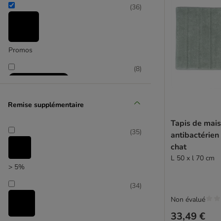
(
36
)
Promos
(
8
)
Remise supplémentaire
Tapis de mais
(
35
)
antibactérien
Sélection zooplus
chat
L 50 x l 70 cm
> 5%
(
34
)
Non évalué
33,49 €