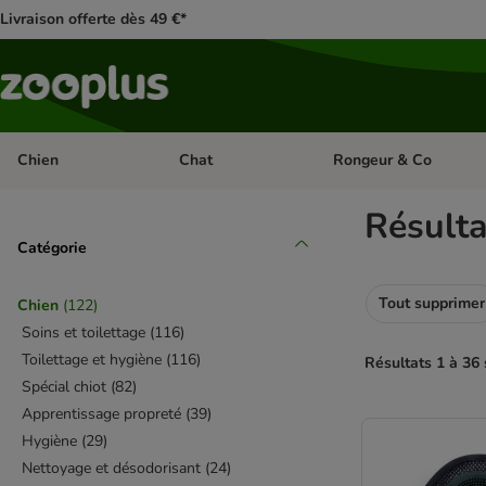
Livraison offerte dès 49 €*
Chien
Chat
Rongeur & Co
Dérouler les catégories: Chien
Dérouler les catégories: 
Résult
Catégorie
Tout supprimer
Chien
(
122
)
Soins et toilettage
(
116
)
Toilettage et hygiène
(
116
)
Résultats 1 à 36 
Spécial chiot
(
82
)
Apprentissage propreté
(
39
)
product items ha
Hygiène
(
29
)
Nettoyage et désodorisant
(
24
)