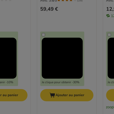
Avis: 3.6/5
Avis:
(
28
)
59,49 €
12,
1
tenir -10%
Je clique pour obtenir -30%
Je c
r au panier
Ajouter au panier