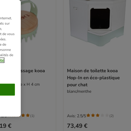
nternet.
ts sur
e,
et de vous
ées.
e de
ersonne
alités de
ité
sse de massage kooa
Maison de toilette kooa
r chat
Hop-In en éco-plastique
 de diamètre x H 4 cm
pour chat
blanc/menthe
 5/5
Avis: 2.5/5
(
1
)
(
2
)
19 €
73,49 €