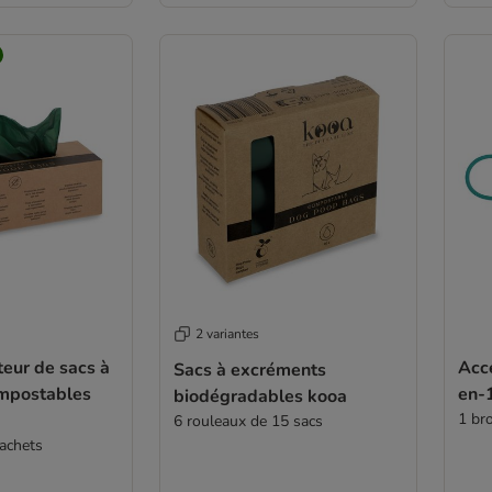
2 variantes
teur de sacs à
Acce
Sacs à excréments
ompostables
en-
biodégradables kooa
1 br
6 rouleaux de 15 sacs
sachets