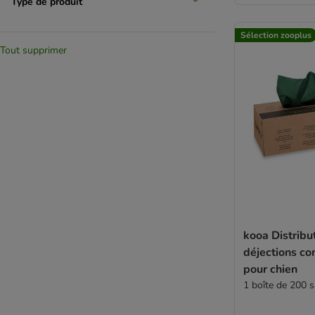
Type de produit
Sélection zooplus
Tout supprimer
kooa Distribu
déjections c
pour chien
1 boîte de 200 