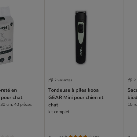
2 variantes
2 
preté en
Tondeuse à piles kooa
Sac
pour chat
GEAR Mini pour chien et
bio
 30 cm, 40 pièces
chat
15 r
kit complet