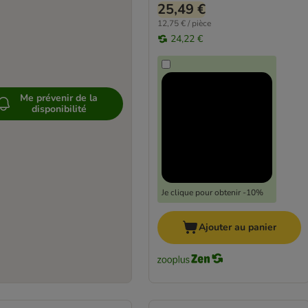
25,49 €
12,75 € / pièce
24,22 €
Me prévenir de la
disponibilité
Je clique pour obtenir -10%
Ajouter au panier