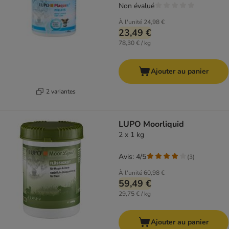
Non évalué
À l'unité
24,98 €
23,49 €
78,30 € / kg
Ajouter au panier
2 variantes
LUPO Moorliquid
2 x 1 kg
Avis: 4/5
(
3
)
À l'unité
60,98 €
59,49 €
29,75 € / kg
Ajouter au panier