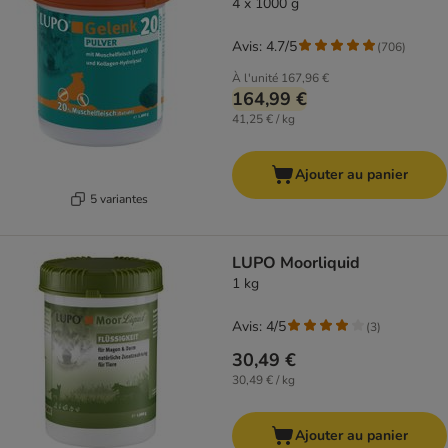
4 x 1000 g
Avis: 4.7/5
(
706
)
À l'unité
167,96 €
164,99 €
41,25 € / kg
Ajouter au panier
5 variantes
LUPO Moorliquid
1 kg
Avis: 4/5
(
3
)
30,49 €
30,49 € / kg
Ajouter au panier