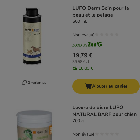
LUPO Derm Soin pour la
peau et le pelage
500 mL
Non évalué
19,79 €
39,58 € / l
18,80 €
2 variantes
Ajouter au panier
Levure de bière LUPO
NATURAL BARF pour chien
700 g
Non évalué