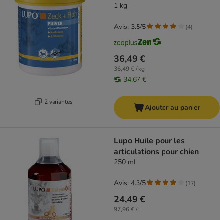
1 kg
Avis: 3.5/5
(
4
)
36,49 €
36,49 € / kg
34,67 €
2 variantes
Ajouter au panier
Lupo Huile pour les
articulations pour chien
250 mL
Avis: 4.3/5
(
17
)
24,49 €
97,96 € / l