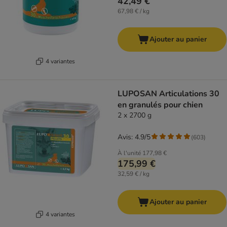
42,49 €
67,98 € / kg
Ajouter au panier
4 variantes
LUPOSAN Articulations 30
en granulés pour chien
2 x 2700 g
Avis: 4.9/5
(
603
)
À l'unité
177,98 €
175,99 €
32,59 € / kg
Ajouter au panier
4 variantes