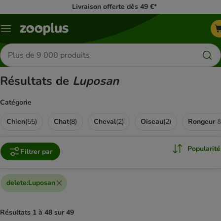
Livraison offerte dès 49 €*
Menu
Rechercher
des
produits
Résultats de
Luposan
Catégorie
Chien
(
55
)
Chat
(
8
)
Cheval
(
2
)
Oiseau
(
2
)
Rongeur 
Popularité
Filtrer par
delete
:
Luposan
Résultats 1 à 48 sur 49