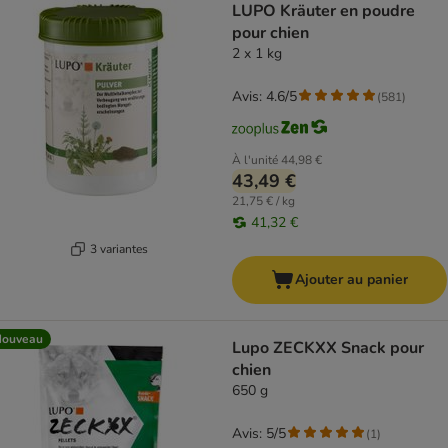
LUPO Kräuter en poudre
pour chien
2 x 1 kg
Avis: 4.6/5
(
581
)
À l'unité
44,98 €
43,49 €
21,75 € / kg
41,32 €
3 variantes
Ajouter au panier
Nouveau
Lupo ZECKXX Snack pour
chien
650 g
Avis: 5/5
(
1
)