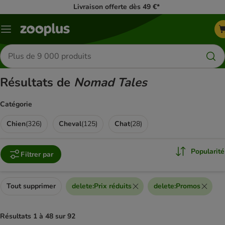
Livraison offerte dès 49 €*
Menu
Rechercher
des
produits
Résultats de
Nomad Tales
Catégorie
Chien
(
326
)
Cheval
(
125
)
Chat
(
28
)
Popularité
Filtrer par
Tout supprimer
delete
:
Prix réduits
delete
:
Promos
Résultats 1 à 48 sur 92