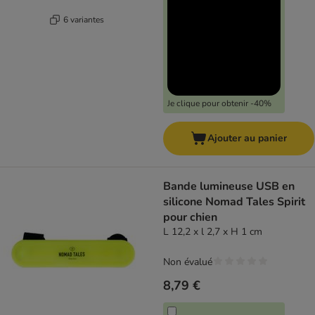
6 variantes
Je clique pour obtenir -40%
Ajouter au panier
Bande lumineuse USB en
silicone Nomad Tales Spirit
pour chien
L 12,2 x l 2,7 x H 1 cm
Non évalué
8,79 €