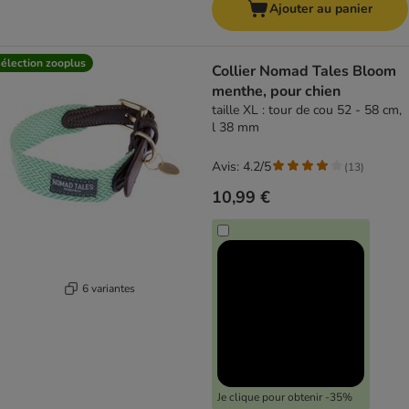
Ajouter au panier
élection zooplus
Collier Nomad Tales Bloom
menthe, pour chien
taille XL : tour de cou 52 - 58 cm,
l 38 mm
Avis: 4.2/5
(
13
)
10,99 €
6 variantes
Je clique pour obtenir -35%