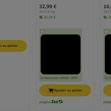
32,99 €
16,
16,17 € / kg
16,17
31,34 €
1
r au panier
Je clique pour obtenir -20%
Je c
Ajouter au panier