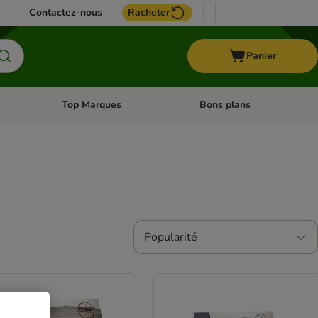
Contactez-nous
Racheter
Panier
Top Marques
Bons plans
catégories: Oiseau
Dérouler les catégories: Cheval
Dérouler les catégories: Top
Popularité