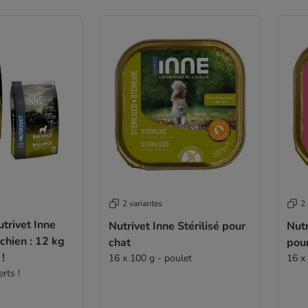
2 variantes
2 
trivet Inne
Nutrivet Inne Stérilisé pour
Nutr
chien : 12 kg
chat
pou
 !
16 x 100 g - poulet
16 x
rts !