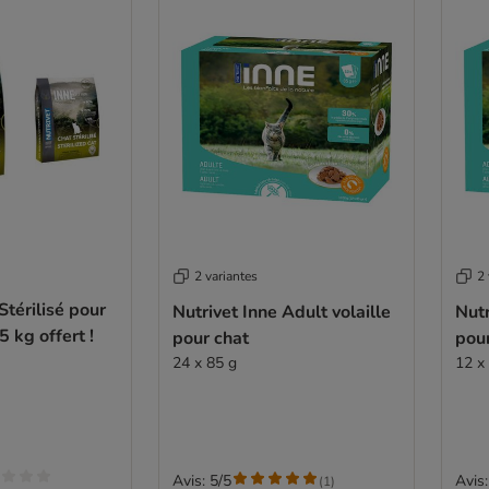
2 variantes
2 
Stérilisé pour
Nutrivet Inne Adult volaille
Nutr
5 kg offert !
pour chat
pou
24 x 85 g
12 x
Avis: 5/5
Avis:
(
1
)