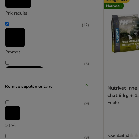
Nouveau
Prix réduits
(
12
)
Promos
(
3
)
Remise supplémentaire
Nutrivet Inne 
chat 6 kg + 1,
Poulet
(
9
)
Sélection zooplus
> 5%
Non évalué
(
9
)