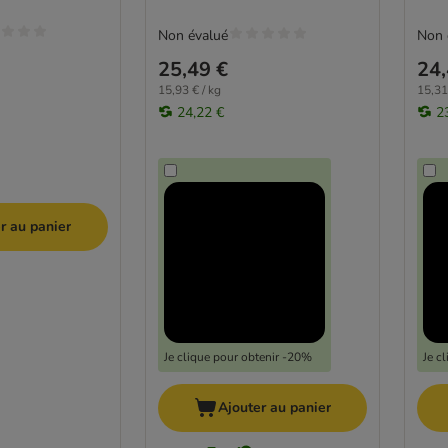
Non évalué
Non 
25,49 €
24,
15,93 € / kg
15,31
24,22 €
2
r au panier
Je clique pour obtenir -20%
Je c
Ajouter au panier