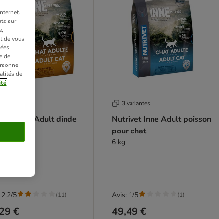
nternet.
ts sur
e,
et de vous
ées.
e de
ersonne
alités de
ité
variantes
3 variantes
ivet Inne Adult dinde
Nutrivet Inne Adult poisson
r chat
pour chat
kg
6 kg
 2.2/5
Avis: 1/5
(
11
)
(
1
)
29 €
49,49 €