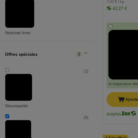
7,42 € / kg
42,27 €
Nutrivet Inne
Offres spéciales
2
(
2
)
Je clique pour ob
Ajoute
Nouveautés
(
9
)
1,5 kg offert