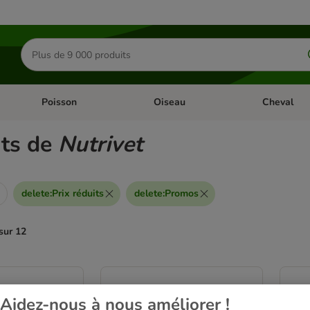
Rechercher
des
produits
Poisson
Oiseau
Cheval
Chat
Dérouler les catégories: Rongeur & Co
Dérouler les catégories: Poisson
Dérouler les 
ats de
Nutrivet
delete
:
Prix réduits
delete
:
Promos
sur 12
ve been changed
Aidez-nous à nous améliorer !