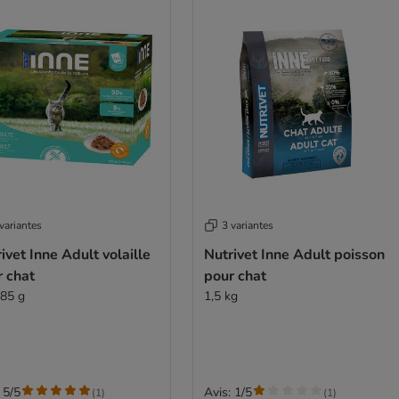
variantes
3 variantes
ivet Inne Adult volaille
Nutrivet Inne Adult poisson
r chat
pour chat
 85 g
1,5 kg
 5/5
Avis: 1/5
(
1
)
(
1
)