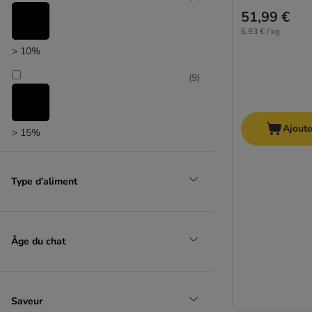
51,99 €
6,93 € / kg
> 10%
(
9
)
Ajoute
> 15%
Type d’aliment
Âge du chat
Saveur