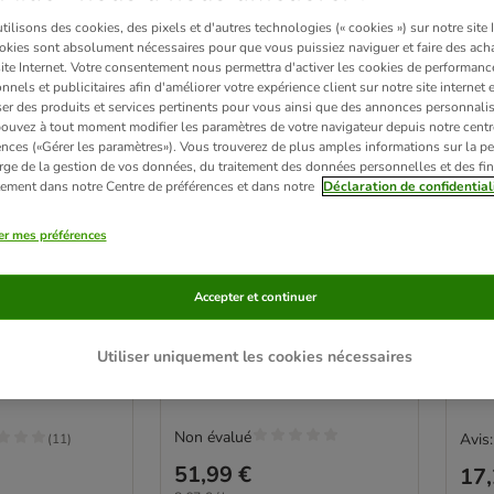
ilisons des cookies, des pixels et d'autres technologies (« cookies ») sur notre site I
okies sont absolument nécessaires pour que vous puissiez naviguer et faire des acha
site Internet. Votre consentement nous permettra d'activer les cookies de performanc
nnels et publicitaires afin d'améliorer votre expérience client sur notre site internet 
er des produits et services pertinents pour vous ainsi que des annonces personnalis
ouvez à tout moment modifier les paramètres de votre navigateur depuis notre centr
ences («Gérer les paramètres»). Vous trouverez de plus amples informations sur la p
rge de la gestion de vos données, du traitement des données personnelles et des fin
itement dans notre Centre de préférences et dans notre
Déclaration de confidential
3 
er mes préférences
Nutrivet Inne Stérilisé pour
 Adult dinde
Nutr
chat
pou
Accepter et continuer
6 kg
1,5 
Utiliser uniquement les cookies nécessaires
Non évalué
Avis:
(
11
)
51,99 €
17,