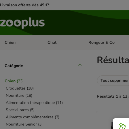
Livraison offerte dès 49 €*
Chien
Chat
Rongeur & Co
Dérouler les catégories: Chien
Dérouler les catégories: 
Résult
Catégorie
Tout supprimer
Chien
(
23
)
Croquettes
(
18
)
Nourriture
(
18
)
Résultats 1 à 12 
Alimentation thérapeutique
(
11
)
Spécial races
(
5
)
product items ha
Aliments complémentaires
(
3
)
Nourriture Senior
(
3
)