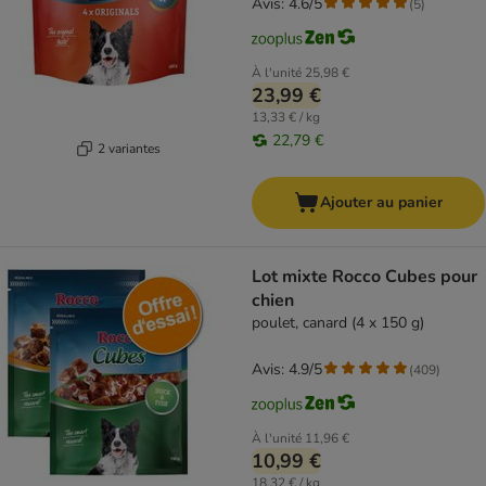
Avis: 4.6/5
(
5
)
À l'unité
25,98 €
23,99 €
13,33 € / kg
22,79 €
2 variantes
Ajouter au panier
Lot mixte Rocco Cubes pour
chien
poulet, canard (4 x 150 g)
Avis: 4.9/5
(
409
)
À l'unité
11,96 €
10,99 €
18,32 € / kg