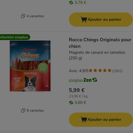
3,79 €
4 variantes
Ajouter au panier
élection zooplus
Rocco Chings Originals pour
chien
Magrets de canard en lamelles
(250 g)
Avis: 4.9/5
(
2982
)
5,99 €
23,96 € / kg
5,69 €
8 variantes
Ajouter au panier