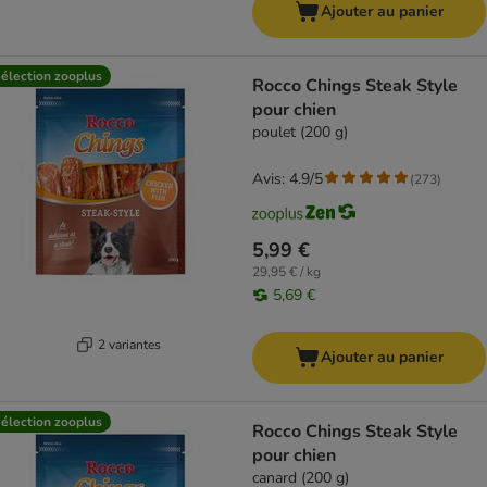
Ajouter au panier
élection zooplus
Rocco Chings Steak Style
pour chien
poulet (200 g)
Avis: 4.9/5
(
273
)
5,99 €
29,95 € / kg
5,69 €
2 variantes
Ajouter au panier
élection zooplus
Rocco Chings Steak Style
pour chien
canard (200 g)