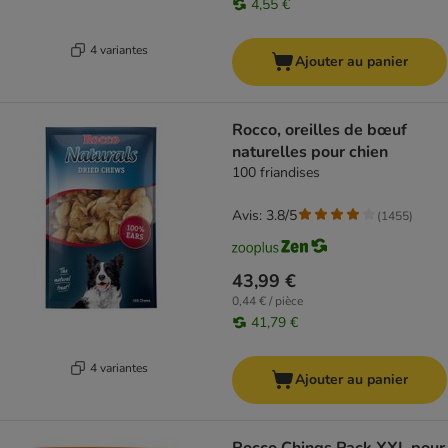
4,55 €
4 variantes
Ajouter au panier
Rocco, oreilles de bœuf
naturelles pour chien
100 friandises
Avis: 3.8/5
(
1455
)
43,99 €
0,44 € / pièce
41,79 €
4 variantes
Ajouter au panier