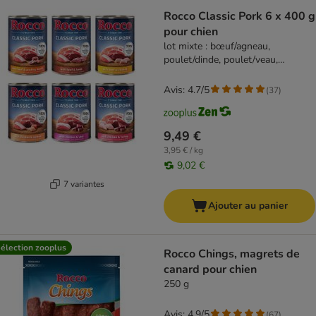
Rocco Classic Pork 6 x 400 g
pour chien
lot mixte : bœuf/agneau,
poulet/dinde, poulet/veau,
bœuf/cœurs de volaille,
poulet/saumon, bœuf/poulet
Avis: 4.7/5
(
37
)
9,49 €
3,95 € / kg
9,02 €
7 variantes
Ajouter au panier
élection zooplus
Rocco Chings, magrets de
canard pour chien
250 g
Avis: 4.9/5
(
67
)