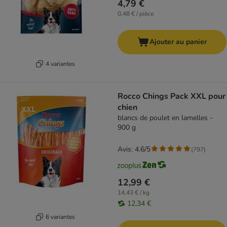
4,79 €
0,48 € / pièce
Ajouter au panier
4 variantes
Rocco Chings Pack XXL pour
chien
blancs de poulet en lamelles -
900 g
Avis: 4.6/5
(
797
)
12,99 €
14,43 € / kg
12,34 €
6 variantes