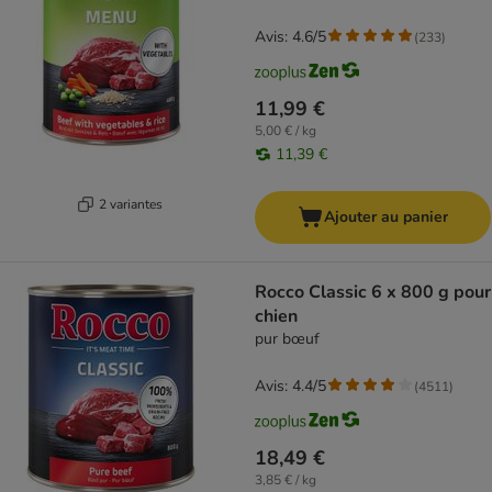
Avis: 4.6/5
(
233
)
11,99 €
5,00 € / kg
11,39 €
2 variantes
Ajouter au panier
Rocco Classic 6 x 800 g pour
chien
pur bœuf
Avis: 4.4/5
(
4511
)
18,49 €
3,85 € / kg