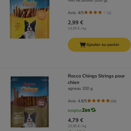
filet de poulet (200 g)
Avis: 4/5
(
1
)
2,99 €
14,95 € / kg
Ajouter au panier
Rocco Chings Strings pour
chien
agneau 200 g
Avis: 4.8/5
(
68
)
4,79 €
23,95 € / kg