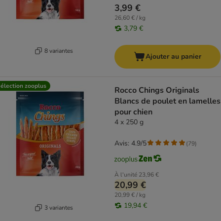
3,99 €
26,60 € / kg
3,79 €
8 variantes
Ajouter au panier
élection zooplus
Rocco Chings Originals
Blancs de poulet en lamelles
pour chien
4 x 250 g
Avis: 4.9/5
(
79
)
À l'unité
23,96 €
20,99 €
20,99 € / kg
19,94 €
3 variantes