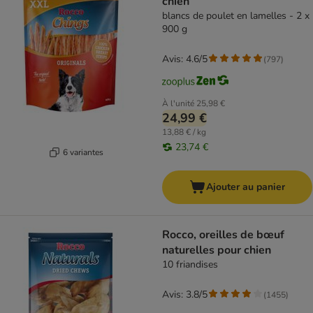
chien
blancs de poulet en lamelles - 2 x
900 g
Avis: 4.6/5
(
797
)
À l'unité
25,98 €
24,99 €
13,88 € / kg
23,74 €
6 variantes
Ajouter au panier
Rocco, oreilles de bœuf
naturelles pour chien
10 friandises
Avis: 3.8/5
(
1455
)