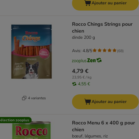
Ajouter au panier
Rocco Chings Strings pour
chien
dinde 200 g
Avis: 4.8/5
(
68
)
4,79 €
23,95 € / kg
4,55 €
4 variantes
Ajouter au panier
élection zooplus
Rocco Menu 6 x 400 g pour
chien
bœuf, légumes, riz