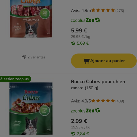
Avis: 4.9/5
(
273
)
5,99 €
29,95 € / kg
5,69 €
2 variantes
Ajouter au panier
élection zooplus
Rocco Cubes pour chien
canard (150 g)
Avis: 4.9/5
(
409
)
2,99 €
19,93 € / kg
2,84 €