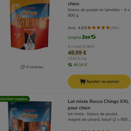
chien
blancs de poulet en lamelles - 4 x
900 g
Avis: 4.6/5
(
797
)
À l'unité
51,96 €
48,99 €
13,61 € / kg
46,54 €
6 variantes
Ajouter au panier
élection zooplus
Lot mixte Rocco Chings XXL
pour chien
lot mixte : blancs de poulet,
magret de canard, bœuf (2 x 900
g)