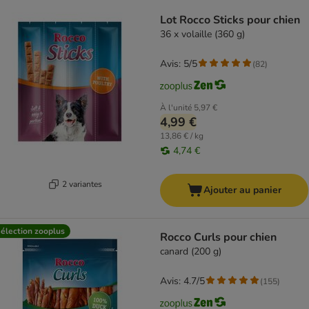
product items have been changed
Lot Rocco Sticks pour chien
36 x volaille (360 g)
Avis: 5/5
(
82
)
À l'unité
5,97 €
4,99 €
13,86 € / kg
4,74 €
2 variantes
Ajouter au panier
élection zooplus
Rocco Curls pour chien
canard (200 g)
Avis: 4.7/5
(
155
)