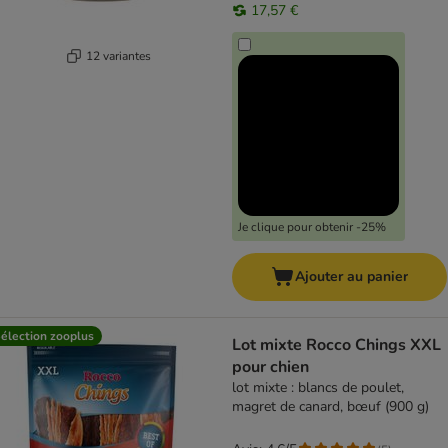
17,57 €
12 variantes
Je clique pour obtenir -25%
Ajouter au panier
élection zooplus
Lot mixte Rocco Chings XXL
pour chien
lot mixte : blancs de poulet,
magret de canard, bœuf (900 g)