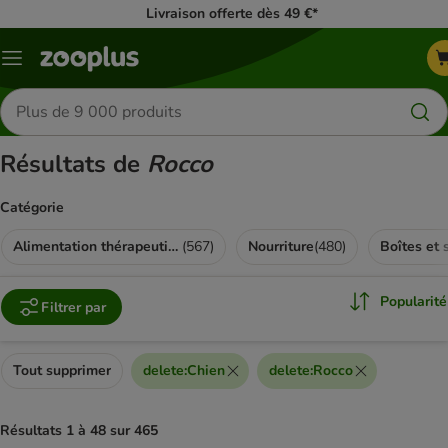
Livraison offerte dès 49 €*
Menu
Rechercher
des
produits
Résultats de
Rocco
Catégorie
Alimentation thérapeutique
(
567
)
Nourriture
(
480
)
Boîtes et 
Popularité
Filtrer par
Tout supprimer
delete
:
Chien
delete
:
Rocco
Résultats 1 à 48 sur 465