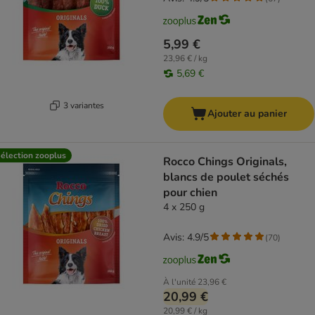
5,99 €
23,96 € / kg
5,69 €
3 variantes
Ajouter au panier
élection zooplus
Rocco Chings Originals,
blancs de poulet séchés
pour chien
4 x 250 g
Avis: 4.9/5
(
70
)
À l'unité
23,96 €
20,99 €
20,99 € / kg