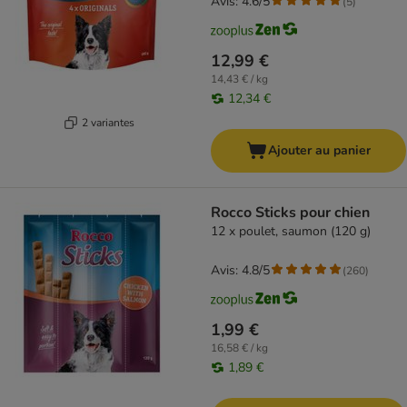
Avis: 4.6/5
(
5
)
12,99 €
14,43 € / kg
12,34 €
2 variantes
Ajouter au panier
Rocco Sticks pour chien
12 x poulet, saumon (120 g)
Avis: 4.8/5
(
260
)
1,99 €
16,58 € / kg
1,89 €