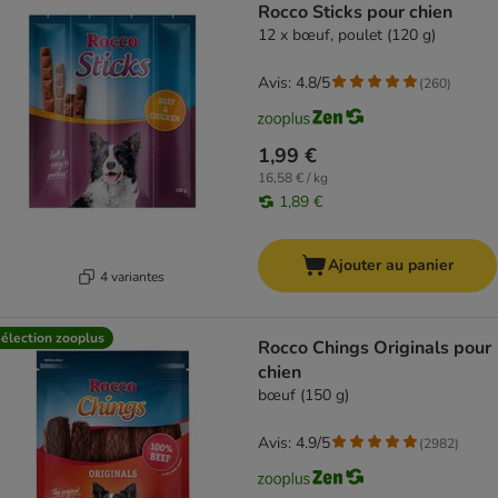
Rocco Sticks pour chien
12 x bœuf, poulet (120 g)
Avis: 4.8/5
(
260
)
1,99 €
16,58 € / kg
1,89 €
Ajouter au panier
4 variantes
élection zooplus
Rocco Chings Originals pour
chien
bœuf (150 g)
Avis: 4.9/5
(
2982
)