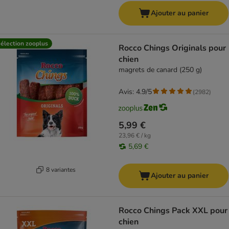
Ajouter au panier
élection zooplus
Rocco Chings Originals pour
chien
magrets de canard (250 g)
Avis: 4.9/5
(
2982
)
5,99 €
23,96 € / kg
5,69 €
8 variantes
Ajouter au panier
Rocco Chings Pack XXL pour
chien