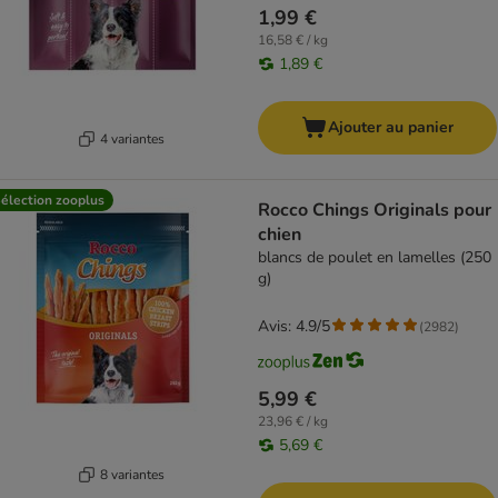
1,99 €
16,58 € / kg
1,89 €
Ajouter au panier
4 variantes
élection zooplus
Rocco Chings Originals pour
chien
blancs de poulet en lamelles (250
g)
Avis: 4.9/5
(
2982
)
5,99 €
23,96 € / kg
5,69 €
8 variantes