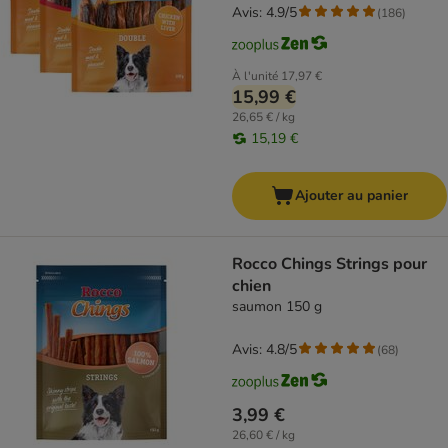
Avis: 4.9/5
(
186
)
À l'unité
17,97 €
15,99 €
26,65 € / kg
15,19 €
Ajouter au panier
Rocco Chings Strings pour
chien
saumon 150 g
Avis: 4.8/5
(
68
)
3,99 €
26,60 € / kg