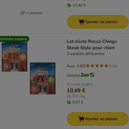
10,44 €
2 variantes
Ajouter au panier
élection zooplus
Lot mixte Rocco Chings
Steak Style pour chien
2 variétés différentes
Avis: 4.9/5
(
273
)
À l'unité
11,98 €
10,49 €
26,22 € / kg
9,97 €
Ajouter au panier