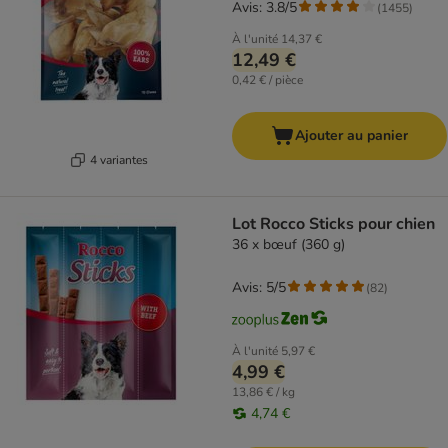
Avis: 3.8/5
(
1455
)
À l'unité
14,37 €
12,49 €
0,42 € / pièce
Ajouter au panier
4 variantes
Lot Rocco Sticks pour chien
36 x bœuf (360 g)
Avis: 5/5
(
82
)
À l'unité
5,97 €
4,99 €
13,86 € / kg
4,74 €