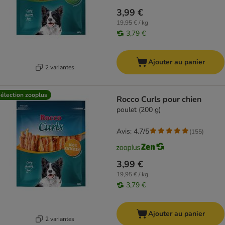
3,99 €
19,95 € / kg
3,79 €
Ajouter au panier
2 variantes
élection zooplus
Rocco Curls pour chien
poulet (200 g)
Avis: 4.7/5
(
155
)
3,99 €
19,95 € / kg
3,79 €
Ajouter au panier
2 variantes