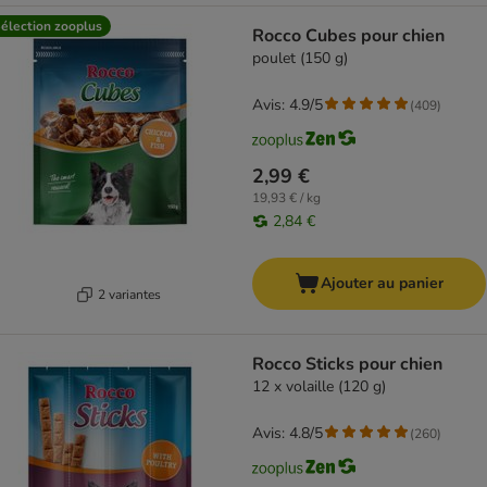
élection zooplus
Rocco Cubes pour chien
poulet (150 g)
Avis: 4.9/5
(
409
)
2,99 €
19,93 € / kg
2,84 €
Ajouter au panier
2 variantes
Rocco Sticks pour chien
12 x volaille (120 g)
Avis: 4.8/5
(
260
)