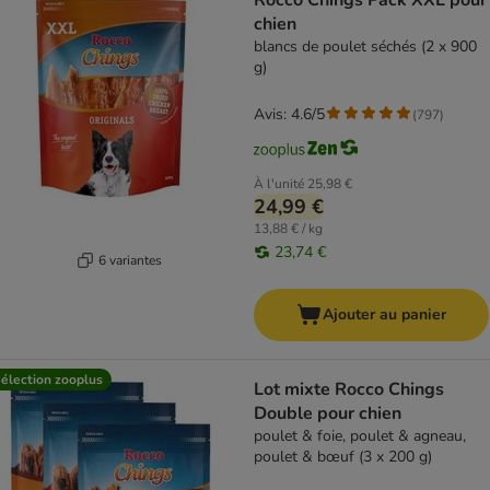
Rocco Chings Pack XXL pour
chien
blancs de poulet séchés (2 x 900
g)
Avis: 4.6/5
(
797
)
À l'unité
25,98 €
24,99 €
13,88 € / kg
23,74 €
6 variantes
Ajouter au panier
élection zooplus
Lot mixte Rocco Chings
Double pour chien
poulet & foie, poulet & agneau,
poulet & bœuf (3 x 200 g)